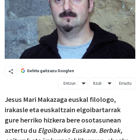
Gehitu gaitzazu Googlen
Entzun
Itzuli
Erraztu
Jesus Mari Makazaga euskal filologo,
irakasle eta euskaltzain elgoibartarrak
gure herriko hizkera bere osotasunean
aztertu du
Elgoibarko Euskara. Berbak,