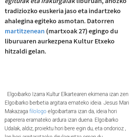
egiturak eta irakurgaiak
liburuan, ahozko
tradiziozko euskeria jaso eta indartzeko
ahalegina egiteko asmotan. Datorren
martitzenean
(martxoak 27) egingo du
liburuaren aurkezpena Kultur Etxeko
hitzaldi gelan.
Elgoibarko Izarra Kultur Elkartearen ekimena izan zen
Elgoibarko berbetia argitara emateko ideia.
Jesus Mari
Makazaga
filologo
elgoibartarra izan da, ideia hori
paperera eramateko ardura izan duena. Elgoibarko
Udalak, aldiz, proiektu hori bere egin du, eta ondorioz ,