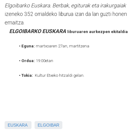
Elgoibarko Euskara. Berbak, egiturak eta irakurgaiak
izeneko 352 orrialdeko liburua izan da lan guzti honen
emaitza.
ELGOIBARKO EUSKARA
liburuaren aurkezpen ekitaldia
• Eguna:
martxoaren 27an, martitzena
• Ordua:
19:00etan
• Tokia:
Kultur Etxeko hitzaldi gelan.
EUSKARA
ELGOIBAR