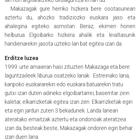
lan hori argitaratzeko dirulaguntza eman du.
Makazagak gure herriko hizkera bere osotasunean
aztertu du, ahozko tradiziozko euskara jaso eta
ahalegina egiteko asmotan. Beraz, ekimen honen
helburua Elgoibarko hizkera ahalik eta leialtasunik
handienarekin jasota uzteko lan bat egitea izan da.
Erditze luzea
1999. urte amaieran hasi zituzten Makazaga eta bere
laguntzaileek liburua osatzeko lanak. Estreinako lana,
kanpoko euskararekin edo euskara batuarekin tratu
gutxi izan duten adineko elgoibartarrei; baserritar zein
kaletar, elkarrizketak egitea izan zen. Elkarrizketak egin
eta egin jardun zuten 3 bekadunek. Landa lanean
ateratako emaitzak aztertu eta ondorioak ateratzea
izan da, besteak beste, Makazagak ondoren egin behar
izan duen lana.