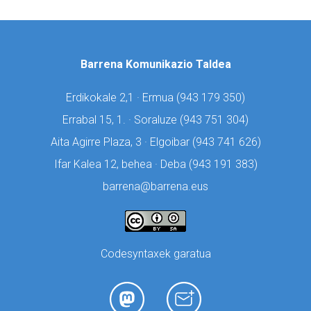
Barrena Komunikazio Taldea
Erdikokale 2,1 · Ermua (
943 179 350)
Errabal 15, 1. · Soraluze (
943 751 304)
Aita Agirre Plaza, 3 · Elgoibar (
943 741 626)
Ifar Kalea 12, behea · Deba (
943 191 383)
barrena@barrena.eus
Codesyntaxek garatua