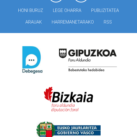
HONI BURUZ
LEGE OHARRA
PUBLIZITATEA
ARAUAK
HARREMANETARAKO
RSS