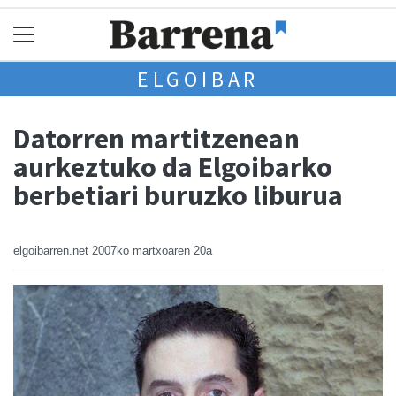
ELGOIBAR
Datorren martitzenean
aurkeztuko da Elgoibarko
berbetiari buruzko liburua
elgoibarren.net
2007ko martxoaren 20a