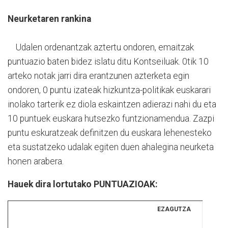
Neurketaren rankina
Udalen ordenantzak aztertu ondoren, emaitzak
puntuazio baten bidez islatu ditu Kontseiluak. 0tik 10
arteko notak jarri dira erantzunen azterketa egin
ondoren, 0 puntu izateak hizkuntza-politikak euskarari
inolako tarterik ez diola eskaintzen adierazi nahi du eta
10 puntuek euskara hutsezko funtzionamendua. Zazpi
puntu eskuratzeak definitzen du euskara lehenesteko
eta sustatzeko udalak egiten duen ahalegina neurketa
honen arabera.
Hauek dira lortutako PUNTUAZIOAK:
EZAGUTZA