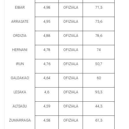
EIBAR
4,98
OFIZIALA
71,3
ARRASATE
4,95
OFIZIALA
73,6
ORDIZIA
4,88
OFIZIALA
78,6
HERNANI
4,78
OFIZIALA
74
IRUN
4,76
OFIZIALA
50,7
GALDAKAO
4,64
OFIZIALA
60
LESAKA
4,6
OFIZIALA
93,3
ALTSASU
4,59
OFIZIALA
44,3
ZUMARRAGA
4,58
OFIZIALA
61,3