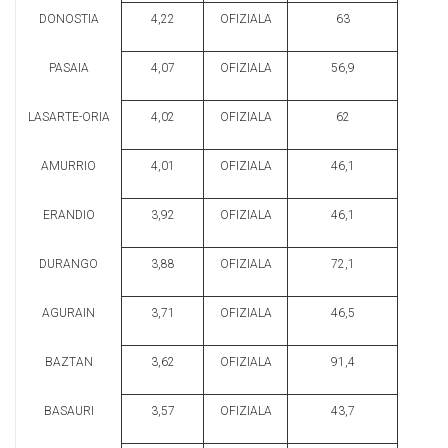
DONOSTIA
4,22
OFIZIALA
63
PASAIA
4,07
OFIZIALA
56,9
LASARTE-ORIA
4,02
OFIZIALA
62
AMURRIO
4,01
OFIZIALA
46,1
ERANDIO
3,92
OFIZIALA
46,1
DURANGO
3,88
OFIZIALA
72,1
AGURAIN
3,71
OFIZIALA
46,5
BAZTAN
3,62
OFIZIALA
91,4
BASAURI
3,57
OFIZIALA
43,7