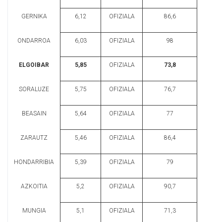
GERNIKA
6,12
OFIZIALA
86,6
ONDARROA
6,03
OFIZIALA
98
ELGOIBAR
5,85
OFIZIALA
73,8
SORALUZE
5,75
OFIZIALA
76,7
BEASAIN
5,64
OFIZIALA
77
ZARAUTZ
5,46
OFIZIALA
86,4
HONDARRIBIA
5,39
OFIZIALA
79
AZKOITIA
5,2
OFIZIALA
90,7
MUNGIA
5,1
OFIZIALA
71,3