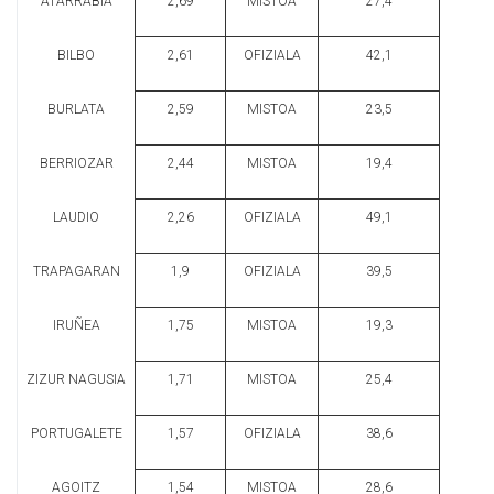
ATARRABIA
2,69
MISTOA
27,4
BILBO
2,61
OFIZIALA
42,1
BURLATA
2,59
MISTOA
23,5
BERRIOZAR
2,44
MISTOA
19,4
LAUDIO
2,26
OFIZIALA
49,1
TRAPAGARAN
1,9
OFIZIALA
39,5
IRUÑEA
1,75
MISTOA
19,3
ZIZUR NAGUSIA
1,71
MISTOA
25,4
PORTUGALETE
1,57
OFIZIALA
38,6
AGOITZ
1,54
MISTOA
28,6