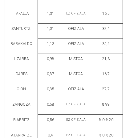
TAFALLA
1,31
EZ OFIZIALA
16,5
SANTURTZI
1,31
OFIZIALA
37,4
BARAKALDO
1,13
OFIZIALA
34,4
LIZARRA
0,98
MISTOA
21,3
GARES
0,87
MISTOA
16,7
OION
0,85
OFIZIALA
27,7
ZANGOZA
0,58
EZ OFIZIALA
8,99
BIARRITZ
0,56
EZ OFIZIALA
% 0-% 20
ATARRATZE
0,4
EZ OFIZIALA
% 0-% 20