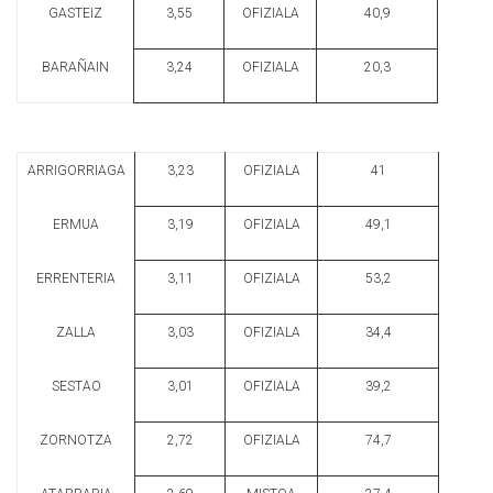
GASTEIZ
3,55
OFIZIALA
40,9
BARAÑAIN
3,24
OFIZIALA
20,3
ARRIGORRIAGA
3,23
OFIZIALA
41
ERMUA
3,19
OFIZIALA
49,1
ERRENTERIA
3,11
OFIZIALA
53,2
ZALLA
3,03
OFIZIALA
34,4
SESTAO
3,01
OFIZIALA
39,2
ZORNOTZA
2,72
OFIZIALA
74,7