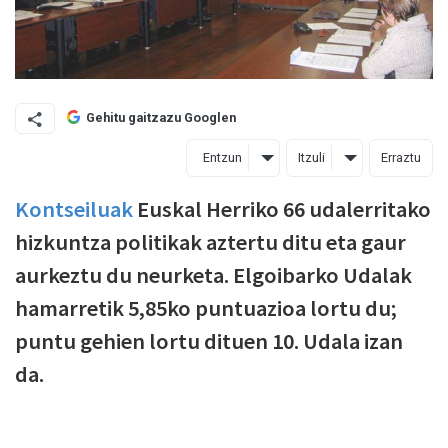
Gehitu gaitzazu Googlen
Entzun
Itzuli
Erraztu
Kontseiluak
Euskal Herriko 66 udalerritako
hizkuntza politikak aztertu ditu eta gaur
aurkeztu du neurketa. Elgoibarko Udalak
hamarretik 5,85ko puntuazioa lortu du;
puntu gehien lortu dituen 10. Udala izan
da.