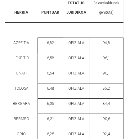
ESTATUS
(ia euskaldunak
HERRIA
PUNTUAK
JURIDIKOA
gehituta)
AZPEITIA
6,82
OFIZIALA
94,8
LEKEITIO
6,58
OFIZIALA
96,1
OÑATI
6,54
OFIZIALA
90,1
TOLOSA
6,48
OFIZIALA
85,2
BERGARA
6,35
OFIZIALA
84,4
BERMEO
6,31
OFIZIALA
90,6
ORIO
6,25
OFIZIALA
92,4