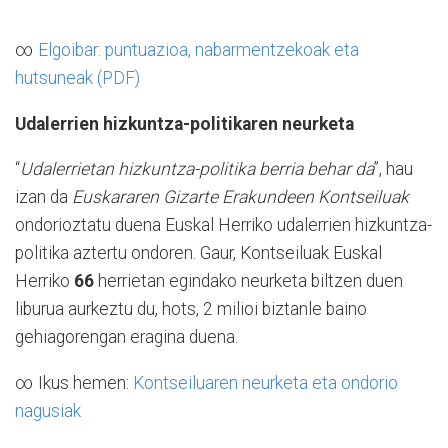
∞
Elgoibar: puntuazioa, nabarmentzekoak eta
hutsuneak (PDF)
Udalerrien hizkuntza-politikaren neurketa
“
Udalerrietan hizkuntza-politika berria behar da
”, hau
izan da
Euskararen Gizarte Erakundeen Kontseiluak
ondorioztatu duena Euskal Herriko udalerrien hizkuntza-
politika aztertu ondoren. Gaur, Kontseiluak Euskal
Herriko
66
herrietan egindako neurketa biltzen duen
liburua aurkeztu du, hots, 2 milioi biztanle baino
gehiagorengan eragina duena.
∞ Ikus hemen:
Kontseiluaren neurketa eta ondorio
nagusiak