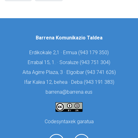
Barrena Komunikazio Taldea
Erdikokale 2,1 · Ermua (
943 179 350)
Errabal 15, 1. · Soraluze (
943 751 304)
Aita Agirre Plaza, 3 · Elgoibar (
943 741 626)
Ifar Kalea 12, behea · Deba (
943 191 383)
barrena@barrena.eus
Codesyntaxek garatua