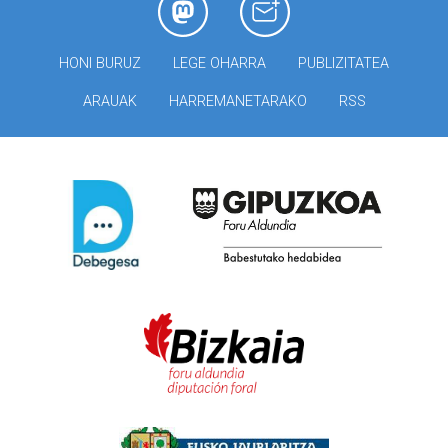
HONI BURUZ
LEGE OHARRA
PUBLIZITATEA
ARAUAK
HARREMANETARAKO
RSS