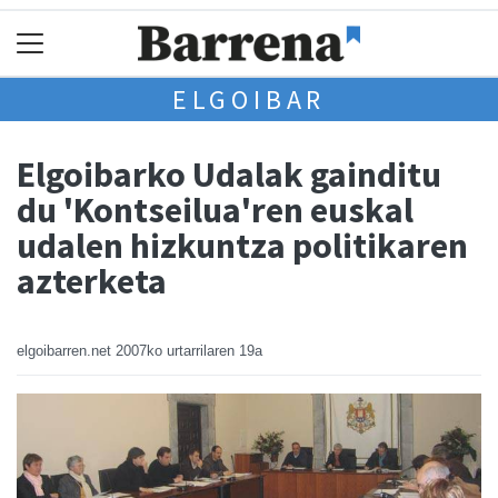
ELGOIBAR
Elgoibarko Udalak gainditu
du 'Kontseilua'ren euskal
udalen hizkuntza politikaren
azterketa
elgoibarren.net
2007ko urtarrilaren 19a