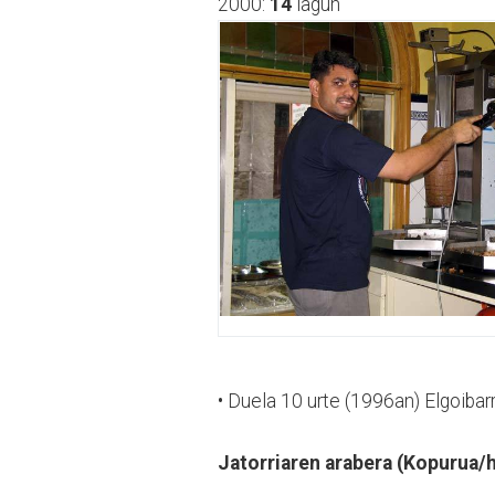
2000:
14
lagun
• Duela 10 urte (1996an) Elgoibar
Jatorriaren arabera
(Kopurua/h