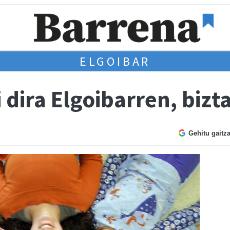
ELGOIBAR
i dira Elgoibarren, biz
Gehitu gaitz