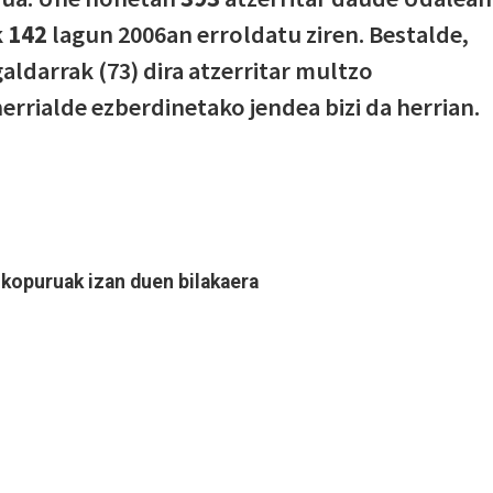
k
142
lagun 2006an erroldatu ziren. Bestalde,
galdarrak (73) dira atzerritar multzo
errialde ezberdinetako jendea bizi da herrian.
 kopuruak izan duen bilakaera