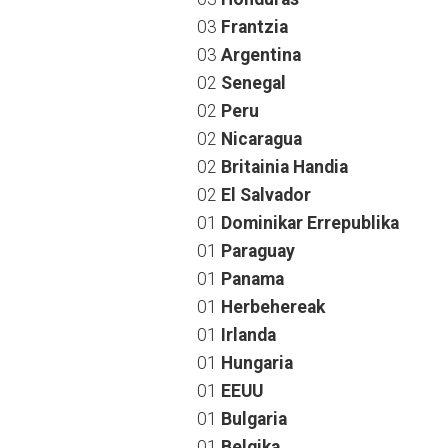
03
Frantzia
03
Argentina
02
Senegal
02
Peru
02
Nicaragua
02
Britainia Handia
02
El Salvador
01
Dominikar Errepublika
01
Paraguay
01
Panama
01
Herbehereak
01
Irlanda
01
Hungaria
01
EEUU
01
Bulgaria
01
Belgika