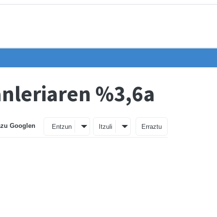
tanleriaren %3,6a
azu Googlen
Entzun
Itzuli
Erraztu