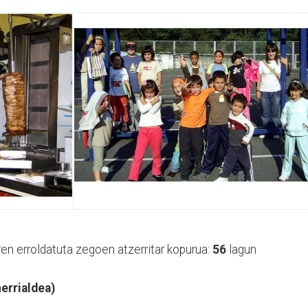
ren erroldatuta zegoen atzerritar kopurua:
56
lagun
errialdea)