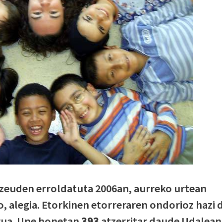
zeuden erroldatuta 2006an, aurreko urtean
o, alegia. Etorkinen etorreraren ondorioz hazi 
rua. Une honetan
393
atzerritar daude Udalean