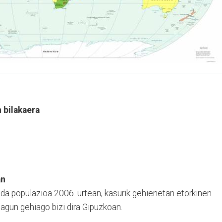
 bilakaera
an
 da populazioa 2006. urtean, kasurik gehienetan etorkinen
lagun gehiago bizi dira Gipuzkoan.