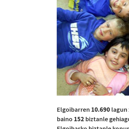
Elgoibarren
10.690
lagun 
baino
152
biztanle gehiag
Elgoibarko biztanle kopu