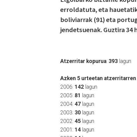
erroldatuta, eta hauetati
boliviarrak (91) eta portu
jendetsuenak. Guztira 34 h
Atzerritar kopurua
:
393
lagun
Azken 5 urteetan atzerritarren
2006:
142
lagun
2005:
81
lagun
2004:
47
lagun
2003:
30
lagun
2002:
45
lagun
2001:
14
lagun