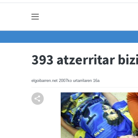
393 atzerritar biz
elgoibarren.net
2007ko urtarrilaren 16a