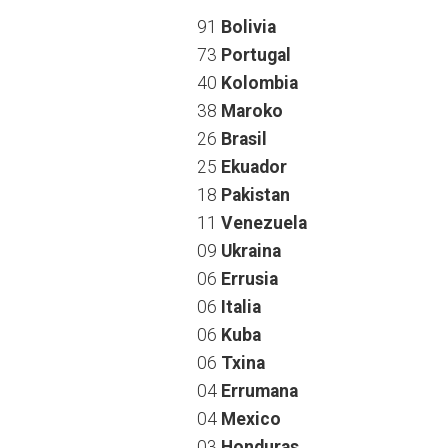
91
Bolivia
73
Portugal
40
Kolombia
38
Maroko
26
Brasil
25
Ekuador
18
Pakistan
11
Venezuela
09
Ukraina
06
Errusia
06
Italia
06
Kuba
06
Txina
04
Errumana
04
Mexico
03
Honduras