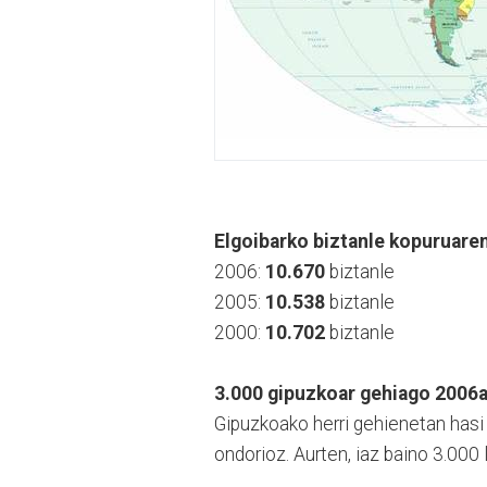
Elgoibarko biztanle kopuruaren
2006:
10.670
biztanle
2005:
10.538
biztanle
2000:
10.702
biztanle
3.000 gipuzkoar gehiago 2006
Gipuzkoako herri gehienetan hasi
ondorioz. Aurten, iaz baino 3.000 