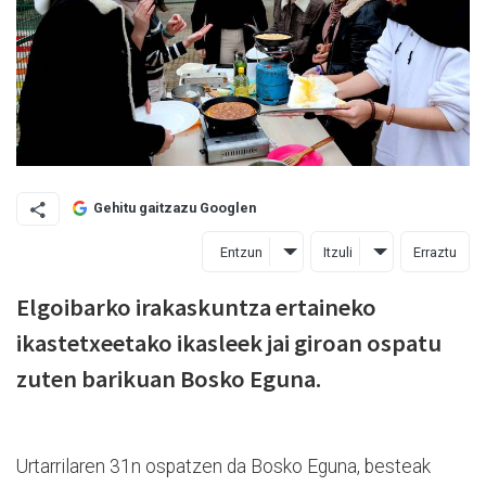
Gehitu gaitzazu Googlen
Entzun
Itzuli
Erraztu
Elgoibarko irakaskuntza ertaineko
ikastetxeetako ikasleek jai giroan ospatu
zuten barikuan Bosko Eguna.
Urtarrilaren 31n ospatzen da Bosko Eguna, besteak