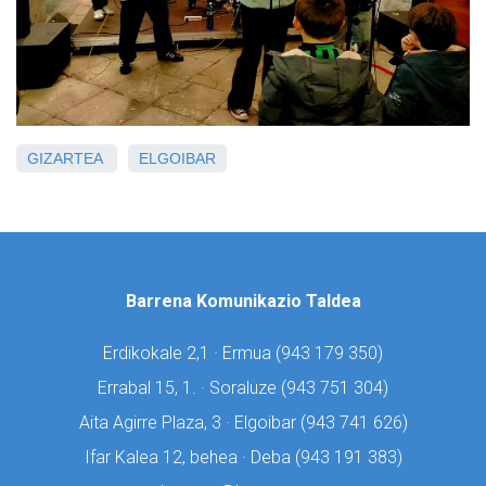
GIZARTEA
ELGOIBAR
Barrena Komunikazio Taldea
Erdikokale 2,1 · Ermua (
943 179 350)
Errabal 15, 1. · Soraluze (
943 751 304)
Aita Agirre Plaza, 3 · Elgoibar (
943 741 626)
Ifar Kalea 12, behea · Deba (
943 191 383)