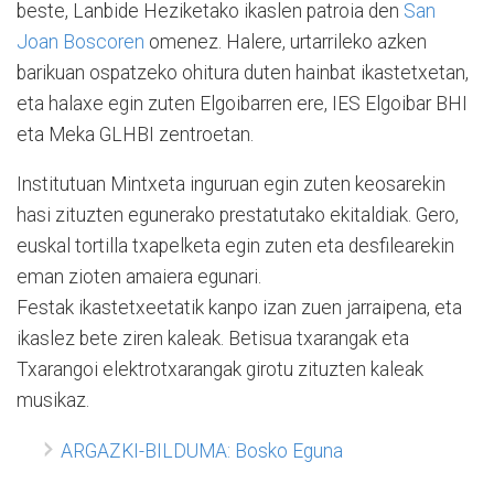
beste, Lanbide Heziketako ikaslen patroia den
San
Joan Boscoren
omenez. Halere, urtarrileko azken
barikuan ospatzeko ohitura duten hainbat ikastetxetan,
eta halaxe egin zuten Elgoibarren ere, IES Elgoibar BHI
eta Meka GLHBI zentroetan.
Institutuan Mintxeta inguruan egin zuten keosarekin
hasi zituzten egunerako prestatutako ekitaldiak. Gero,
euskal tortilla txapelketa egin zuten eta desfilearekin
eman zioten amaiera egunari.
Festak ikastetxeetatik kanpo izan zuen jarraipena, eta
ikaslez bete ziren kaleak. Betisua txarangak eta
Txarangoi elektrotxarangak girotu zituzten kaleak
musikaz.
ARGAZKI-BILDUMA: Bosko Eguna