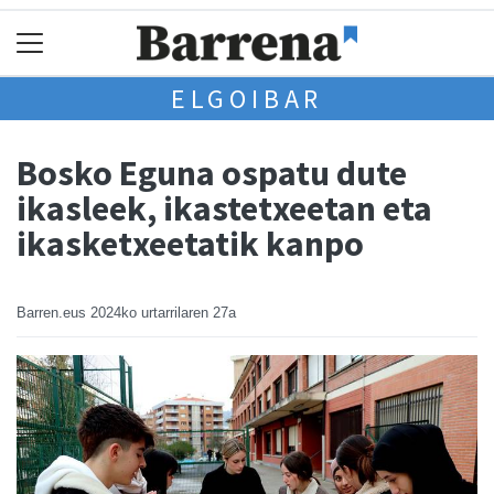
ELGOIBAR
Bosko Eguna ospatu dute
ikasleek, ikastetxeetan eta
ikasketxeetatik kanpo
Barren.eus
2024ko urtarrilaren 27a