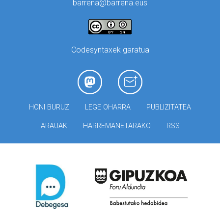
barrena@barrena.eus
Codesyntaxek garatua
HONI BURUZ
LEGE OHARRA
PUBLIZITATEA
ARAUAK
HARREMANETARAKO
RSS