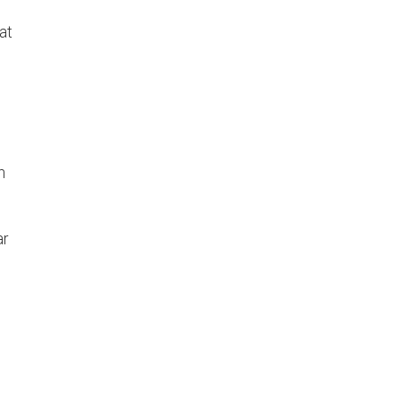
at
n
ar