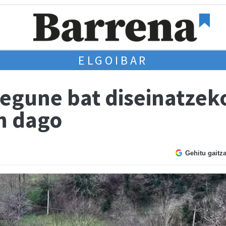
ELGOIBAR
egune bat diseinatzek
n dago
Gehitu gaitz