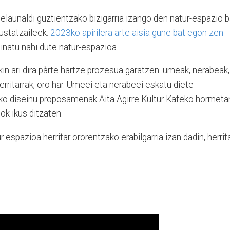
belaunaldi guztientzako bizigarria izango den natur-espazio b
sustatzaileek.
2023ko apirilera arte aisia gune bat egon zen
inatu nahi dute natur-espazioa.
kin ari dira pàrte hartze prozesua garatzen: umeak, nerabeak,
erritarrak, oro har. Umeei eta nerabeei eskatu diete
niko diseinu proposamenak Aita Agirre Kultur Kafeko hormeta
iok ikus ditzaten.
 espazioa herritar ororentzako erabilgarria izan dadin, herrit
n