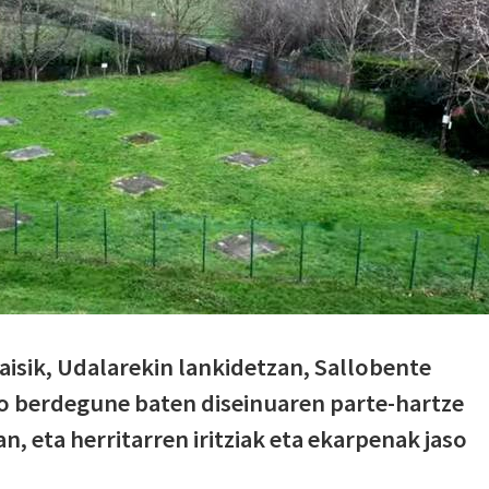
isik, Udalarekin lankidetzan, Sallobente
o berdegune baten diseinuaren parte-hartze
n, eta herritarren iritziak eta ekarpenak jaso