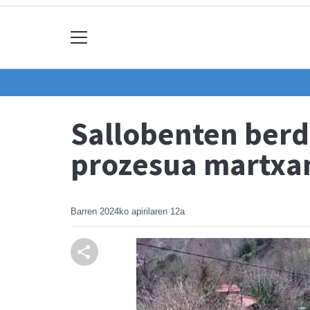
Sallobenten berd
prozesua martxa
Barren
2024ko apirilaren 12a