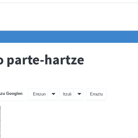
o parte-hartze
azu Googlen
Entzun
Itzuli
Erraztu