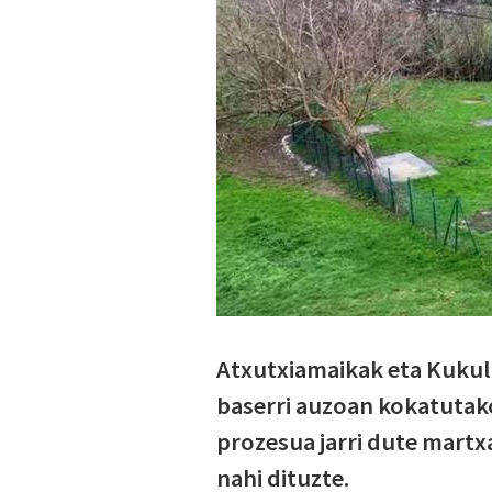
Atxutxiamaikak eta Kukula
baserri auzoan kokatutak
prozesua jarri dute martxa
nahi dituzte.