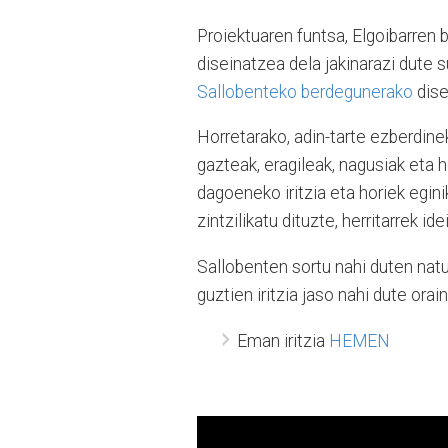
Proiektuaren funtsa, Elgoibarren 
diseinatzea dela jakinarazi dute 
Sallobenteko berdegunerako
dise
Horretarako, adin-tarte ezberdine
gazteak, eragileak, nagusiak eta h
dagoeneko iritzia eta horiek egi
zintzilikatu dituzte, herritarrek ide
Sallobenten sortu nahi duten natur
guztien iritzia jaso nahi dute orai
Eman iritzia
HEMEN