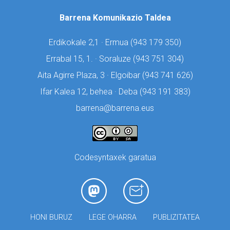
Barrena Komunikazio Taldea
Erdikokale 2,1 · Ermua (
943 179 350)
Errabal 15, 1. · Soraluze (
943 751 304)
Aita Agirre Plaza, 3 · Elgoibar (
943 741 626)
Ifar Kalea 12, behea · Deba (
943 191 383)
barrena@barrena.eus
Codesyntaxek garatua
HONI BURUZ
LEGE OHARRA
PUBLIZITATEA