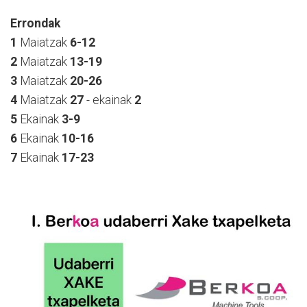
Errondak
1
Maiatzak
6-12
2
Maiatzak
13-19
3
Maiatzak
20-26
4
Maiatzak
27
- ekainak
2
5
Ekainak
3-9
6
Ekainak
10-16
7
Ekainak
17-23