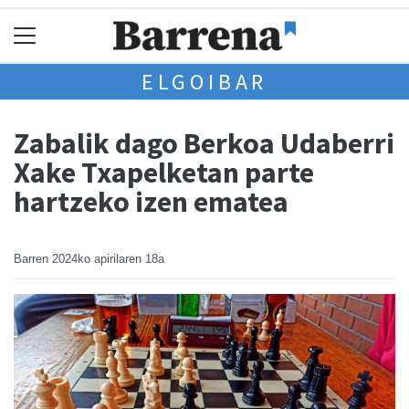
ELGOIBAR
Zabalik dago Berkoa Udaberri
Xake Txapelketan parte
hartzeko izen ematea
Barren
2024ko apirilaren 18a