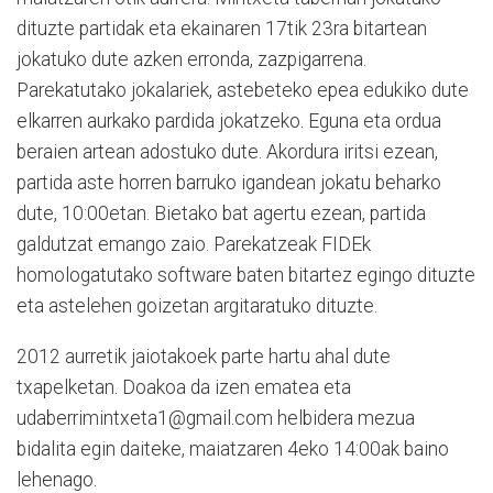
dituzte partidak eta ekainaren 17tik 23ra bitartean
jokatuko dute azken erronda, zazpigarrena.
Parekatutako jokalariek, astebeteko epea edukiko dute
elkarren aurkako pardida jokatzeko. Eguna eta ordua
beraien artean adostuko dute. Akordura iritsi ezean,
partida aste horren barruko igandean jokatu beharko
dute, 10:00etan. Bietako bat agertu ezean, partida
galdutzat emango zaio. Parekatzeak FIDEk
homologatutako software baten bitartez egingo dituzte
eta astelehen goizetan argitaratuko dituzte.
2012 aurretik jaiotakoek parte hartu ahal dute
txapelketan. Doakoa da izen ematea eta
udaberrimintxeta1@gmail.com helbidera mezua
bidalita egin daiteke, maiatzaren 4eko 14:00ak baino
lehenago.