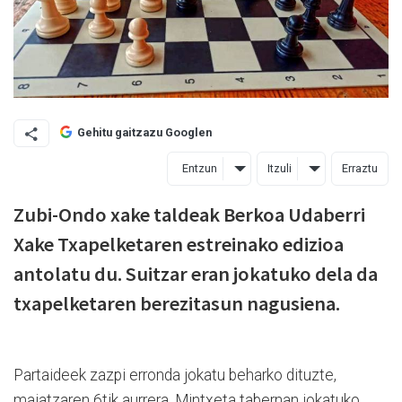
Gehitu gaitzazu Googlen
Entzun
Itzuli
Erraztu
Zubi-Ondo xake taldeak Berkoa Udaberri
Xake Txapelketaren estreinako edizioa
antolatu du. Suitzar eran jokatuko dela da
txapelketaren berezitasun nagusiena.
Partaideek zazpi erronda jokatu beharko dituzte,
maiatzaren 6tik aurrera. Mintxeta tabernan jokatuko