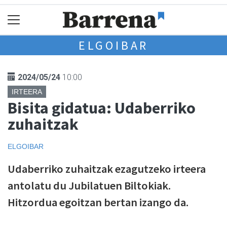
ELGOIBAR
2024/05/24
10:00
IRTEERA
Bisita gidatua: Udaberriko
zuhaitzak
ELGOIBAR
Udaberriko zuhaitzak ezagutzeko irteera
antolatu du Jubilatuen Biltokiak.
Hitzordua egoitzan bertan izango da.