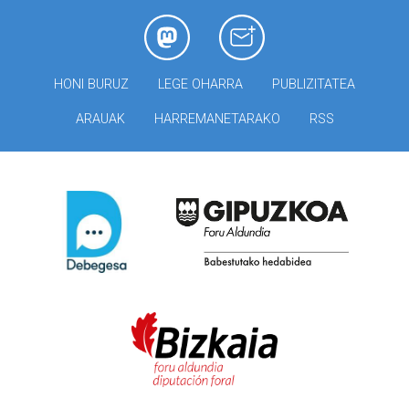
HONI BURUZ
LEGE OHARRA
PUBLIZITATEA
ARAUAK
HARREMANETARAKO
RSS