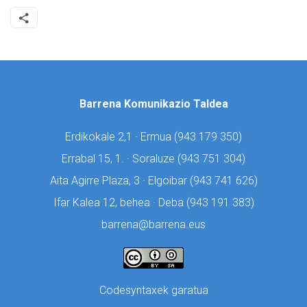
Barrena Komunikazio Taldea
Erdikokale 2,1 · Ermua (
943 179 350)
Errabal 15, 1. · Soraluze (
943 751 304)
Aita Agirre Plaza, 3 · Elgoibar (
943 741 626)
Ifar Kalea 12, behea · Deba (
943 191 383)
barrena@barrena.eus
Codesyntaxek garatua