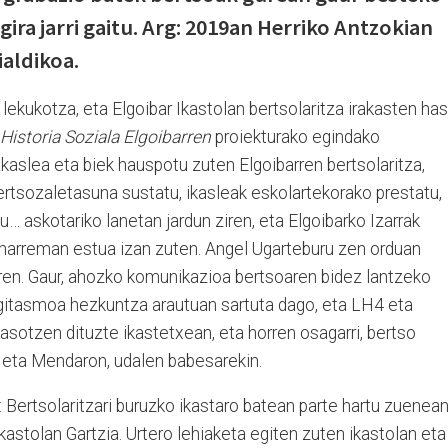
gira jarri gaitu. Arg: 2019an Herriko Antzokian
aldikoa.
lekukotza, eta Elgoibar Ikastolan bertsolaritza irakasten has
Historia Soziala Elgoibarren
proiekturako egindako
akaslea eta biek hauspotu zuten Elgoibarren bertsolaritza,
 bertsozaletasuna sustatu, ikasleak eskolartekorako prestatu,
… askotariko lanetan jardun ziren, eta Elgoibarko Izarrak
 harreman estua izan zuten. Angel Ugarteburu zen orduan
rren. Gaur, ahozko komunikazioa bertsoaren bidez lantzeko
gitasmoa hezkuntza arautuan sartuta dago, eta LH4 eta
sotzen dituzte ikastetxean, eta horren osagarri, bertso
n eta Mendaron, udalen babesarekin.
: Bertsolaritzari buruzko ikastaro batean parte hartu zuenea
kastolan Gartzia. Urtero lehiaketa egiten zuten ikastolan eta