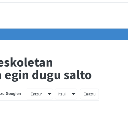
eskoletan
a egin dugu salto
azu Googlen
Entzun
Itzuli
Erraztu