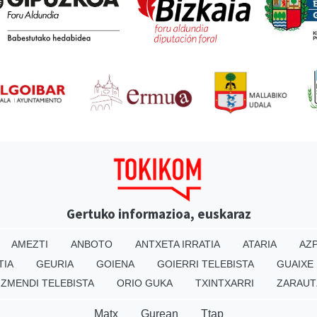
Gertuko informazioa, euskaraz
AMEZTI
ANBOTO
ANTXETA IRRATIA
ATARIA
AZP
TIA
GEURIA
GOIENA
GOIERRI TELEBISTA
GUAIXE
IZMENDI TELEBISTA
ORIO GUKA
TXINTXARRI
ZARAUT
Matx
Gurean
Ttap