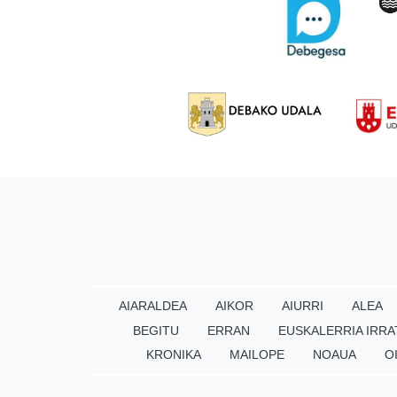
AIARALDEA
AIKOR
AIURRI
ALEA
BEGITU
ERRAN
EUSKALERRIA IRRA
KRONIKA
MAILOPE
NOAUA
O