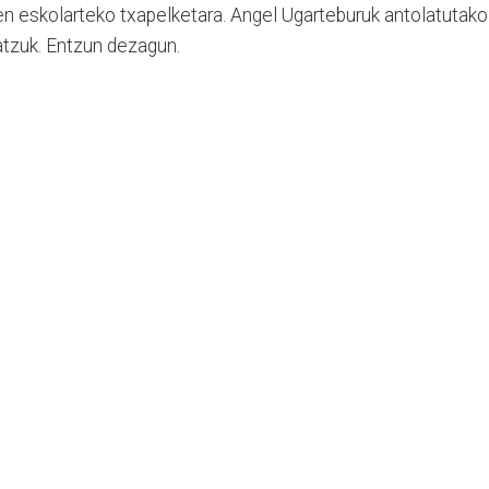
ren eskolarteko txapelketara. Angel Ugarteburuk antolatutako
atzuk. Entzun dezagun.