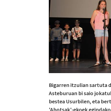
Bigarren itzulian sartuta
Asteburuan bi saio jokatu
bestea Usurbilen, eta bert
'Ahotsak'-ekoek egindako