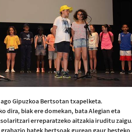
 dago Gipuzkoa Bertsotan txapelketa.
ko dira, biak ere domekan, bata Alegian eta
solaritzari erreparatzeko aitzakia iruditu zaigu
 grabazio batek bertsoak gurean gaur besteko