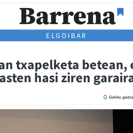
ELGOIBAR
an txapelketa betean, 
kasten hasi ziren garair
Gehitu gaitz