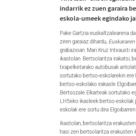
indarrik ez zuen garaira be
eskola-umeek egindako jai
Pake Gartzia euskaltzalearena da 
ziren garaiaz dihardu,
Euskararen 
grabazioan. Mari Kruz Intxausti ir
ikastolan. Bertsolaritza irakatsi,
txapelketarako autobusak antolatu
sortutako bertso-eskolarekin ere
bertso-eskolako irakasle Elgoiba
Bertsozale Elkarteak sortutako e
LH5eko ikasleek bertso-eskolak ja
eskolak ere sortu dira Elgoibarre
Ikastolan, bertsolaritza erakusten
hasi zen bertsolaritza erakusten i