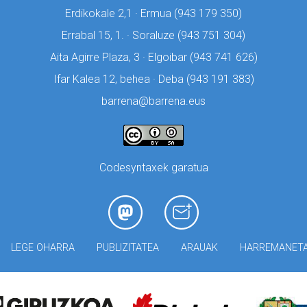
Erdikokale 2,1 · Ermua (
943 179 350)
Errabal 15, 1. · Soraluze (
943 751 304)
Aita Agirre Plaza, 3 · Elgoibar (
943 741 626)
Ifar Kalea 12, behea · Deba (
943 191 383)
barrena@barrena.eus
Codesyntaxek garatua
LEGE OHARRA
PUBLIZITATEA
ARAUAK
HARREMANET