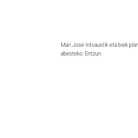
Mari Jose Intxaustik eta biek pla
abesteko. Entzun: