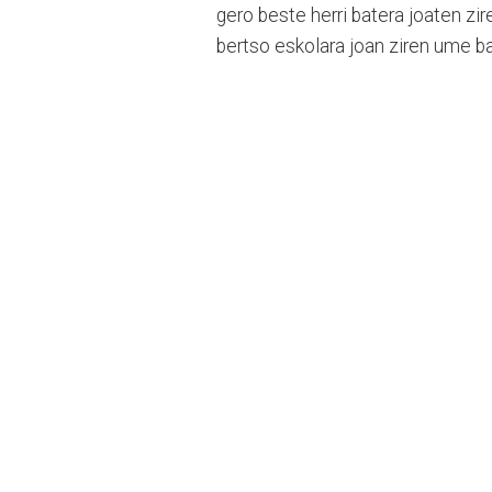
gero beste herri batera joaten zi
bertso eskolara joan ziren ume b