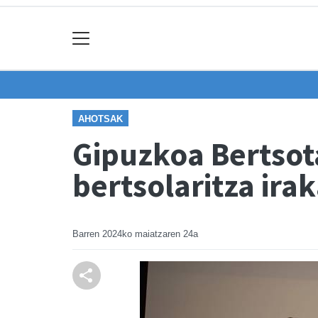
AHOTSAK
Gipuzkoa Bertsot
bertsolaritza ira
Barren
2024ko maiatzaren 24a