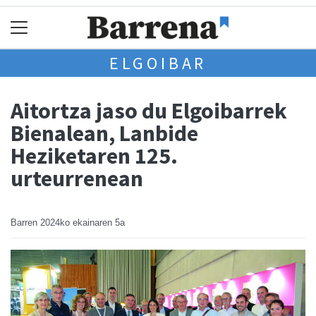
ELGOIBAR
Aitortza jaso du Elgoibarrek
Bienalean, Lanbide
Heziketaren 125.
urteurrenean
Barren
2024ko ekainaren 5a