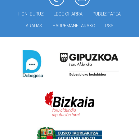
HONI BURUZ
LEGE OHARRA
PUBLIZITATEA
ARAUAK
HARREMANETARAKO
RSS