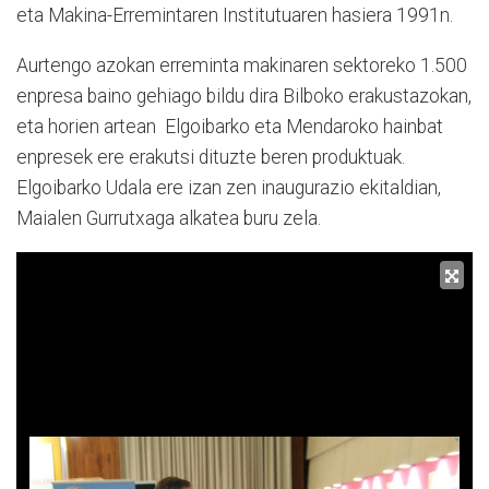
eta Makina-Erremintaren Institutuaren hasiera 1991n.
Aurtengo azokan erreminta makinaren sektoreko 1.500
enpresa baino gehiago bildu dira Bilboko erakustazokan,
eta horien artean Elgoibarko eta Mendaroko hainbat
enpresek ere erakutsi dituzte beren produktuak.
Elgoibarko Udala ere izan zen inaugurazio ekitaldian,
Maialen Gurrutxaga alkatea buru zela.