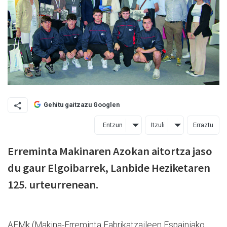
Gehitu gaitzazu Googlen
Entzun
Itzuli
Erraztu
Erreminta Makinaren Azokan aitortza jaso
du gaur Elgoibarrek, Lanbide Heziketaren
125. urteurrenean.
AFMk (Makina-Erreminta Fabrikatzaileen Espainiako