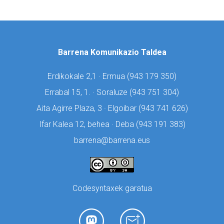
Barrena Komunikazio Taldea
Erdikokale 2,1 · Ermua (
943 179 350)
Errabal 15, 1. · Soraluze (
943 751 304)
Aita Agirre Plaza, 3 · Elgoibar (
943 741 626)
Ifar Kalea 12, behea · Deba (
943 191 383)
barrena@barrena.eus
Codesyntaxek garatua