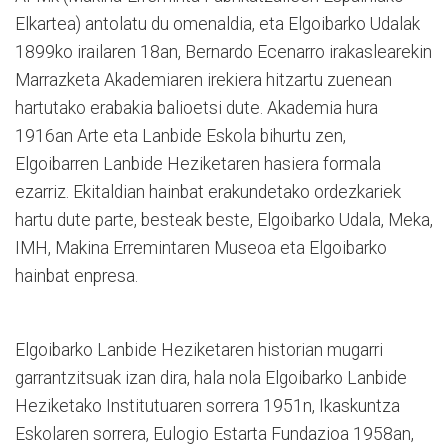
Elkartea) antolatu du omenaldia, eta Elgoibarko Udalak
1899ko irailaren 18an, Bernardo Ecenarro irakaslearekin
Marrazketa Akademiaren irekiera hitzartu zuenean
hartutako erabakia balioetsi dute. Akademia hura
1916an Arte eta Lanbide Eskola bihurtu zen,
Elgoibarren Lanbide Heziketaren hasiera formala
ezarriz. Ekitaldian hainbat erakundetako ordezkariek
hartu dute parte, besteak beste, Elgoibarko Udala, Meka,
IMH, Makina Erremintaren Museoa eta Elgoibarko
hainbat enpresa.
Elgoibarko Lanbide Heziketaren historian mugarri
garrantzitsuak izan dira, hala nola Elgoibarko Lanbide
Heziketako Institutuaren sorrera 1951n, Ikaskuntza
Eskolaren sorrera, Eulogio Estarta Fundazioa 1958an,