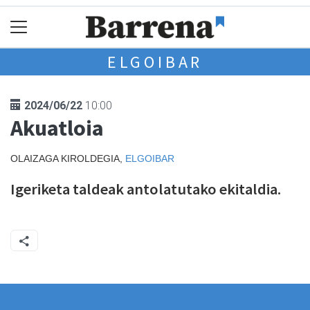
ELGOIBAR
2024/06/22
10:00
Akuatloia
OLAIZAGA KIROLDEGIA,
ELGOIBAR
Igeriketa taldeak antolatutako ekitaldia.