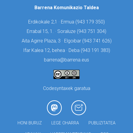
Barrena Komunikazio Taldea
Erdikokale 2,1 · Ermua (
943 179 350)
Errabal 15, 1. · Soraluze (
943 751 304)
Aita Agirre Plaza, 3 · Elgoibar (
943 741 626)
Ifar Kalea 12, behea · Deba (
943 191 383)
barrena@barrena.eus
Codesyntaxek garatua
HONI BURUZ
LEGE OHARRA
PUBLIZITATEA