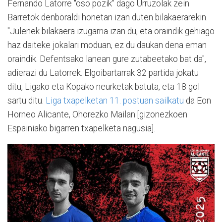
Fernando Latorre "oso pozik" dago Urruzolak zein
Barretok denboraldi honetan izan duten bilakaerarekin.
"Julenek bilakaera izugarria izan du, eta oraindik gehiago
haz daiteke jokalari moduan, ez du daukan dena eman
oraindik. Defentsako lanean gure zutabeetako bat da",
adierazi du Latorrek. Elgoibartarrak 32 partida jokatu
ditu, Ligako eta Kopako neurketak batuta, eta 18 gol
sartu ditu.
Liga txapelketan 11. postuan sailkatu
da Eon
Horneo Alicante, Ohorezko Mailan [gizonezkoen
Espainiako bigarren txapelketa nagusia].