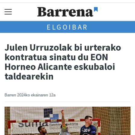
ELGOIBAR
Julen Urruzolak bi urterako
kontratua sinatu du EON
Horneo Alicante eskubaloi
taldearekin
Barren
2024ko ekainaren 12a