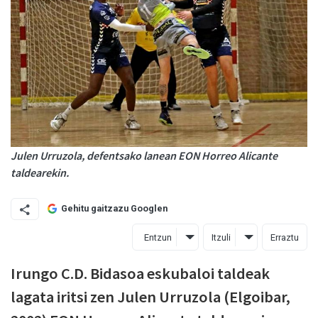
Julen Urruzola, defentsako lanean EON Horreo Alicante
taldearekin.
Gehitu gaitzazu Googlen
Entzun
Itzuli
Erraztu
Irungo C.D. Bidasoa eskubaloi taldeak
lagata iritsi zen Julen Urruzola (Elgoibar,