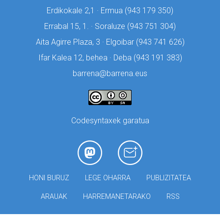
Erdikokale 2,1 · Ermua (
943 179 350)
Errabal 15, 1. · Soraluze (
943 751 304)
Aita Agirre Plaza, 3 · Elgoibar (
943 741 626)
Ifar Kalea 12, behea · Deba (
943 191 383)
barrena@barrena.eus
Codesyntaxek garatua
HONI BURUZ
LEGE OHARRA
PUBLIZITATEA
ARAUAK
HARREMANETARAKO
RSS