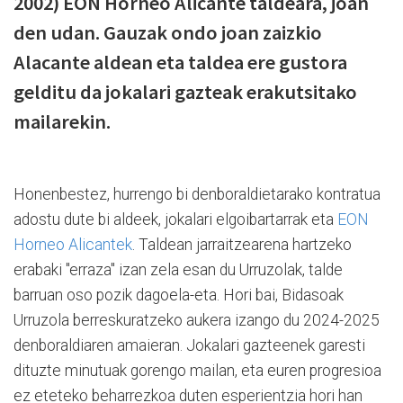
2002) EON Horneo Alicante taldeara, joan
den udan. Gauzak ondo joan zaizkio
Alacante aldean eta taldea ere gustora
gelditu da jokalari gazteak erakutsitako
mailarekin.
Honenbestez, hurrengo bi denboraldietarako kontratua
adostu dute bi aldeek, jokalari elgoibartarrak eta
EON
Horneo Alicantek
. Taldean jarraitzearena hartzeko
erabaki "erraza" izan zela esan du Urruzolak, talde
barruan oso pozik dagoela-eta. Hori bai, Bidasoak
Urruzola berreskuratzeko aukera izango du 2024-2025
denboraldiaren amaieran. Jokalari gazteenek garesti
dituzte minutuak gorengo mailan, eta euren progresioa
ez eteteko beharrezkoa duten esperientzia hori han