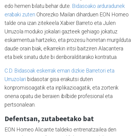
edo hemen bilatu behar dute.
Bidasoako arduradunek
erabaki zuten
Ohorezko Mailan diharduen EON Horneo
talde ona izan zitekeela Xabier Barreto eta Julen
Urruzola moduko jokalari gazteek gehiago jokatuz
eskarmentua hartzeko, eta prozesu horretan murgilduta
daude orain biak, elkarrekin iritsi baitziren Alacantera
eta biek sinatu dute bi denboralditarako kontratua.
C.D. Bidasoak eskerrak eman dizkie Barretori eta
Urruzolari
bidasotar gisa erakutsi duten
konpromisoagatik eta inplikazioagatik, eta zorterik
onena opatu die beraien ibilbide profesional eta
pertsonalean.
Defentsan, zutabeetako bat
EON Horneo Alicante taldeko entrenatzailea den