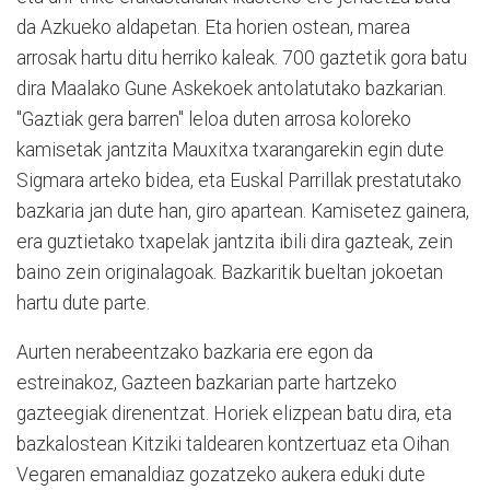
da Azkueko aldapetan. Eta horien ostean, marea
arrosak hartu ditu herriko kaleak. 700 gaztetik gora batu
dira Maalako Gune Askekoek antolatutako bazkarian.
"Gaztiak gera barren" leloa duten arrosa koloreko
kamisetak jantzita Mauxitxa txarangarekin egin dute
Sigmara arteko bidea, eta Euskal Parrillak prestatutako
bazkaria jan dute han, giro apartean. Kamisetez gainera,
era guztietako txapelak jantzita ibili dira gazteak, zein
baino zein originalagoak. Bazkaritik bueltan jokoetan
hartu dute parte.
Aurten nerabeentzako bazkaria ere egon da
estreinakoz, Gazteen bazkarian parte hartzeko
gazteegiak direnentzat. Horiek elizpean batu dira, eta
bazkalostean Kitziki taldearen kontzertuaz eta Oihan
Vegaren emanaldiaz gozatzeko aukera eduki dute