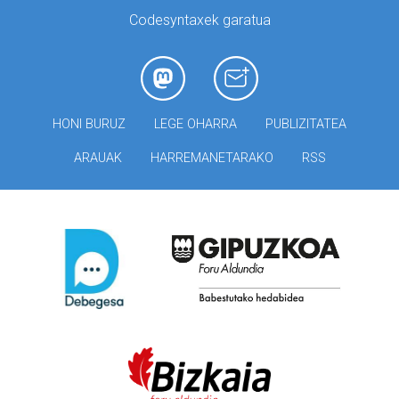
Codesyntaxek garatua
HONI BURUZ
LEGE OHARRA
PUBLIZITATEA
ARAUAK
HARREMANETARAKO
RSS