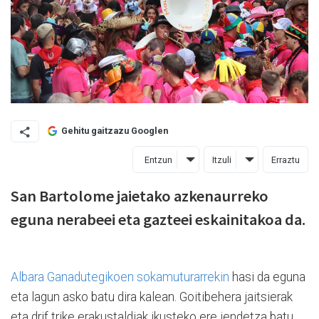
Gehitu gaitzazu Googlen
Entzun
Itzuli
Erraztu
San Bartolome jaietako azkenaurreko
eguna nerabeei eta gazteei eskainitakoa da.
Albara Ganadutegikoen sokamuturarrekin
hasi da eguna
eta lagun asko batu dira kalean. Goitibehera jaitsierak
eta drif trike erakustaldiak ikusteko ere jendetza batu