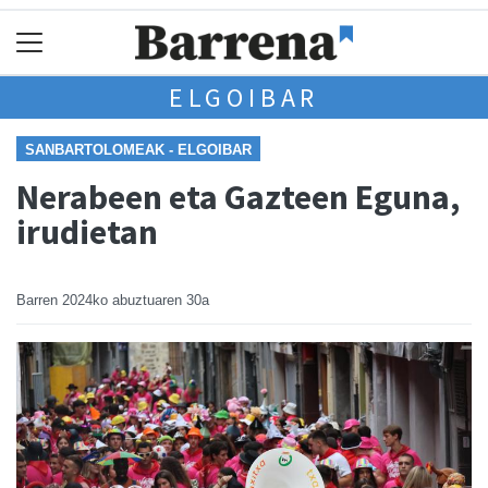
ELGOIBAR
SANBARTOLOMEAK - ELGOIBAR
Nerabeen eta Gazteen Eguna,
irudietan
Barren
2024ko abuztuaren 30a