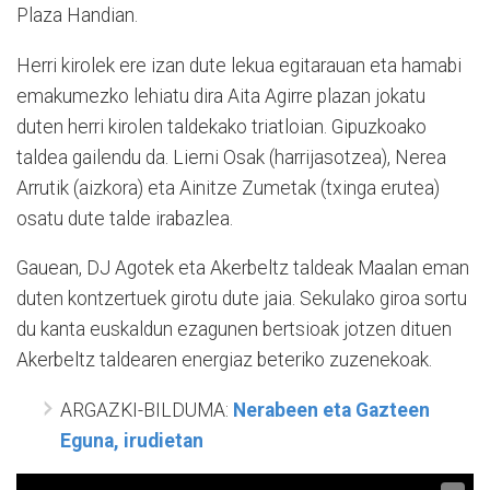
Plaza Handian.
Herri kirolek ere izan dute lekua egitarauan eta hamabi
emakumezko lehiatu dira Aita Agirre plazan jokatu
duten herri kirolen taldekako triatloian. Gipuzkoako
taldea gailendu da. Lierni Osak (harrijasotzea), Nerea
Arrutik (aizkora) eta Ainitze Zumetak (txinga erutea)
osatu dute talde irabazlea.
Gauean, DJ Agotek eta Akerbeltz taldeak Maalan eman
duten kontzertuek girotu dute jaia. Sekulako giroa sortu
du kanta euskaldun ezagunen bertsioak jotzen dituen
Akerbeltz taldearen energiaz beteriko zuzenekoak.
ARGAZKI-BILDUMA:
Nerabeen eta Gazteen
Eguna, irudietan