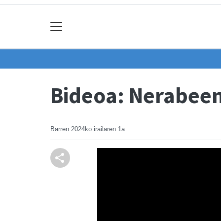
Bideoa: Nerabeen
Barren
2024ko irailaren 1a