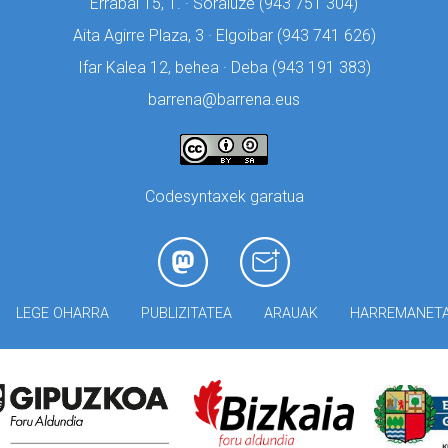
Errabal 15, 1. · Soraluze (
943 751 304)
Aita Agirre Plaza, 3 · Elgoibar (
943 741 626)
Ifar Kalea 12, behea · Deba (
943 191 383)
barrena@barrena.eus
Codesyntaxek garatua
LEGE OHARRA
PUBLIZITATEA
ARAUAK
HARREMANET