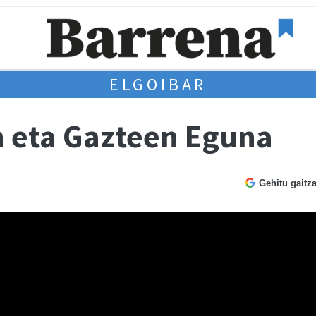
ELGOIBAR
 eta Gazteen Eguna
Gehitu gaitz