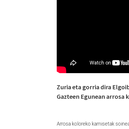
Zuria eta gorria dira Elgo
Gazteen Egunean arrosa ko
Arrosa koloreko kamisetak soinean