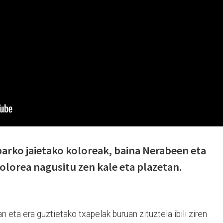
ibarko jaietako koloreak, baina Nerabeen eta
lorea nagusitu zen kale eta plazetan.
 eta era guztietako txapelak buruan zituztela ibili ziren