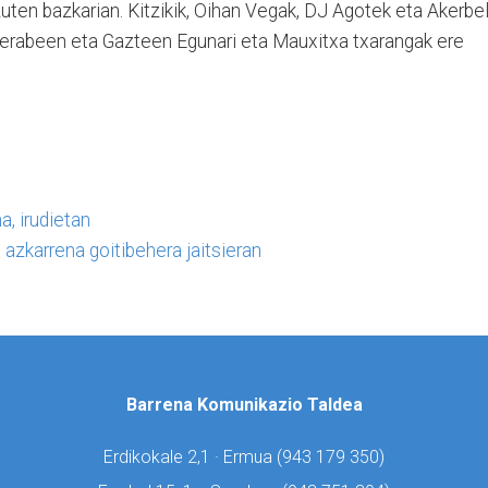
uten bazkarian. Kitzikik, Oihan Vegak, DJ Agotek eta Akerbe
 Nerabeen eta Gazteen Egunari eta Mauxitxa txarangak ere
, irudietan
 azkarrena goitibehera jaitsieran
Barrena Komunikazio Taldea
Erdikokale 2,1 · Ermua (
943 179 350)