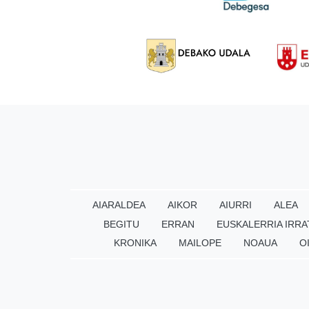
AIARALDEA
AIKOR
AIURRI
ALEA
BEGITU
ERRAN
EUSKALERRIA IRRA
KRONIKA
MAILOPE
NOAUA
O