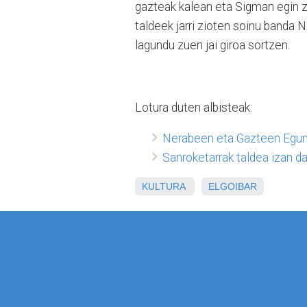
gazteak kalean eta Sigman egin z
taldeek jarri zioten soinu banda
lagundu zuen jai giroa sortzen.
Lotura duten albisteak:
Nerabeen eta Gazteen Eguna
Sanroketarrak taldea izan da
KULTURA
ELGOIBAR