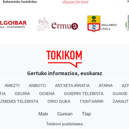
Gertuko informazioa, euskaraz
AMEZTI
ANBOTO
ANTXETA IRRATIA
ATARIA
AZP
TIA
GEURIA
GOIENA
GOIERRI TELEBISTA
GUAIXE
IZMENDI TELEBISTA
ORIO GUKA
TXINTXARRI
ZARAUT
Matx
Gurean
Ttap
Tokikom publizitatea