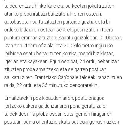
taldearentzat, hiriko kale eta parkeetan jokatu zuten
atariko proba irabazi baitzuten. Horren ostean,
autobusetan sartu zituzten partaide guztiak eta bi
orduko bidaiaren ostean sektretupean zuten irteera
puntura eraman zituzten. Zapatu goizaldean, 01:00etan,
izan zen irteera ofiziala, eta 200 kilometro inguruko
ibilbidea osatu behar zuten korrika, mendi bizikletan,
igerian eta kayakean. Egun oso bat, 24 ordu, behar izan
zituzten proba amaitzeko eta seigarren postuan
sailkatu ziren. Frantziako Cap’opale taldeak irabazi zuen
raida, 22 ordu eta 36 minutuko denborarekin.
Emaitzarekin pozik dauden arren, postu onagoa
lortzeko aukera galdu izanaren pena geratu zaie
taldekideei. "Ia proba osoan eutsi genion hirugarren
postuari, baina orientazio akats bat euki genuen azken