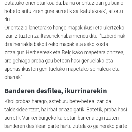
estatuko onenetarikoa da, baina orientazioan gu baino
hobeto aritu ziren gure aurretik sailkatutakoak", aitortu
du.
Orientazio lanetarako hango mapak ikusi eta ulertzeko
izan zituzten zailtasunek nabarmendu ditu. "Ezberdinak
dira herrialde bakoitzeko mapak eta asko kosta
zitzaigun Herbeereak eta Belgikako mapetara ohitzea,
are gehiago proba gau betean hasi genuelako eta
apenas ikusten genituelako mapetako seinaleak eta
oharrak".
Banderen desfilea, ikurrinarekin
Kirol probaz harago, asteburu bete-betea izan da
taldekideentzat, hainbat arrazoigatik. Batetik, proba hasi
aurretik Vankenburgeko kaleetan barrena egin zuten
banderen desfilean parte hartu zutelako gainerako parte