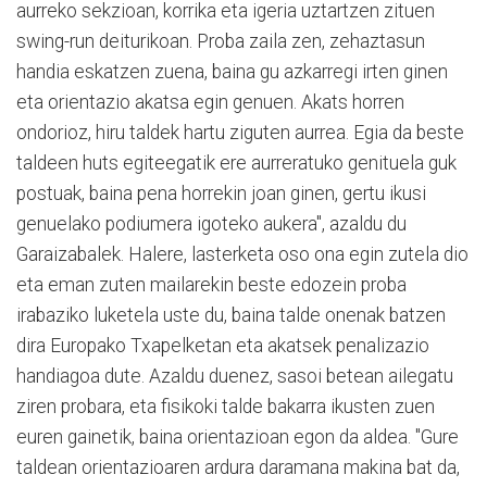
aurreko sekzioan, korrika eta igeria uztartzen zituen
swing-run deiturikoan. Proba zaila zen, zehaztasun
handia eskatzen zuena, baina gu azkarregi irten ginen
eta orientazio akatsa egin genuen. Akats horren
ondorioz, hiru taldek hartu ziguten aurrea. Egia da beste
taldeen huts egiteegatik ere aurreratuko genituela guk
postuak, baina pena horrekin joan ginen, gertu ikusi
genuelako podiumera igoteko aukera", azaldu du
Garaizabalek. Halere, lasterketa oso ona egin zutela dio
eta eman zuten mailarekin beste edozein proba
irabaziko luketela uste du, baina talde onenak batzen
dira Europako Txapelketan eta akatsek penalizazio
handiagoa dute. Azaldu duenez, sasoi betean ailegatu
ziren probara, eta fisikoki talde bakarra ikusten zuen
euren gainetik, baina orientazioan egon da aldea. "Gure
taldean orientazioaren ardura daramana makina bat da,