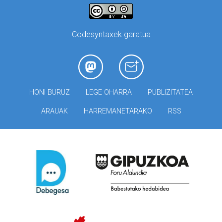
Codesyntaxek garatua
HONI BURUZ
LEGE OHARRA
PUBLIZITATEA
ARAUAK
HARREMANETARAKO
RSS