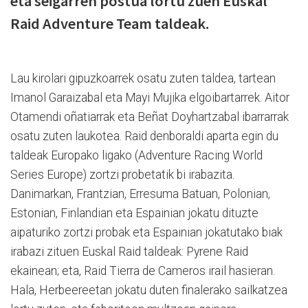
eta seigarren postua lortu zuen Euskal
Raid Adventure Team taldeak.
Lau kirolari gipuzkoarrek osatu zuten taldea, tartean
Imanol Garaizabal eta Mayi Mujika elgoibartarrek. Aitor
Otamendi oñatiarrak eta Beñat Doyhartzabal ibarrarrak
osatu zuten laukotea. Raid denboraldi aparta egin du
taldeak Europako ligako (Adventure Racing World
Series Europe) zortzi probetatik bi irabazita.
Danimarkan, Frantzian, Erresuma Batuan, Polonian,
Estonian, Finlandian eta Espainian jokatu dituzte
aipaturiko zortzi probak eta Espainian jokatutako biak
irabazi zituen Euskal Raid taldeak: Pyrene Raid
ekainean; eta, Raid Tierra de Cameros irail hasieran.
Hala, Herbeereetan jokatu duten finalerako sailkatzea