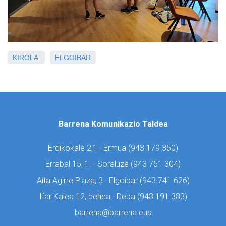
KIROLA
ELGOIBAR
Barrena Komunikazio Taldea
Erdikokale 2,1 · Ermua (
943 179 350)
Errabal 15, 1. · Soraluze (
943 751 304)
Aita Agirre Plaza, 3 · Elgoibar (
943 741 626)
Ifar Kalea 12, behea · Deba (
943 191 383)
barrena@barrena.eus