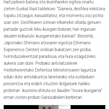
hartzaileein batera, eta ikurriñarekin egitea onartu
zieten Euskal Raid taldekoei. "Gainera, desfilea irekitzea
topatu zitzaigun, kasualitatez, eta momentu oso polita
izan zen. Desfilearen ostean elkarrekin afaldu genuen
partaide guztiok leku ikusgarri batean, han inguruan
dauden kobazulo ikusgarrietako batean". Bestetik,
Japoniako Shimano etxearen egoitza (Shimano
Experience Center) ondoan bukatzen zen proba,
txirrinduzaleentzat paradisua, eta hura ezagutzeko
aukera izan dute. Probako antolatzaileek
Herbeheeretako Defentsa Ministerioaren laguntza
eduki dute antolakuntza lanetarako eta soldaduen
presentzia eta erabili zituzten ibilgailuek halako
probetan ikustera ohituta ez dauden "itxura ikusgarria"
eman zioten probari Garaizabalen berbetan.