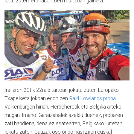
lortu zuten, eta faboritoen multzoan gainera.
Irailaren 20tik 22ra bitartean jokatu zuten Europako
Txapelketa jokoan egon zen
Raid Lowlands proba
,
Valkenburgen hirian, Herbehereak eta Belgika arteko
mugan. Imanol Garaizabalek azaldu duenez, probaren
zati handiena, dena ez esatearren, Belgikako lurretan
jokatu zuten. Gauzak oso ondo hasi ziren euskal