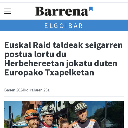
ELGOIBAR
Euskal Raid taldeak seigarren
postua lortu du
Herbehereetan jokatu duten
Europako Txapelketan
Barren
2024ko irailaren 25a