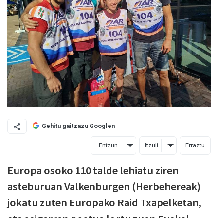
Gehitu gaitzazu Googlen
Entzun
Itzuli
Erraztu
Europa osoko 110 talde lehiatu ziren
asteburuan Valkenburgen (Herbehereak)
jokatu zuten Europako Raid Txapelketan,