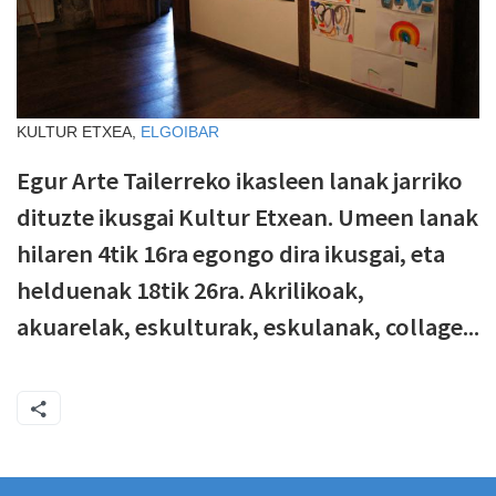
KULTUR ETXEA,
ELGOIBAR
Egur Arte Tailerreko ikasleen lanak jarriko
dituzte ikusgai Kultur Etxean. Umeen lanak
hilaren 4tik 16ra egongo dira ikusgai, eta
helduenak 18tik 26ra. Akrilikoak,
akuarelak, eskulturak, eskulanak, collage...