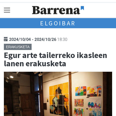
ELGOIBAR
2024/10/04 - 2024/10/26
18:30
ERAKUSKETA
Egur arte tailerreko ikasleen
lanen erakusketa