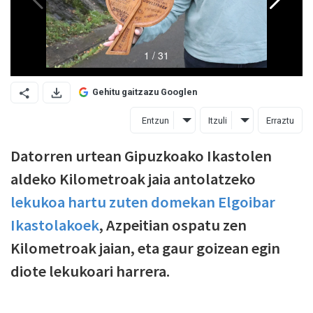
Gehitu gaitzazu Googlen
Entzun
Itzuli
Erraztu
Datorren urtean Gipuzkoako Ikastolen
aldeko Kilometroak jaia antolatzeko
lekukoa hartu zuten domekan Elgoibar
Ikastolakoek
, Azpeitian ospatu zen
Kilometroak jaian, eta gaur goizean egin
diote lekukoari harrera.