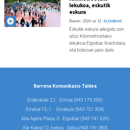
lekukoa, eskutik
eskura
Barren
2024 urr 11
ELGOIBAR
Eskutik eskura ailegatu zen
atzo Kilometroetako
lekukoa Elgoibar Ikastolara,
eta bideoan jaso dute.
Barrena Komunikazio Taldea
Erdikokale 2,1 · Ermua (
943 179 350)
Errabal 15, 1. · Soraluze (
943 751 304)
Aita Agirre Plaza, 3 · Elgoibar (
943 741 626)
Ifar Kalea 12, behea · Deba (
943 191 383)