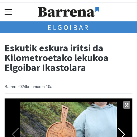
ELGOIBAR
Eskutik eskura iritsi da
Kilometroetako lekukoa
Elgoibar Ikastolara
Barren
2024ko urriaren 10a