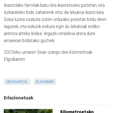
Ikastolako familiak batu dira ikastetxeko pistetan, eta
Azkarateko bide zaharretik iritsi da lekukoa ikastolara.
Soka luzea osatuta zuten ordurako pistetan bildu diren
lagunek, eta eskutik eskura egin du lekukoak erdiko
aretora arteko bidea. Argazki erraldoia atera dute
amaieran bildutako guztiek.
2025eko urriaren 5ean izango dira Kilometroak
Elgoibarren.
HEZKUNTZA
ELGOIBAR
Erlazionatuak
Kilometroetako