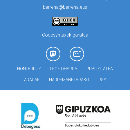
barrena@barrena.eus
Codesyntaxek garatua
HONI BURUZ
LEGE OHARRA
PUBLIZITATEA
ARAUAK
HARREMANETARAKO
RSS