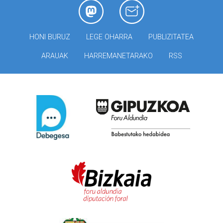
HONI BURUZ
LEGE OHARRA
PUBLIZITATEA
ARAUAK
HARREMANETARAKO
RSS