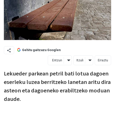
Gehitu gaitzazu Googlen
Entzun
Itzuli
Erraztu
Lekueder parkean petril bati lotua dagoen
eserleku luzea berritzeko lanetan aritu dira
asteon eta dagoeneko erabiltzeko moduan
daude.