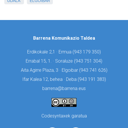
UDALA
ELGOIBAR
Barrena Komunikazio Taldea
Erdikokale 2,1 · Ermua (
943 179 350)
Errabal 15, 1. · Soraluze (
943 751 304)
Aita Agirre Plaza, 3 · Elgoibar (
943 741 626)
Ifar Kalea 12, behea · Deba (
943 191 383)
barrena@barrena.eus
Codesyntaxek garatua