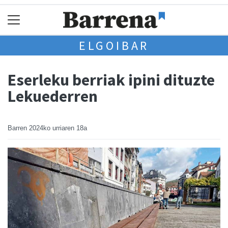
ELGOIBAR
Eserleku berriak ipini dituzte
Lekuederren
Barren
2024ko urriaren 18a