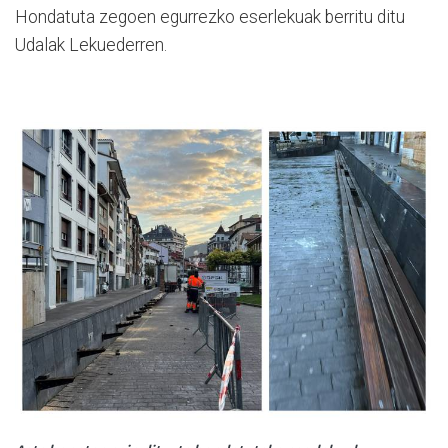
Hondatuta zegoen egurrezko eserlekuak berritu ditu
Udalak Lekuederren.