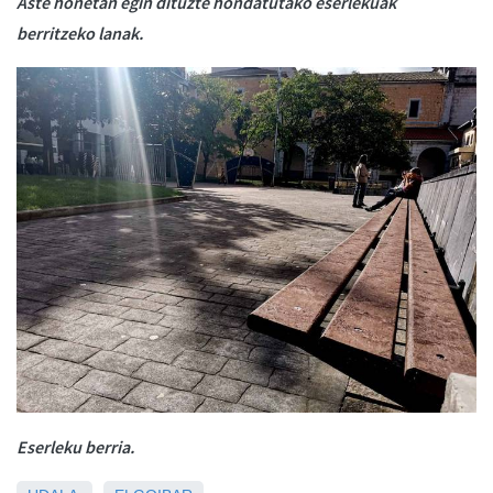
Aste honetan egin dituzte hondatutako eserlekuak
berritzeko lanak.
Eserleku berria.