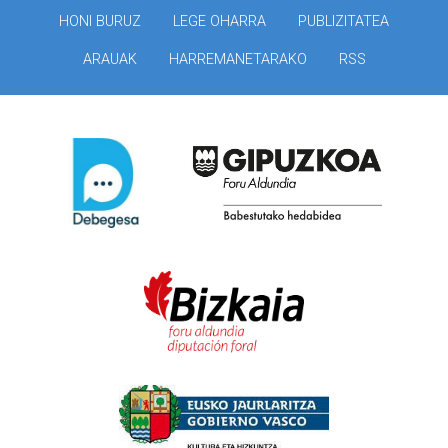
HONI BURUZ
LEGE OHARRA
PUBLIZITATEA
ARAUAK
HARREMANETARAKO
RSS