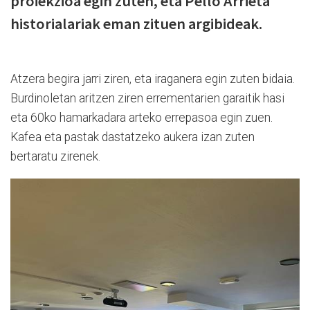
proiekzioa egin zuten, eta Pello Arrieta
historialariak eman zituen argibideak.
Atzera begira jarri ziren, eta iraganera egin zuten bidaia.
Burdinoletan aritzen ziren errementarien garaitik hasi
eta 60ko hamarkadara arteko errepasoa egin zuen.
Kafea eta pastak dastatzeko aukera izan zuten
bertaratu zirenek.