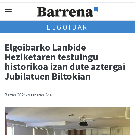
ELGOIBAR
Elgoibarko Lanbide
Heziketaren testuingu
historikoa izan dute aztergai
Jubilatuen Biltokian
Barren
2024ko urriaren 24a