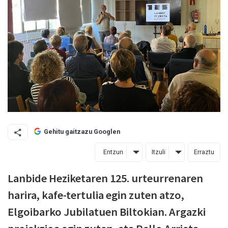
Gehitu gaitzazu Googlen
Entzun
Itzuli
Erraztu
Lanbide Heziketaren 125. urteurrenaren
harira, kafe-tertulia egin zuten atzo,
Elgoibarko Jubilatuen Biltokian. Argazki