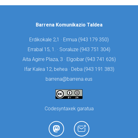
Barrena Komunikazio Taldea
Erdikokale 2,1 · Ermua (
943 179 350)
Errabal 15, 1. · Soraluze (
943 751 304)
Aita Agirre Plaza, 3 · Elgoibar (
943 741 626)
Ifar Kalea 12, behea · Deba (
943 191 383)
barrena@barrena.eus
Codesyntaxek garatua