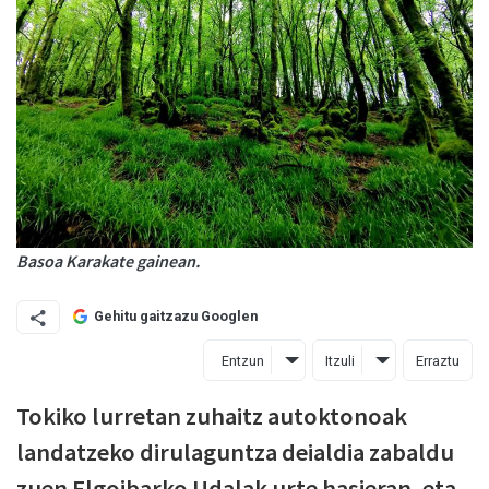
Basoa Karakate gainean.
Gehitu gaitzazu Googlen
Entzun
Itzuli
Erraztu
Tokiko lurretan zuhaitz autoktonoak
landatzeko dirulaguntza deialdia zabaldu
zuen Elgoibarko Udalak urte hasieran, eta