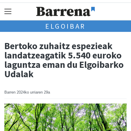
ELGOIBAR
Bertoko zuhaitz espezieak
landatzeagatik 5.540 euroko
laguntza eman du Elgoibarko
Udalak
Barren
2024ko urriaren 29a