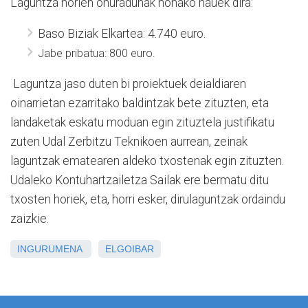
Laguntza horien onuradunak honako hauek dira:
Baso Biziak Elkartea: 4.740 euro.
Jabe pribatua: 800 euro.
Laguntza jaso duten bi proiektuek deialdiaren
oinarrietan ezarritako baldintzak bete zituzten, eta
landaketak eskatu moduan egin zituztela justifikatu
zuten Udal Zerbitzu Teknikoen aurrean, zeinak
laguntzak ematearen aldeko txostenak egin zituzten.
Udaleko Kontuhartzailetza Sailak ere bermatu ditu
txosten horiek, eta, horri esker, dirulaguntzak ordaindu
zaizkie.
INGURUMENA
ELGOIBAR