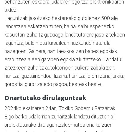
behar zuten eskaera, udalaren egoitza elektronikoaren
bidez.
Laguntzak jasotzeko hektareako gutxienez 500 ale
landatzea eskatzen zuten, baina, salbuespenezko
kasuetan, zuhaitz gutxiago landatuta ere jaso zitekeen
laguntza, baldin eta lursailean hazkunde naturala
bazegoen. Gainera, nahitaezkoa zen babes egokiak
erabiltzea aleen garapen egokia ziurtatzeko. Landatu
zitezkeen zuhaitz autoktonoen aukera zabala zen;
haritza, gaztainondoa, lizarra, hurritza, elorri zuria, urkia,
gorostia, gurbitza edo pagoa, besteak beste.
Onartutako dirulaguntzak
2024ko ekainaren 24an, Tokiko Gobernu Batzarrak
Elgoibarko udalerrian zuhaitzak landatu dituzten bi
proiektutarako dirulaguntzak ematea onartu zuen.