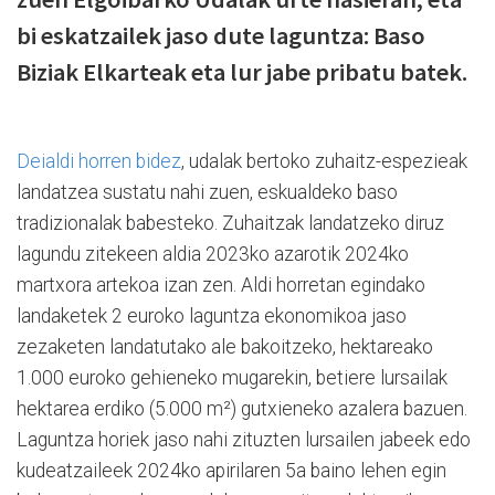
bi eskatzailek jaso dute laguntza: Baso
Biziak Elkarteak eta lur jabe pribatu batek.
Deialdi horren bidez
, udalak bertoko zuhaitz-espezieak
landatzea sustatu nahi zuen, eskualdeko baso
tradizionalak babesteko. Zuhaitzak landatzeko diruz
lagundu zitekeen aldia 2023ko azarotik 2024ko
martxora artekoa izan zen. Aldi horretan egindako
landaketek 2 euroko laguntza ekonomikoa jaso
zezaketen landatutako ale bakoitzeko, hektareako
1.000 euroko gehieneko mugarekin, betiere lursailak
hektarea erdiko (5.000 m²) gutxieneko azalera bazuen.
Laguntza horiek jaso nahi zituzten lursailen jabeek edo
kudeatzaileek 2024ko apirilaren 5a baino lehen egin