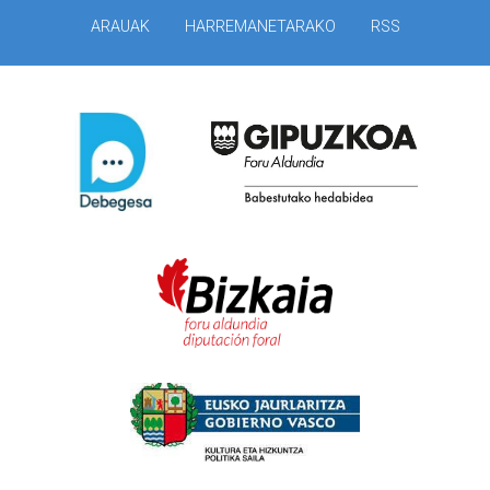
ARAUAK
HARREMANETARAKO
RSS