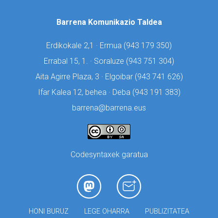
Barrena Komunikazio Taldea
Erdikokale 2,1 · Ermua (
943 179 350)
Errabal 15, 1. · Soraluze (
943 751 304)
Aita Agirre Plaza, 3 · Elgoibar (
943 741 626)
Ifar Kalea 12, behea · Deba (
943 191 383)
barrena@barrena.eus
Codesyntaxek garatua
HONI BURUZ
LEGE OHARRA
PUBLIZITATEA