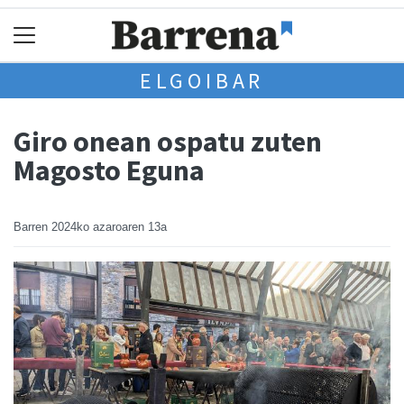
ELGOIBAR
Giro onean ospatu zuten
Magosto Eguna
Barren
2024ko azaroaren 13a