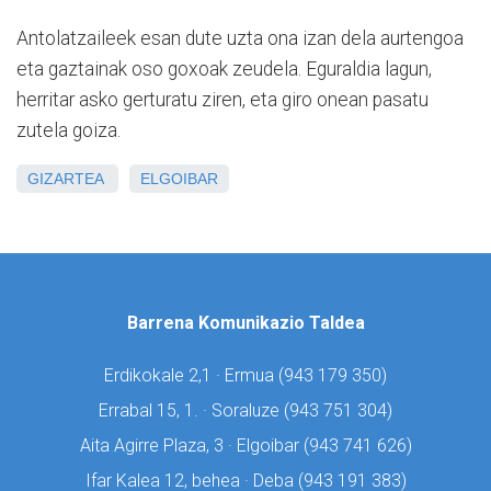
Antolatzaileek esan dute uzta ona izan dela aurtengoa
eta gaztainak oso goxoak zeudela. Eguraldia lagun,
herritar asko gerturatu ziren, eta giro onean pasatu
zutela goiza.
GIZARTEA
ELGOIBAR
Barrena Komunikazio Taldea
Erdikokale 2,1 · Ermua (
943 179 350)
Errabal 15, 1. · Soraluze (
943 751 304)
Aita Agirre Plaza, 3 · Elgoibar (
943 741 626)
Ifar Kalea 12, behea · Deba (
943 191 383)