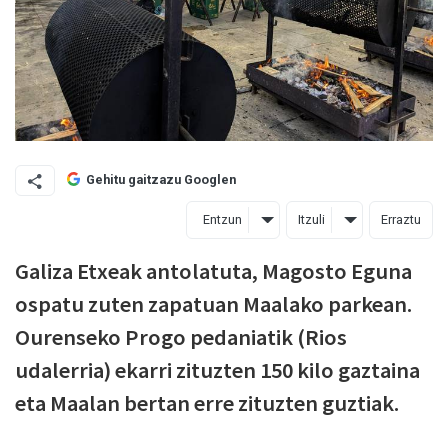
Gehitu gaitzazu Googlen
Entzun
Itzuli
Erraztu
Galiza Etxeak antolatuta, Magosto Eguna
ospatu zuten zapatuan Maalako parkean.
Ourenseko Progo pedaniatik (Rios
udalerria) ekarri zituzten 150 kilo gaztaina
eta Maalan bertan erre zituzten guztiak.