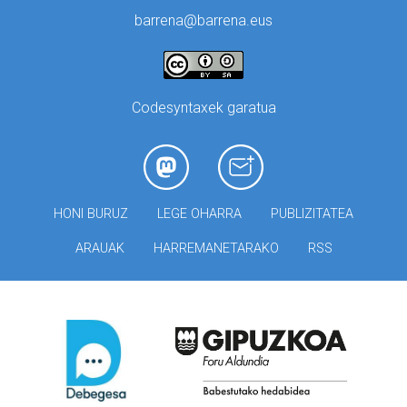
barrena@barrena.eus
Codesyntaxek garatua
HONI BURUZ
LEGE OHARRA
PUBLIZITATEA
ARAUAK
HARREMANETARAKO
RSS