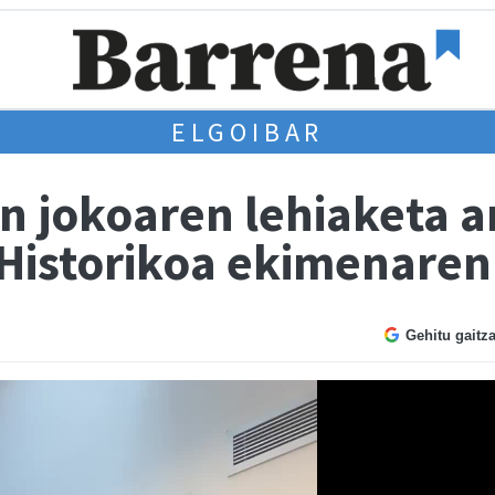
ELGOIBAR
n jokoaren lehiaketa a
 Historikoa ekimenaren
Gehitu gaitz