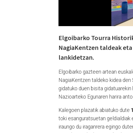
Elgoibarko Tourra Histori
NagiaKentzen taldeak eta
lankidetzan.
Elgoibarko gazteen artean euska
NagiaKentzen taldeko kidea den Sa
gidatuko duen bisita gidatuarekin
Nazioarteko Egunaren harira anto
Kalegoen plazatik abiatuko dute
toki esanguratsuetan geldialdiak 
iraungo du iraganrera egingo dute