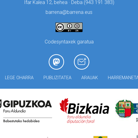
Ifar Kalea 12, behea · Deba (
943 191 383)
barrena@barrena.eus
Codesyntaxek garatua
LEGE OHARRA
PUBLIZITATEA
ARAUAK
HARREMANET