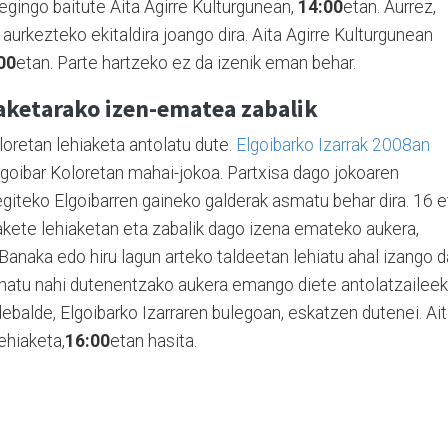
 egingo baitute Aita Agirre Kulturgunean,
14:00
etan. Aurrez,
aurkezteko ekitaldira joango dira. Aita Agirre Kulturgunean
00
etan. Parte hartzeko ez da izenik eman behar.
iaketarako izen-ematea zabalik
oloretan lehiaketa antolatu dute.
Elgoibarko Izarrak 2008an
Elgoibar Koloretan mahai-jokoa. Partxisa dago jokoaren
a egiteko Elgoibarren gaineko galderak asmatu behar dira. 16 e
zakete lehiaketan eta zabalik dago izena emateko aukera,
anaka edo hiru lagun arteko taldeetan lehiatu ahal izango d
enatu nahi dutenentzako aukera emango diete antolatzaileek
ebalde, Elgoibarko Izarraren bulegoan, eskatzen dutenei. Ai
ehiaketa,
16:00
etan hasita.