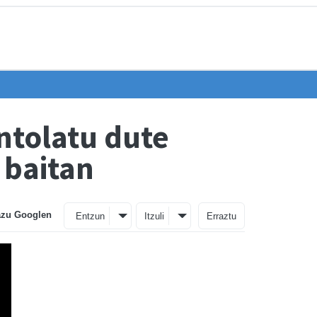
ntolatu dute
 baitan
azu Googlen
Entzun
Itzuli
Erraztu