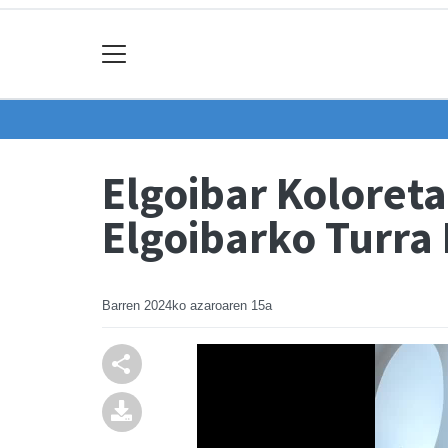
Elgoibar Koloreta
Elgoibarko Turra
Barren
2024ko azaroaren 15a