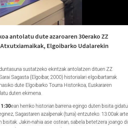
koa antolatu dute azaroaren 30erako ZZ
 Atxutxiamaikak, Elgoibarko Udalarekin
lduntasuna sustatzeko ekintzak antolatzen dituen ZZ
rai Sagasta (Elgoibar, 2000) historialari elgoibartarrak
 hasiko dute Elgoibarko Tourra Historikoa, Euskararen
latu duten ekimena.
11:30
ean herriko historian barrena egingo duten bisita gidatu
eginez, Sagastaren azalpenak (turra) entzuteko. 13:00ak art
n bisitak. Jakin-nahia ase ostean, sabela betetzera joango di