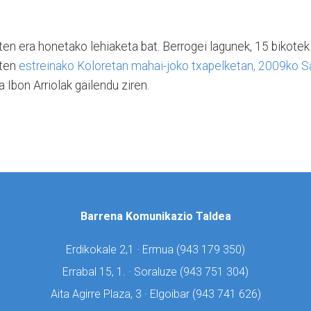
ten era honetako lehiaketa bat. Berrogei lagunek, 15 bikotek
uten
estreinako Koloretan mahai-joko txapelketan, 2009ko S
a Ibon Arriolak gailendu ziren.
Barrena Komunikazio Taldea
Erdikokale 2,1 · Ermua (
943 179 350)
Errabal 15, 1. · Soraluze (
943 751 304)
Aita Agirre Plaza, 3 · Elgoibar (
943 741 626)