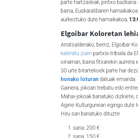
parte hartzaileak, pintxo bazkaria
baina, Euskaraldiaren hamaikakoa 
aurkeztuko dute hamaikakoa,
13:
Elgoibar Koloretan leh
Arratsalderako, berriz, Elgoibar K
kaleratu zuen
partxis-tribiala da 
oinarrian, baina fitxarekin aurrer
30 urte bitartekoek parte har de
honako loturan
datuak emanda. B
Gainera, jokoan trebatu edo entr
Mahai-jokoak banatuko dizkiete, d
Agirre Kulturgunean egingo dute l
Hiru sari banatuko dituzte:
saria: 200 €
saria: 150 €