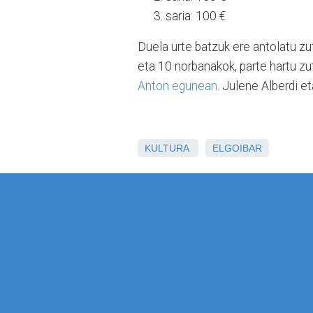
saria: 100 €
Duela urte batzuk ere antolatu zu
eta 10 norbanakok, parte hartu z
Anton egunean
. Julene Alberdi et
KULTURA
ELGOIBAR