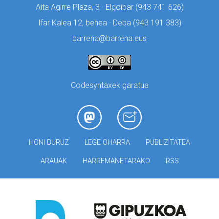
Aita Agirre Plaza, 3 · Elgoibar (
943 741 626)
Ifar Kalea 12, behea · Deba (
943 191 383)
barrena@barrena.eus
Codesyntaxek garatua
HONI BURUZ
LEGE OHARRA
PUBLIZITATEA
ARAUAK
HARREMANETARAKO
RSS