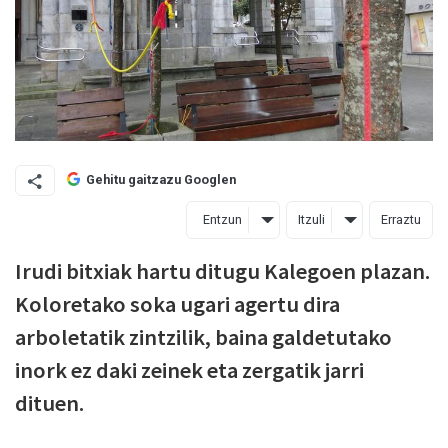
Gehitu gaitzazu Googlen
Entzun
Itzuli
Erraztu
Irudi bitxiak hartu ditugu Kalegoen plazan.
Koloretako soka ugari agertu dira
arboletatik zintzilik, baina galdetutako
inork ez daki zeinek eta zergatik jarri
dituen.