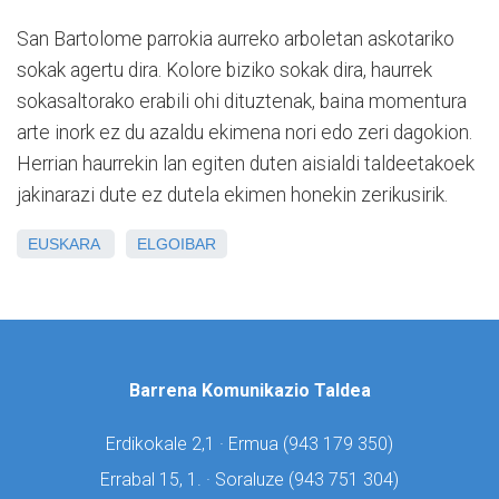
San Bartolome parrokia aurreko arboletan askotariko
sokak agertu dira. Kolore biziko sokak dira, haurrek
sokasaltorako erabili ohi dituztenak, baina momentura
arte inork ez du azaldu ekimena nori edo zeri dagokion.
Herrian haurrekin lan egiten duten aisialdi taldeetakoek
jakinarazi dute ez dutela ekimen honekin zerikusirik.
EUSKARA
ELGOIBAR
Barrena Komunikazio Taldea
Erdikokale 2,1 · Ermua (
943 179 350)
Errabal 15, 1. · Soraluze (
943 751 304)