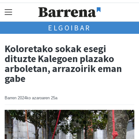
ELGOIBAR
Koloretako sokak esegi
dituzte Kalegoen plazako
arboletan, arrazoirik eman
gabe
Barren
2024ko azaroaren 25a