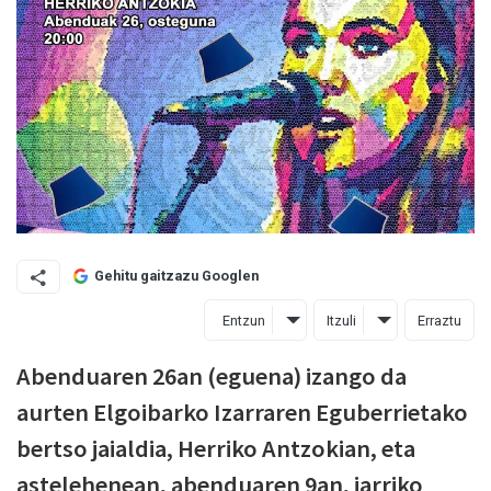
Gehitu gaitzazu Googlen
Entzun
Itzuli
Erraztu
Abenduaren 26an (eguena) izango da
aurten Elgoibarko Izarraren Eguberrietako
bertso jaialdia, Herriko Antzokian, eta
astelehenean, abenduaren 9an, jarriko