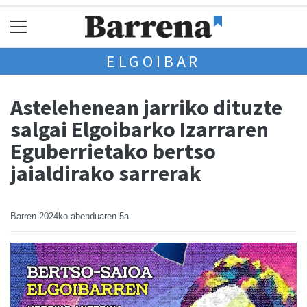
ELGOIBAR
Astelehenean jarriko dituzte
salgai Elgoibarko Izarraren
Eguberrietako bertso
jaialdirako sarrerak
Barren
2024ko abenduaren 5a