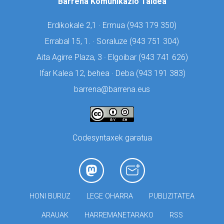
Barrena Komunikazio Taldea
Erdikokale 2,1 · Ermua (
943 179 350)
Errabal 15, 1. · Soraluze (
943 751 304)
Aita Agirre Plaza, 3 · Elgoibar (
943 741 626)
Ifar Kalea 12, behea · Deba (
943 191 383)
barrena@barrena.eus
Codesyntaxek garatua
HONI BURUZ
LEGE OHARRA
PUBLIZITATEA
ARAUAK
HARREMANETARAKO
RSS