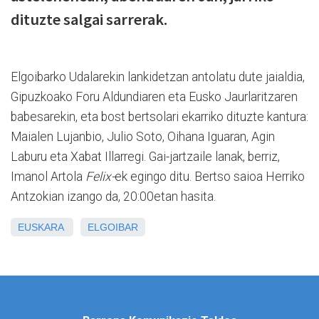
dituzte salgai sarrerak.
Elgoibarko Udalarekin lankidetzan antolatu dute jaialdia,
Gipuzkoako Foru Aldundiaren eta Eusko Jaurlaritzaren
babesarekin, eta bost bertsolari ekarriko dituzte kantura:
Maialen Lujanbio, Julio Soto, Oihana Iguaran, Agin
Laburu eta Xabat Illarregi. Gai-jartzaile lanak, berriz,
Imanol Artola
Felix-
ek egingo ditu. Bertso saioa Herriko
Antzokian izango da, 20:00etan hasita.
EUSKARA
ELGOIBAR