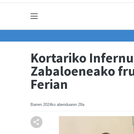
Kortariko Infernu
Zabaloeneako fru
Ferian
Barren
2024ko abenduaren 28a