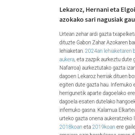
Lekaroz, Hernani eta Elgo
azokako sari nagusiak ga
Urtean zehar ardi gazta txapelket
dituzte Gabon Zahar Azokaren bar
lehiaketan.
2024an lehiaketaren b
aukera
, eta zazpik aurkeztu dute
Nafarroa) aurkeztutako gazta izan
dagoen Lekaroz herriak dituen b
egiten dute gazta hau. Infernuko e
herrigunetik aparte dagoelako ere 
dagoela esaten dutelako hangoek.
infernuko gasna. Kalamua Elkarte
urteko gazta onena aukeratzeko le
2018koan
eta
2019koan
ere gaile