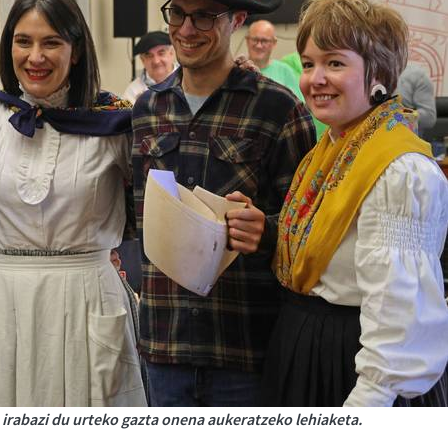
 irabazi du urteko gazta onena aukeratzeko lehiaketa.