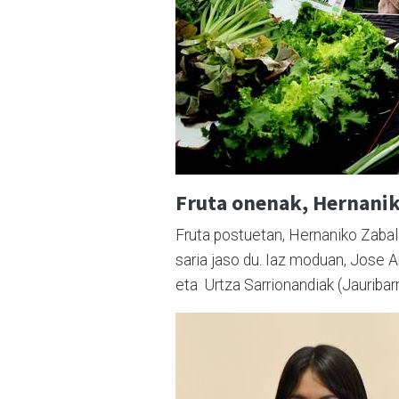
Fruta onenak, Hernani
Fruta postuetan, Hernaniko Zabal
saria jaso du. Iaz moduan, Jose An
eta Urtza Sarrionandiak (Jauribarr