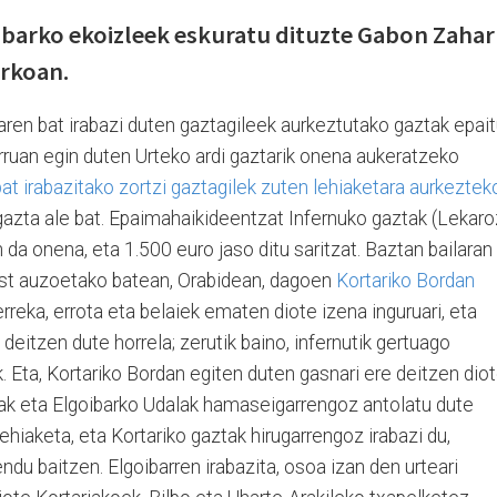
ibarko ekoizleek eskuratu dituzte Gabon Zahar
urkoan.
aren bat irabazi duten gaztagileek aurkeztutako gaztak epai
ruan egin duten Urteko ardi gaztarik onena aukeratzeko
at irabazitako zortzi gaztagilek zuten lehiaketara aurkeztek
 gazta ale bat. Epaimahaikideentzat Infernuko gaztak (Lekaro
 da onena, eta 1.500 euro jaso ditu saritzat. Baztan bailaran
ost auzoetako batean, Orabidean, dagoen
Kortariko Bordan
rreka, errota eta belaiek ematen diote izena inguruari, eta
deitzen dute horrela; zerutik baino, infernutik gertuago
 Eta, Kortariko Bordan egiten duten gasnari ere deitzen dio
ak eta Elgoibarko Udalak hamaseigarrengoz antolatu dute
hiaketa, eta Kortariko gaztak hirugarrengoz irabazi du,
ndu baitzen. Elgoibarren irabazita, osoa izan den urteari