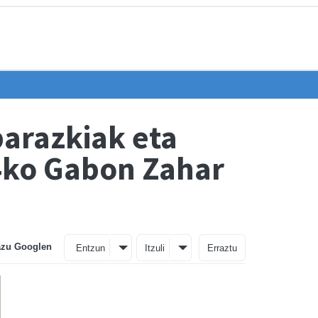
barazkiak eta
24ko Gabon Zahar
azu Googlen
Entzun
Itzuli
Erraztu