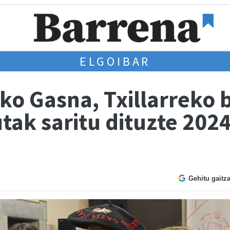
ELGOIBAR
ko Gasna, Txillarreko 
tak saritu dituzte 20
Gehitu gaitz