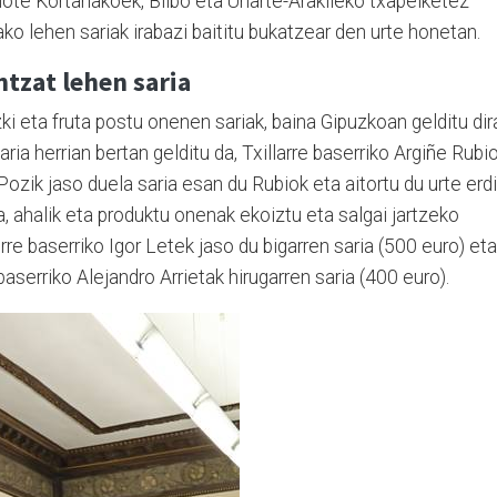
ote Kortariakoek, Bilbo eta Uharte-Arakileko txapelketez
ko lehen sariak irabazi baititu bukatzear den urte honetan.
ntzat lehen saria
zki eta fruta postu onenen sariak, baina Gipuzkoan gelditu dir
ia herrian bertan gelditu da, Txillarre baserriko Argiñe Rubi
 Pozik jaso duela saria esan du Rubiok eta aitortu du urte erd
, ahalik eta produktu onenak ekoiztu eta salgai jartzeko
rre baserriko Igor Letek jaso du bigarren saria (500 euro) eta
erriko Alejandro Arrietak hirugarren saria (400 euro).