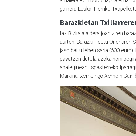
amaiera ezin borobilagoa eman di
gainera Euskal Herriko Txapelketa
Barazkietan Txillarrere
Iaz Bizkaia aldera joan ziren bara
aurten. Barazki Postu Onenaren Sar
jaso baitu lehen saria (600 euro).
pasatzen dutela azoka honi begira
ahaleginean. Ispasterreko Iparragi
Markina_xemeingo Xemein Gain bas