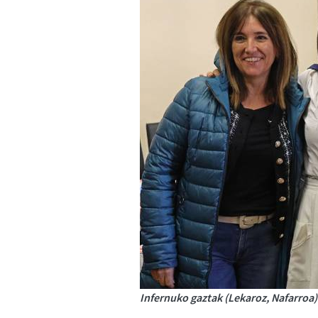
Infernuko gaztak (Lekaroz, Nafarroa)