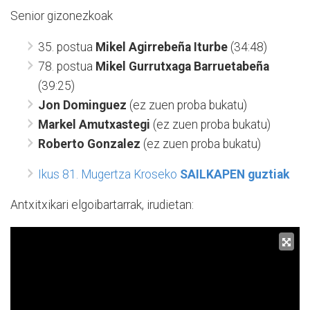
Senior gizonezkoak
35. postua
Mikel Agirrebeña Iturbe
(34:48)
78. postua
Mikel Gurrutxaga Barruetabeña
(39:25)
Jon Dominguez
(ez zuen proba bukatu)
Markel Amutxastegi
(ez zuen proba bukatu)
Roberto Gonzalez
(ez zuen proba bukatu)
Ikus 81. Mugertza Kroseko
SAILKAPEN guztiak
Antxitxikari elgoibartarrak, irudietan: