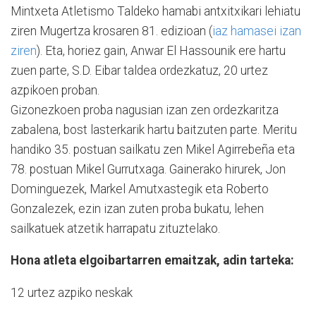
Mintxeta Atletismo Taldeko hamabi antxitxikari lehiatu
ziren Mugertza krosaren 81. edizioan (
iaz hamasei izan
ziren
). Eta, horiez gain, Anwar El Hassounik ere hartu
zuen parte, S.D. Eibar taldea ordezkatuz, 20 urtez
azpikoen proban.
Gizonezkoen proba nagusian izan zen ordezkaritza
zabalena, bost lasterkarik hartu baitzuten parte. Meritu
handiko 35. postuan sailkatu zen Mikel Agirrebeña eta
78. postuan Mikel Gurrutxaga. Gainerako hirurek, Jon
Dominguezek, Markel Amutxastegik eta Roberto
Gonzalezek, ezin izan zuten proba bukatu, lehen
sailkatuek atzetik harrapatu zituztelako.
Hona atleta elgoibartarren emaitzak, adin tarteka:
12 urtez azpiko neskak