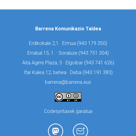
Barrena Komunikazio Taldea
Erdikokale 2,1 · Ermua (
943 179 350)
Errabal 15, 1. · Soraluze (
943 751 304)
Aita Agirre Plaza, 3 · Elgoibar (
943 741 626)
Ifar Kalea 12, behea · Deba (
943 191 383)
barrena@barrena.eus
Codesyntaxek garatua