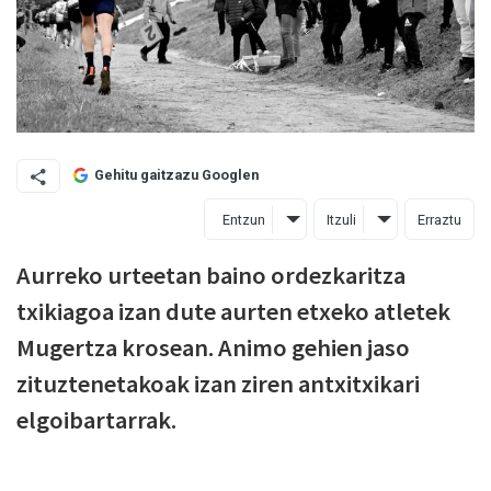
Gehitu gaitzazu Googlen
Entzun
Itzuli
Erraztu
Aurreko urteetan baino ordezkaritza
txikiagoa izan dute aurten etxeko atletek
Mugertza krosean. Animo gehien jaso
zituztenetakoak izan ziren antxitxikari
elgoibartarrak.