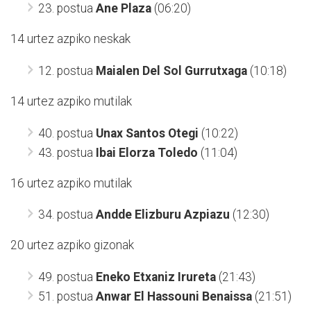
23. postua
Ane Plaza
(06:20)
14 urtez azpiko neskak
12. postua
Maialen Del Sol Gurrutxaga
(10:18)
14 urtez azpiko mutilak
40. postua
Unax Santos Otegi
(10:22)
43. postua
Ibai Elorza Toledo
(11:04)
16 urtez azpiko mutilak
34. postua
Andde Elizburu Azpiazu
(12:30)
20 urtez azpiko gizonak
49. postua
Eneko Etxaniz Irureta
(21:43)
51. postua
Anwar El Hassouni Benaissa
(21:51)