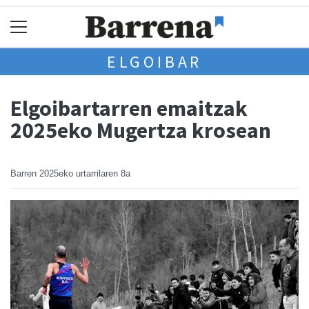
ELGOIBAR
Elgoibartarren emaitzak
2025eko Mugertza krosean
Barren
2025eko urtarrilaren 8a