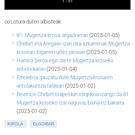
∞Lotura duten albisteak:
81. Mugertza krosa, argazkietan
(2025-01-05)
Chebet eta Aregawi izan dira azkarrenak Mugertza
krosean, bigarren urtez jarraian
(2025-01-05)
Harrera beroa egin diete Mugertza kroseko
antxitxikariei
(2025-01-04)
Erreleboa gauzatu dute Mugertza krosaren
antolakuntza taldean
(2025-01-02)
Beatrice Chebet txapeldun olinpikoa izango da 81.
Mugertza kroseko izar nagusia, baina ez bakarra
(2025-01-02)
KIROLA
ELGOIBAR