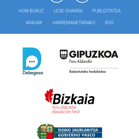
HONI BURUZ
LEGE OHARRA
PUBLIZITATEA
ARAUAK
HARREMANETARAKO
RSS