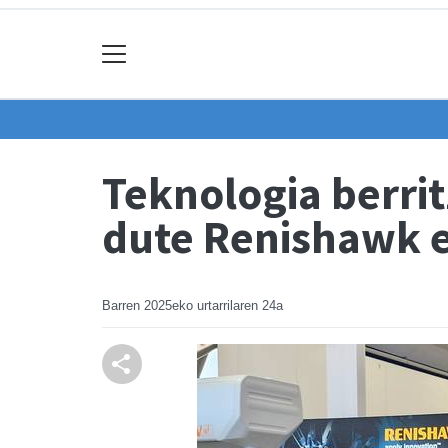
Teknologia berrit
dute Renishawk e
Barren
2025eko urtarrilaren 24a