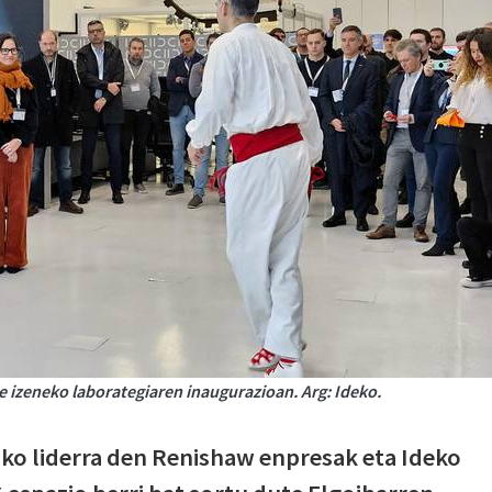
 izeneko laborategiaren inaugurazioan. Arg: Ideko.
o liderra den Renishaw enpresak eta Ideko