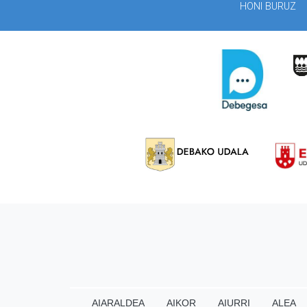
HONI BURUZ
AIARALDEA
AIKOR
AIURRI
ALEA