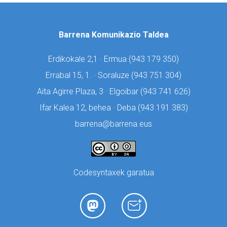
Barrena Komunikazio Taldea
Erdikokale 2,1 · Ermua (
943 179 350)
Errabal 15, 1. · Soraluze (
943 751 304)
Aita Agirre Plaza, 3 · Elgoibar (
943 741 626)
Ifar Kalea 12, behea · Deba (
943 191 383)
barrena@barrena.eus
Codesyntaxek garatua