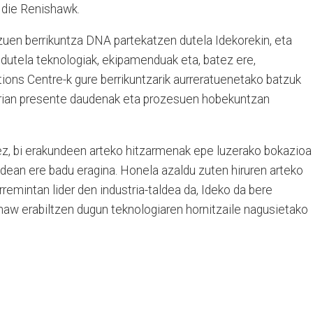
 die Renishawk.
i zuen berrikuntza DNA partekatzen dutela Idekorekin, eta
 dutela teknologiak, ekipamenduak eta, batez ere,
tions Centre-k gure berrikuntzarik aurreratuenetako batzuk
trian presente daudenak eta prozesuen hobekuntzan
z, bi erakundeen arteko hitzarmenak epe luzerako bokazioa
ldean ere badu eragina. Honela azaldu zuten hiruren arteko
remintan lider den industria-taldea da, Ideko da bere
haw erabiltzen dugun teknologiaren hornitzaile nagusietako