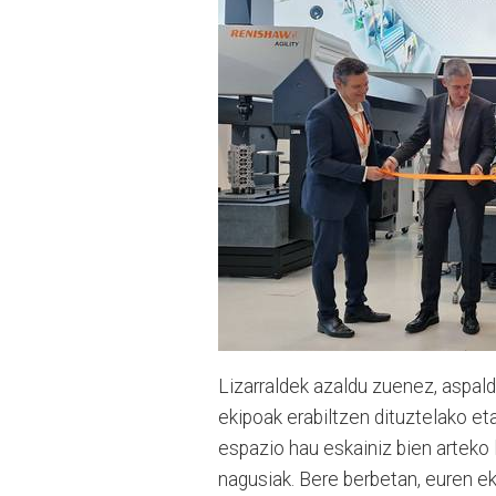
Lizarraldek azaldu zuenez, aspal
ekipoak erabiltzen dituztelako et
espazio hau eskainiz bien arteko 
nagusiak. Bere berbetan, euren e