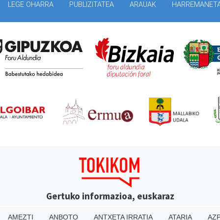
LEGE OHARRA
PUBLIZITATEA
ARAUAK
HARREMANET
Gertuko informazioa, euskaraz
AMEZTI
ANBOTO
ANTXETA IRRATIA
ATARIA
AZP