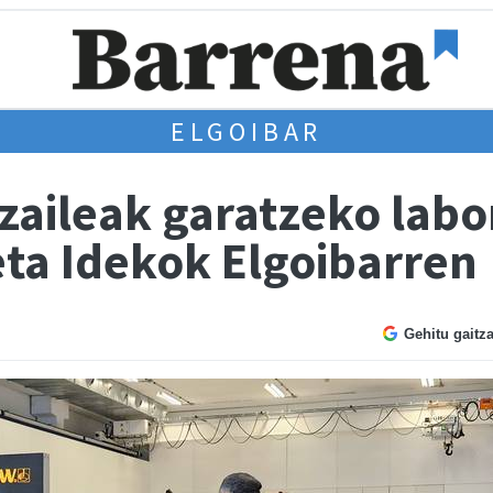
ELGOIBAR
zaileak garatzeko labo
ta Idekok Elgoibarren
Gehitu gaitz