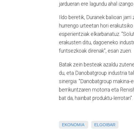
jardueran ere lagundu ahal izango
Ildo beretik, Duranek balioan jarr
hurrengo urteetan hori erakutsiko
esperientziak elkarbanatuz. "Solu
erakusten ditu, dagoeneko indus
funtsezkoak direnak", esan zuen.
Batak zein besteak azaldu zutene
du, eta Danobatgroup industria ta
sinergia: "Danobatgroup makina-er
berrikuntzaren motorra eta Renis
bat da, hainbat produktu-lerrotan".
EKONOMIA
ELGOIBAR