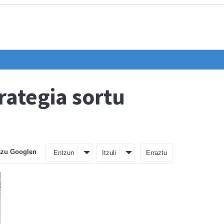
rategia sortu
azu Googlen
Entzun
Itzuli
Erraztu