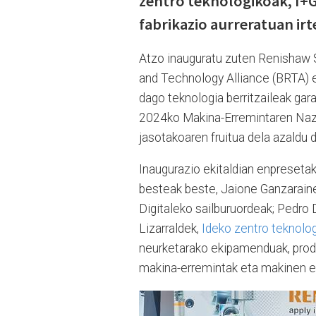
zentro teknologikoak, I+G
fabrikazio aurreratuan ir
Atzo inauguratu zuten Renishaw 
and Technology Alliance (BRTA) e
dago teknologia berritzaileak gara
2024ko Makina-Erremintaren Nazi
jasotakoaren fruitua dela azaldu 
Inaugurazio ekitaldian enpresetak
besteak beste, Jaione Ganzaraine
Digitaleko sailburuordeak; Pedro
Lizarraldek,
Ideko zentro teknolo
neurketarako ekipamenduak, produ
makina-erremintak eta makinen eta