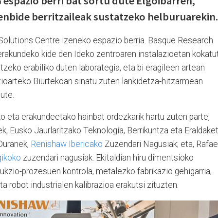
 espazio berri bat sortu dute Elgoibarren,
tenbide berritzaileak sustatzeko helburuarekin.
Solutions Centre izeneko espazio berria. Basque Research
rakundeko kide den Ideko zentroaren instalazioetan kokatu
tzeko erabiliko duten laborategia, eta bi eragileen artean
oarteko Biurtekoan sinatu zuten lankidetza-hitzarmean
dute.
o eta erakundeetako hainbat ordezkarik hartu zuten parte,
k, Eusko Jaurlaritzako Teknologia, Berrikuntza eta Eraldake
 Duranek,
Renishaw Ibericako
Zuzendari Nagusiak; eta, Rafae
gikoko
zuzendari nagusiak. Ekitaldian hiru dimentsioko
kzio-prozesuen kontrola, metalezko fabrikazio gehigarria,
 robot industrialen kalibrazioa erakutsi zituzten.