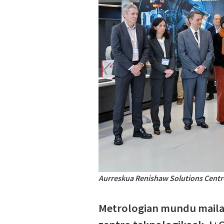
Aurreskua Renishaw Solutions Centre
Metrologian mundu mailak