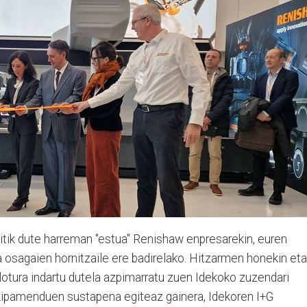
ditik dute harreman "estua" Renishaw enpresarekin, euren
a osagaien hornitzaile ere badirelako. Hitzarmen honekin eta
lotura indartu dutela azpimarratu zuen Idekoko zuzendari
kipamenduen sustapena egiteaz gainera, Idekoren I+G