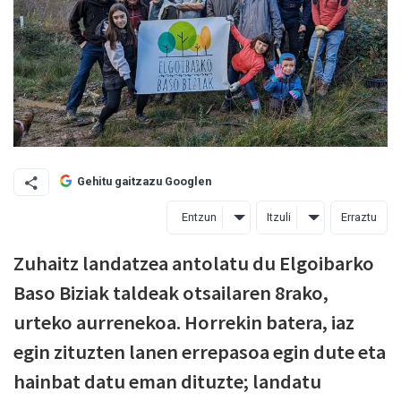
Gehitu gaitzazu Googlen
Entzun
Itzuli
Erraztu
Zuhaitz landatzea antolatu du Elgoibarko
Baso Biziak taldeak otsailaren 8rako,
urteko aurrenekoa. Horrekin batera, iaz
egin zituzten lanen errepasoa egin dute eta
hainbat datu eman dituzte; landatu