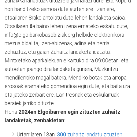
zuhaixka landatuak dituztela jakinarazi dute. Eta, kopuru
hori handitzeko asmoa dute aurten ere. Izan ere,
otsailaren 8rako antolatu dute lehen landaketa saioa.
Otsailaren
6
a baino lehen izena emateko eskatu dute,
info@elgoibarkobasobiziak.org helbide elektronikora
mezua bidalita, izen-abizenak, adina eta herria
zehaztuz, eta gaian Zuhaitz landaketa idatzita.
Mintxetako aparkalekuan elkartuko dira 09:00etan, eta
autoetan joango dira landaketa gunera, Muzkiritzu
mendilerroko magal batera. Mendiko botak eta arropa
erosoak eramateko gomendioa egin dute, eta baita ura
eta jateko zerbait ere. Lan tresnak eta eskularruak
beraiek jarriko dituzte.
Hona
2024an Elgoibarren egin zituzten zuhaitz
landaketak, zenbakietan
:
Urtarrilaren 13an:
300
zuhaitz landatu zituzten