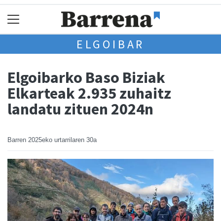
ELGOIBAR
Elgoibarko Baso Biziak
Elkarteak 2.935 zuhaitz
landatu zituen 2024n
Barren
2025eko urtarrilaren 30a