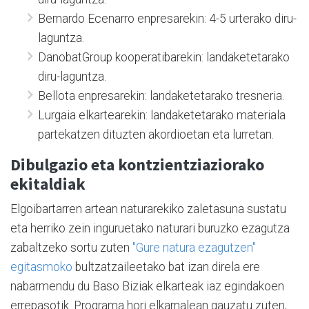
Bernardo Ecenarro enpresarekin: 4-5 urterako diru-
laguntza.
DanobatGroup kooperatibarekin: landaketetarako
diru-laguntza.
Bellota enpresarekin: landaketetarako tresneria.
Lurgaia elkartearekin: landaketetarako materiala
partekatzen dituzten akordioetan eta lurretan.
Dibulgazio eta kontzientziaziorako
ekitaldiak
Elgoibartarren artean naturarekiko zaletasuna sustatu
eta herriko zein inguruetako naturari buruzko ezagutza
zabaltzeko sortu zuten
"Gure natura ezagutzen"
egitasmoko
bultzatzaileetako bat izan direla ere
nabarmendu du Baso Biziak elkarteak iaz egindakoen
errepasotik. Programa hori elkarnalean gauzatu zuten,