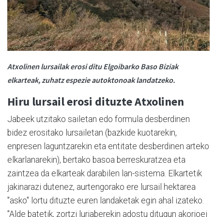
Atxolinen lursailak erosi ditu Elgoibarko Baso Biziak
elkarteak, zuhatz espezie autoktonoak landatzeko.
Hiru lursail erosi dituzte Atxolinen
Jabeek utzitako sailetan edo formula desberdinen
bidez erositako lursailetan (bazkide kuotarekin,
enpresen laguntzarekin eta entitate desberdinen arteko
elkarlanarekin), bertako basoa berreskuratzea eta
zaintzea da elkarteak darabilen lan-sistema. Elkartetik
jakinarazi dutenez, aurtengorako ere lursail hektarea
"asko" lortu dituzte euren landaketak egin ahal izateko.
"Alde batetik, zortzi lurjaberekin adostu ditugun akorioei