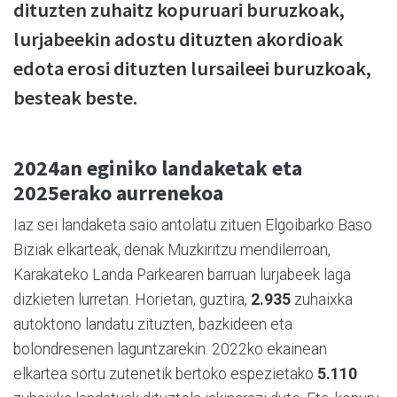
dituzten zuhaitz kopuruari buruzkoak,
lurjabeekin adostu dituzten akordioak
edota erosi dituzten lursaileei buruzkoak,
besteak beste.
2024an eginiko landaketak eta
2025erako aurrenekoa
Iaz sei landaketa saio antolatu zituen Elgoibarko Baso
Biziak elkarteak, denak Muzkiritzu mendilerroan,
Karakateko Landa Parkearen barruan lurjabeek laga
dizkieten lurretan. Horietan, guztira,
2.935
zuhaixka
autoktono landatu zituzten, bazkideen eta
bolondresenen laguntzarekin. 2022ko ekainean
elkartea sortu zutenetik bertoko espezietako
5.110