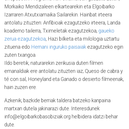
Morkaiko Mendizaleen elkartearekin eta Elgoibarko
Izarraren Atxutxiamaika Sailarekin. Hainbat irteera
antolatu zituzten: Anfibioak ezagutzeko irteera, Landa
koaderno tailerra, Tximeletak ezagutzekoa,
gaueko
zerua ezagutzekoa
, Hazi bilketa eta milologia uztartu
zituena edo
Hernani inguruko paisaiak
ezagutzeko egin
zuten txangoa.
Ildo beretik, naturarekin zerikusia duten filmen
emanaldiak ere antolatu zituzten iaz; Queso de cabra y
té con sal, Honeyland eta Ganado o desierto filmeenak,
hain zuzen ere.
Azkenik, bazkide berriak taldera batzeko kanpaina
martxan dutela jakinarazi dute. Interesdunek
info@elgoibarkobasobiziak.org helbidera idatzi behar
dute.