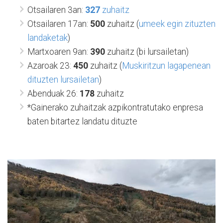
Otsailaren 3an:
327
zuhaitz
Otsailaren 17an:
500
zuhaitz (
umeek egin zituzten
landaketak
)
Martxoaren 9an:
390
zuhaitz (bi lursailetan)
Azaroak 23:
450
zuhaitz (
Muskiritzun lagapenean
dituzten lursailetan
)
Abenduak 26:
178
zuhaitz
*Gainerako zuhaitzak azpikontratutako enpresa
baten bitartez landatu dituzte