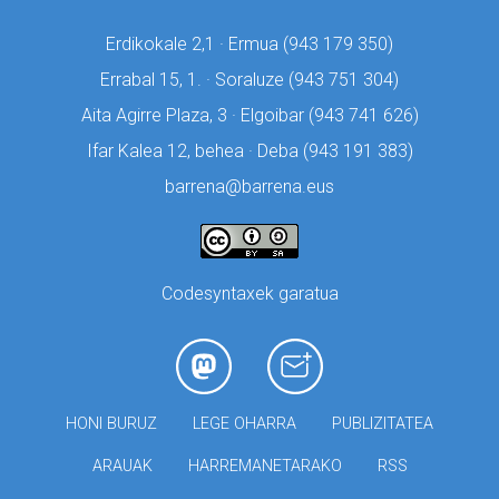
Erdikokale 2,1 · Ermua (
943 179 350)
Errabal 15, 1. · Soraluze (
943 751 304)
Aita Agirre Plaza, 3 · Elgoibar (
943 741 626)
Ifar Kalea 12, behea · Deba (
943 191 383)
barrena@barrena.eus
Codesyntaxek garatua
HONI BURUZ
LEGE OHARRA
PUBLIZITATEA
ARAUAK
HARREMANETARAKO
RSS