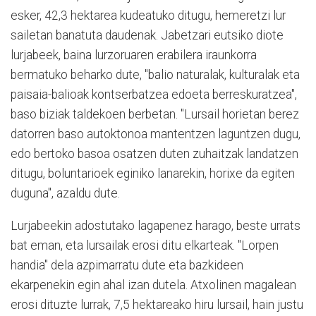
esker, 42,3 hektarea kudeatuko ditugu, hemeretzi lur
sailetan banatuta daudenak. Jabetzari eutsiko diote
lurjabeek, baina lurzoruaren erabilera iraunkorra
bermatuko beharko dute, "balio naturalak, kulturalak eta
paisaia-balioak kontserbatzea edoeta berreskuratzea",
baso biziak taldekoen berbetan. "Lursail horietan berez
datorren baso autoktonoa mantentzen laguntzen dugu,
edo bertoko basoa osatzen duten zuhaitzak landatzen
ditugu, boluntarioek eginiko lanarekin, horixe da egiten
duguna", azaldu dute.
Lurjabeekin adostutako lagapenez harago, beste urrats
bat eman, eta lursailak erosi ditu elkarteak. "Lorpen
handia" dela azpimarratu dute eta bazkideen
ekarpenekin egin ahal izan dutela. Atxolinen magalean
erosi dituzte lurrak, 7,5 hektareako hiru lursail, hain justu