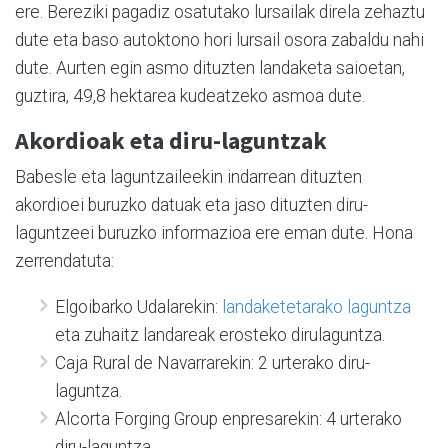
ere. Bereziki pagadiz osatutako lursailak direla zehaztu
dute eta baso autoktono hori lursail osora zabaldu nahi
dute. Aurten egin asmo dituzten landaketa saioetan,
guztira, 49,8 hektarea kudeatzeko asmoa dute.
Akordioak eta diru-laguntzak
Babesle eta laguntzaileekin indarrean dituzten
akordioei buruzko datuak eta jaso dituzten diru-
laguntzeei buruzko informazioa ere eman dute. Hona
zerrendatuta:
Elgoibarko Udalarekin:
landaketetarako laguntza
eta zuhaitz landareak erosteko dirulaguntza.
Caja Rural de Navarrarekin: 2 urterako diru-
laguntza.
Alcorta Forging Group enpresarekin: 4 urterako
diru-laguntza.