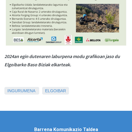
2024an egin dutenaren laburpena modu grafikoan jaso du
Elgoibarko Baso Biziak elkarteak.
INGURUMENA
ELGOIBAR
Barrena Komunikazio Taldea