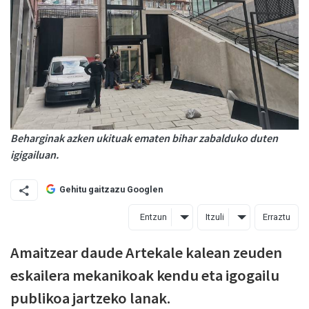
Beharginak azken ukituak ematen bihar zabalduko duten
igigailuan.
Gehitu gaitzazu Googlen
Entzun
Itzuli
Erraztu
Amaitzear daude Artekale kalean zeuden
eskailera mekanikoak kendu eta igogailu
publikoa jartzeko lanak.