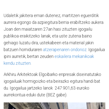
Udaletik jakitera eman dutenez, martitzen eguerditik
aurrera egongo da azpiegitura berria erabiltzeko aukera.
Joan den maiatzaren 27an hasi zituzten igogailu
publikoa eraikitzeko lanak, eta uste zutena baino
gehiago luzatu dira, ustekabeen eta material jakin
batzuen horniduraren
atzerapenaren ondorioz
. Igogailua
ipini aurretik, bertan zeuden
eskailera mekanikoak
kendu zituzten
.
Arkhiru Arkitektoak Elgoibarko enpresak diseinatutako
igogailuak hormigoizko eta beirazko egitura handi bat
du. Igogailua jartzeko lanok 247.901,63 euroko
aurrekontua eduki dute (BEZ gabe).