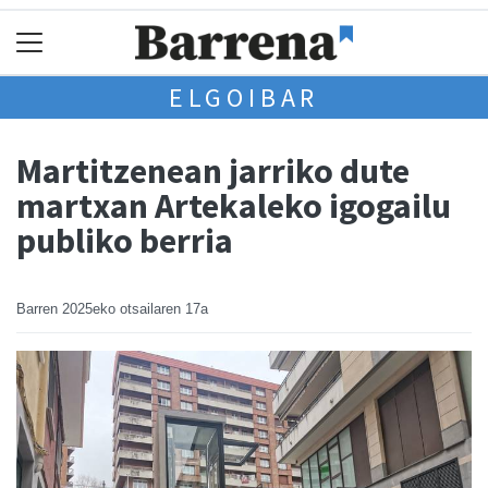
ELGOIBAR
Martitzenean jarriko dute
martxan Artekaleko igogailu
publiko berria
Barren
2025eko otsailaren 17a