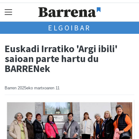
ELGOIBAR
Euskadi Irratiko 'Argi ibili'
saioan parte hartu du
BARRENek
Barren
2025eko martxoaren 11