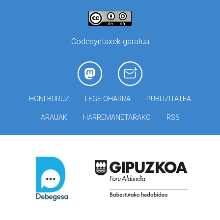
Codesyntaxek garatua
HONI BURUZ
LEGE OHARRA
PUBLIZITATEA
ARAUAK
HARREMANETARAKO
RSS