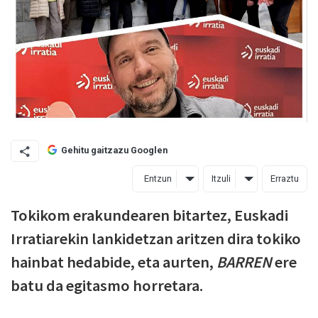
Gehitu gaitzazu Googlen
Entzun
Itzuli
Erraztu
Tokikom erakundearen bitartez, Euskadi
Irratiarekin lankidetzan aritzen dira tokiko
hainbat hedabide, eta aurten,
BARREN
ere
batu da egitasmo horretara.