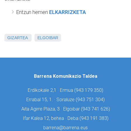
Entzun hemen
ELKARRIZKETA
GIZARTEA
ELGOIBAR
Barrena Komunikazio Taldea
Erdikokale 2,1 · Ermua (
943 179 350)
Errabal 15, 1. · Soraluze (
943 751 304)
Aita Agirre Plaza, 3 · Elgoibar (
943 741 626)
Ifar Kalea 12, behea · Deba (
943 191 383)
barrena@barrena.eus