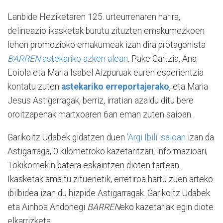
Lanbide Heziketaren 125. urteurrenaren harira,
delineazio ikasketak burutu zituzten emakumezkoen
lehen promozioko emakumeak izan dira protagonista
BARREN
astekariko azken alean
. Pake Gartzia, Ana
Loiola eta Maria Isabel Aizpuruak euren esperientzia
kontatu zuten
astekariko erreportajerako
, eta Maria
Jesus Astigarragak, berriz, irratian azaldu ditu bere
oroitzapenak martxoaren 6an eman zuten saioan.
Garikoitz Udabek gidatzen duen
'Argi Ibili' saioan
izan da
Astigarraga, 0 kilometroko kazetaritzari, informazioari,
Tokikomekin batera eskaintzen dioten tartean.
Ikasketak amaitu zituenetik, erretiroa hartu zuen arteko
ibilbidea izan du hizpide Astigarragak. Garikoitz Udabek
eta Ainhoa Andonegi
BARREN
eko kazetariak egin diote
elkarrizketa.