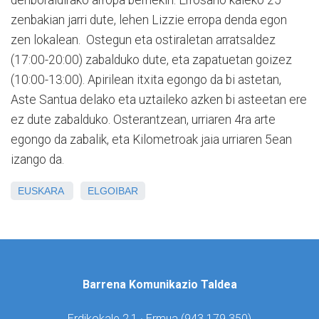
denboraldirako arropa berriekin. Errosario kaleko 25
zenbakian jarri dute, lehen Lizzie erropa denda egon
zen lokalean. Ostegun eta ostiraletan arratsaldez
(17:00-20:00) zabalduko dute, eta zapatuetan goizez
(10:00-13:00). Apirilean itxita egongo da bi astetan,
Aste Santua delako eta uztaileko azken bi asteetan ere
ez dute zabalduko. Osterantzean, urriaren 4ra arte
egongo da zabalik, eta Kilometroak jaia urriaren 5ean
izango da.
EUSKARA
ELGOIBAR
Barrena Komunikazio Taldea
Erdikokale 2,1 · Ermua (
943 179 350)