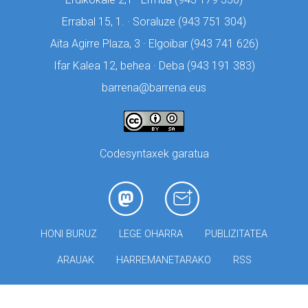
Errabal 15, 1. · Soraluze (
943 751 304)
Aita Agirre Plaza, 3 · Elgoibar (
943 741 626)
Ifar Kalea 12, behea · Deba (
943 191 383)
barrena@barrena.eus
Codesyntaxek garatua
HONI BURUZ
LEGE OHARRA
PUBLIZITATEA
ARAUAK
HARREMANETARAKO
RSS