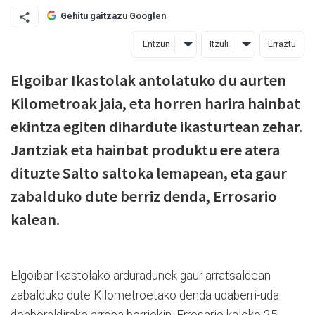
Gehitu gaitzazu Googlen
Entzun
Itzuli
Erraztu
Elgoibar Ikastolak antolatuko du aurten
Kilometroak jaia, eta horren harira hainbat
ekintza egiten dihardute ikasturtean zehar.
Jantziak eta hainbat produktu ere atera
dituzte Salto saltoka lemapean, eta gaur
zabalduko dute berriz denda, Errosario
kalean.
Elgoibar Ikastolako arduradunek gaur arratsaldean
zabalduko dute Kilometroetako denda udaberri-uda