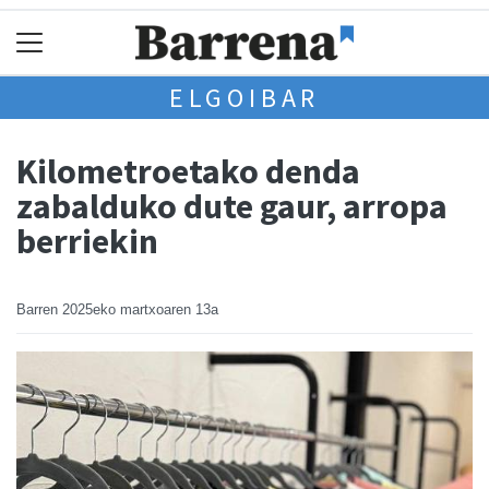
ELGOIBAR
Kilometroetako denda
zabalduko dute gaur, arropa
berriekin
Barren
2025eko martxoaren 13a