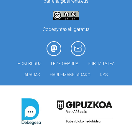
barrena@barrena.eus
Codesyntaxek garatua
HONI BURUZ
LEGE OHARRA
PUBLIZITATEA
ARAUAK
HARREMANETARAKO
RSS