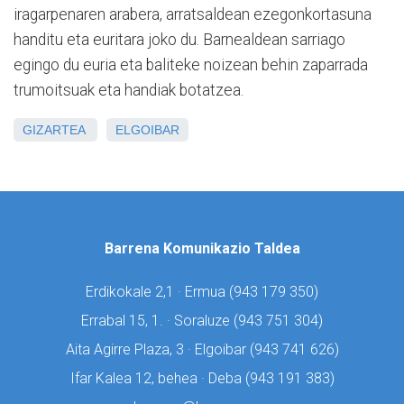
iragarpenaren arabera, arratsaldean ezegonkortasuna
handitu eta euritara joko du. Barnealdean sarriago
egingo du euria eta baliteke noizean behin zaparrada
trumoitsuak eta handiak botatzea.
GIZARTEA
ELGOIBAR
Barrena Komunikazio Taldea
Erdikokale 2,1 · Ermua (
943 179 350)
Errabal 15, 1. · Soraluze (
943 751 304)
Aita Agirre Plaza, 3 · Elgoibar (
943 741 626)
Ifar Kalea 12, behea · Deba (
943 191 383)