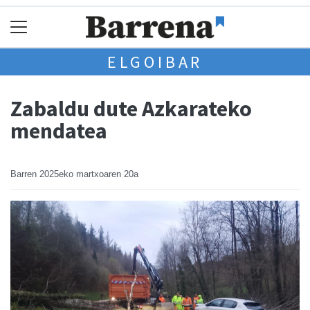
ELGOIBAR
Zabaldu dute Azkarateko
mendatea
Barren
2025eko martxoaren 20a