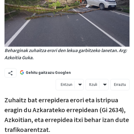
Beharginak zuhaitza erori den lekua garbitzeko lanetan. Arg:
Azkoitia Guka.
Gehitu gaitzazu Googlen
Entzun
Itzuli
Erraztu
Zuhaitz bat errepidera erori eta istripua
eragin du Azkarateko errepidean (Gi 2634),
Azkoitian, eta errepidea itxi behar izan dute
trafikoarentzat.