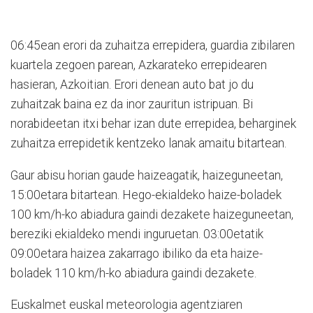
06:45ean erori da zuhaitza errepidera, guardia zibilaren
kuartela zegoen parean, Azkarateko errepidearen
hasieran, Azkoitian. Erori denean auto bat jo du
zuhaitzak baina ez da inor zauritun istripuan. Bi
norabideetan itxi behar izan dute errepidea, beharginek
zuhaitza errepidetik kentzeko lanak amaitu bitartean.
Gaur abisu horian gaude haizeagatik, haizeguneetan,
15:00etara bitartean. Hego-ekialdeko haize-boladek
100 km/h-ko abiadura gaindi dezakete haizeguneetan,
bereziki ekialdeko mendi inguruetan. 03:00etatik
09:00etara haizea zakarrago ibiliko da eta haize-
boladek 110 km/h-ko abiadura gaindi dezakete.
Euskalmet euskal meteorologia agentziaren