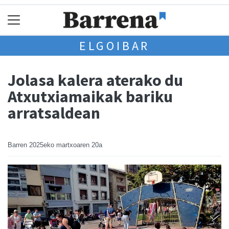
ELGOIBAR
Jolasa kalera aterako du
Atxutxiamaikak bariku
arratsaldean
Barren
2025eko martxoaren 20a