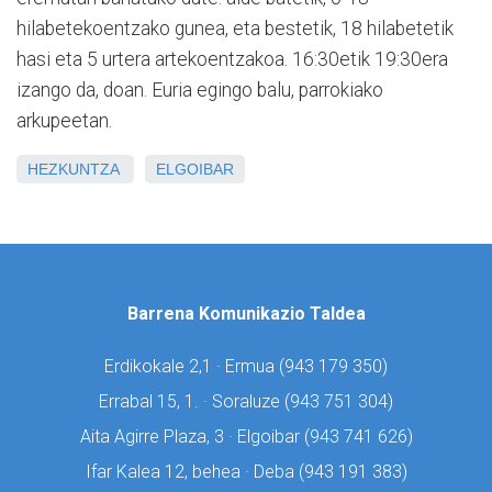
hilabetekoentzako gunea, eta bestetik, 18 hilabetetik
hasi eta 5 urtera artekoentzakoa. 16:30etik 19:30era
izango da, doan. Euria egingo balu, parrokiako
arkupeetan.
HEZKUNTZA
ELGOIBAR
Barrena Komunikazio Taldea
Erdikokale 2,1 · Ermua (
943 179 350)
Errabal 15, 1. · Soraluze (
943 751 304)
Aita Agirre Plaza, 3 · Elgoibar (
943 741 626)
Ifar Kalea 12, behea · Deba (
943 191 383)