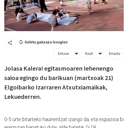
Gehitu gaitzazu Googlen
Entzun
Itzuli
Erraztu
Jolasa Kalera! egitasmoaren lehenengo
saioa egingo du barikuan (martxoak 21)
Elgoibarko Izarraren Atxutxiamaikak,
Lekuederren.
0-5 urte bitarteko haurrentzat izango da, eta espazioa bi
eremutan banatuko dute: alde batetik, 0-18