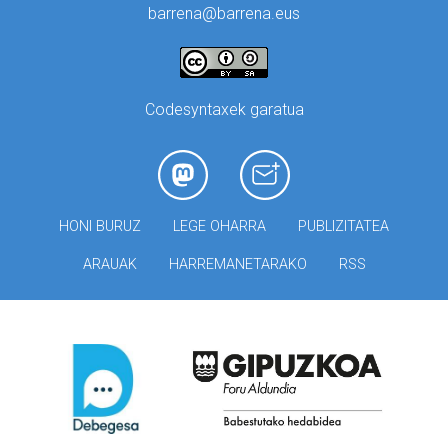
barrena@barrena.eus
Codesyntaxek garatua
HONI BURUZ
LEGE OHARRA
PUBLIZITATEA
ARAUAK
HARREMANETARAKO
RSS