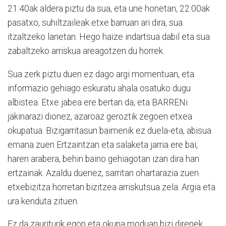
21:40ak aldera piztu da sua, eta une honetan, 22:00ak
pasatxo, suhiltzaileak etxe barruan ari dira, sua
itzaltzeko lanetan. Hego haize indartsua dabil eta sua
zabaltzeko arriskua areagotzen du horrek.
Sua zerk piztu duen ez dago argi momentuan, eta
informazio gehiago eskuratu ahala osatuko dugu
albistea. Etxe jabea ere bertan da, eta BARRENi
jakinarazi dionez, azaroaz geroztik zegoen etxea
okupatua. Bizigarritasun baimenik ez duela-eta, abisua
emana zuen Ertzaintzan eta salaketa jarria ere bai,
haren arabera, behin baino gehiagotan izan dira han
ertzainak. Azaldu duenez, sarritan ohartarazia zuen
etxebizitza horretan bizitzea arriskutsua zela. Argia eta
ura kenduta zituen.
Ez da zauriturik egon eta okupa moduan bizi direnek