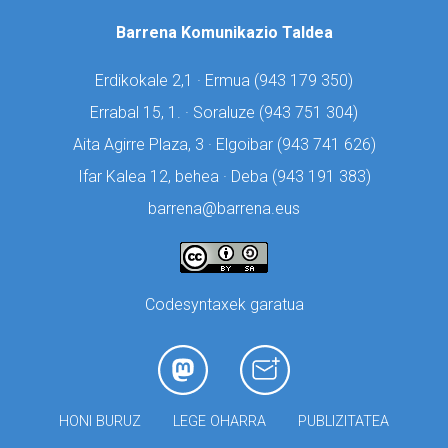
Barrena Komunikazio Taldea
Erdikokale 2,1 · Ermua (
943 179 350)
Errabal 15, 1. · Soraluze (
943 751 304)
Aita Agirre Plaza, 3 · Elgoibar (
943 741 626)
Ifar Kalea 12, behea · Deba (
943 191 383)
barrena@barrena.eus
Codesyntaxek garatua
HONI BURUZ
LEGE OHARRA
PUBLIZITATEA