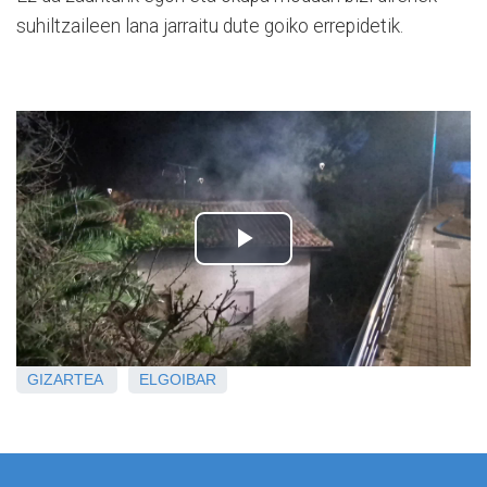
suhiltzaileen lana jarraitu dute goiko errepidetik.
GIZARTEA
ELGOIBAR