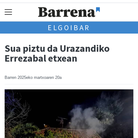
ELGOIBAR
Sua piztu da Urazandiko
Errezabal etxean
Barren
2025eko martxoaren 20a