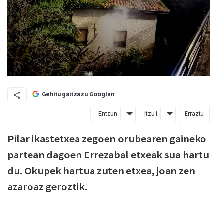
Gehitu gaitzazu Googlen
Entzun
Itzuli
Erraztu
Pilar ikastetxea zegoen orubearen gaineko
partean dagoen Errezabal etxeak sua hartu
du. Okupek hartua zuten etxea, joan zen
azaroaz geroztik.