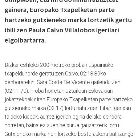
gainera, Europako Txapelketan parte
hartzeko gutxieneko marka lortzetik gertu
ibili zen Paula Calvo Villalobos igerilari
elgoibartarra.
Bizkar estiloko 200 metroko proban Espainiako
txapeldunorde geratu zen Calvo, 02:18.89ko
denborarekin. Sara Costa De Vicente gailendu zen
(02:11.70). Proba horretan uztailean Eslovakian
jokatzekoak diren Europako Txapelketan parte hartzeko
gutxieneko marka (02:17) lortu nahi zuen Eibar Igerixan
taldeko kideak, aurrez igerian egina delako denbora
horretan, baina ez zuen helburua gauzatzerik lortu.
Gutxieneko marka hori lortzeko beste aukera bat izango