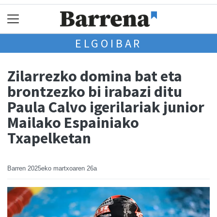
ELGOIBAR
Zilarrezko domina bat eta
brontzezko bi irabazi ditu
Paula Calvo igerilariak junior
Mailako Espainiako
Txapelketan
Barren
2025eko martxoaren 26a