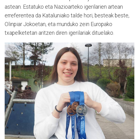
astean. Estatuko eta Nazioarteko igerilarien artean
erreferentea da Kataluniako talde hori, besteak beste,
Olinpiar Jokoetan, eta munduko zein Europako
txapelketetan aritzen diren igerilariak dituelako.