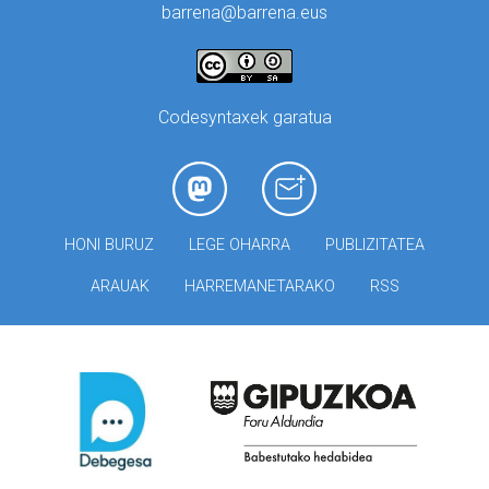
barrena@barrena.eus
Codesyntaxek garatua
HONI BURUZ
LEGE OHARRA
PUBLIZITATEA
ARAUAK
HARREMANETARAKO
RSS