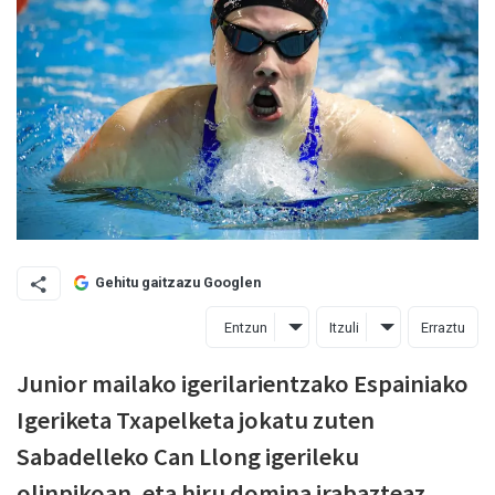
Gehitu gaitzazu Googlen
Entzun
Itzuli
Erraztu
Junior mailako igerilarientzako Espainiako
Igeriketa Txapelketa jokatu zuten
Sabadelleko Can Llong igerileku
olinpikoan, eta hiru domina irabazteaz