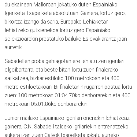
du ekainean Mallorcan jokatuko duten Espainiako
Igeriketa Txapelketa absolutuan. Gainera, lortuz gero,
bikoitza izango da saria, Europako Lehiaketan
lehiatzeko gutxienekoa lortuz gero Espainiako
selekzioarekin prestatuko bailuke Eslovakiarantz joan
aurretik.
Sabadellen proba gehiagotan ere lehiatu zen igerilari
elgoibartarra, eta beste bitan lortu zuen finalerako
sailkatzea, bizkar estiloko 100 metrokoan eta 400
metro estiloetakoan. Bi finaletan hirugarren postua lortu
zuen: 100 metrokoan 01:04.70ko denborarekin eta 400
metrokoan 05.01.86ko denborarekin.
Junior mailako Espainiako igerilari onenekin lehiatzeaz
gainera, C.N. Sabadell taldeko igrilariekin entrenatzeko
aukera izan zuen Calvok txapelketa jokatu aurreko