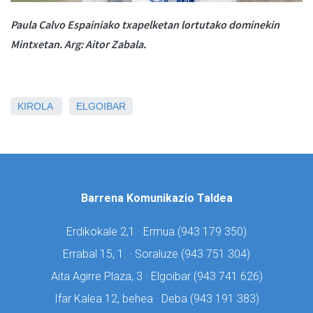
Paula Calvo Espainiako txapelketan lortutako dominekin
Mintxetan. Arg: Aitor Zabala.
KIROLA
ELGOIBAR
Barrena Komunikazio Taldea
Erdikokale 2,1 · Ermua (
943 179 350)
Errabal 15, 1. · Soraluze (
943 751 304)
Aita Agirre Plaza, 3 · Elgoibar (
943 741 626)
Ifar Kalea 12, behea · Deba (
943 191 383)