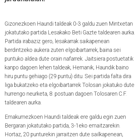
Gizonezkoen Haundi taldeak 0-3 galdu zuen Mintxetan
jokatutako partida Lesakako Beti Gazte taldearen aurka.
Partida irabaziz gero, lesakarrak saikapenean
berdintzeko aukera zuten elgoibartarrek, baina sei
puntuko aldea dute orain nafarrek. Jaitsiera postuetatik
kanpo dagoen lehen taldeak, Hernanik, Haundik baino
hiru puntu gehiago (29 puntu) ditu. Sei partida falta dira
liga bukatzeko eta elgoibartarrek Tolosan jokatuko dute
hurrengo neurketa, 8. postuan dagoen Tolosaren C.F.
taldearen aurka.
Emakumezkoen Haundi taldeak ere galdu egin zuen
Bergaran jokatutako partida, 3-1eko emaitzarekin.
Hortaz, 20 punturekin jarraitzen dute sailkapenean,