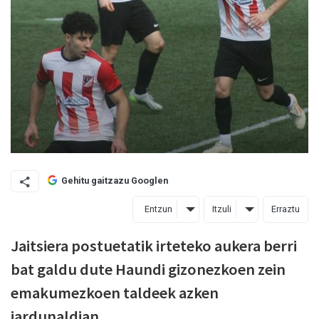
Gehitu gaitzazu Googlen
Entzun
Itzuli
Erraztu
Jaitsiera postuetatik irteteko aukera berri
bat galdu dute Haundi gizonezkoen zein
emakumezkoen taldeek azken
jardunaldian.