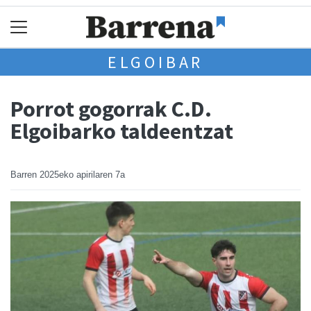
ELGOIBAR
Porrot gogorrak C.D.
Elgoibarko taldeentzat
Barren
2025eko apirilaren 7a