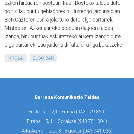
azken hirugarren postuan. Irauli Bosteko taldea dute
goitik, lau puntu gehiagorekin. Hurrengo jardunaldian
Beti Gazteren aurka jokatuko dute elgoibartarrek,
Mintxetan. Azkenaurreko postuan dagoen taldea
izanda, hiru puntuak eskuratzeko aukera izango dute
elgoibartarrek. Lau jardunaldi falta dira liga bukatzeko.
KIROLA
ELGOIBAR
Barrena Komunikazio Taldea
Erdikokale 2,1 · Ermua (
943 179 350)
Errabal 15, 1. · Soraluze (
943 751 304)
Aita Agirre Plaza, 3 · Elgoibar (
943 741 626)