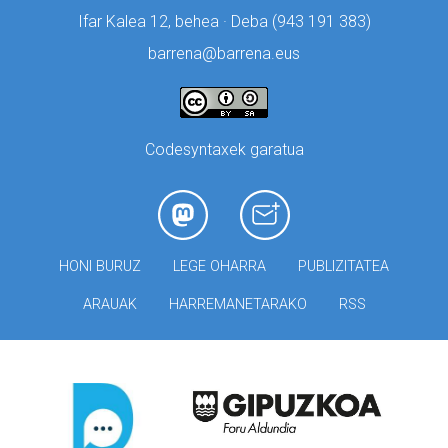
Ifar Kalea 12, behea · Deba (
943 191 383)
barrena@barrena.eus
Codesyntaxek garatua
HONI BURUZ
LEGE OHARRA
PUBLIZITATEA
ARAUAK
HARREMANETARAKO
RSS