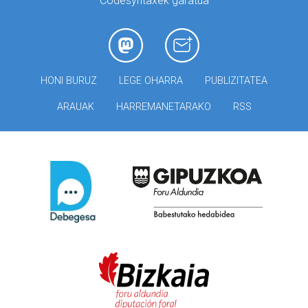
Codesyntaxek garatua
HONI BURUZ
LEGE OHARRA
PUBLIZITATEA
ARAUAK
HARREMANETARAKO
RSS