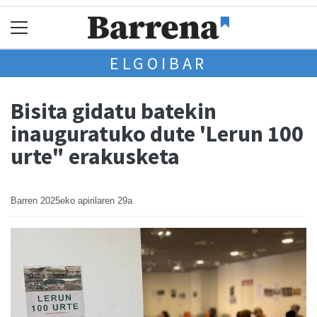
ELGOIBAR
Bisita gidatu batekin
inauguratuko dute 'Lerun 100
urte" erakusketa
Barren
2025eko apirilaren 29a