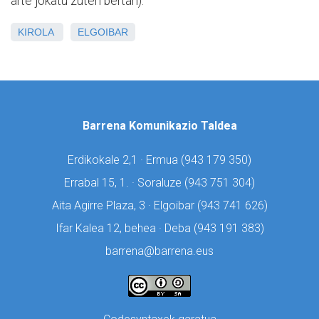
arte jokatu zuten bertan).
KIROLA
ELGOIBAR
Barrena Komunikazio Taldea
Erdikokale 2,1 · Ermua (
943 179 350)
Errabal 15, 1. · Soraluze (
943 751 304)
Aita Agirre Plaza, 3 · Elgoibar (
943 741 626)
Ifar Kalea 12, behea · Deba (
943 191 383)
barrena@barrena.eus