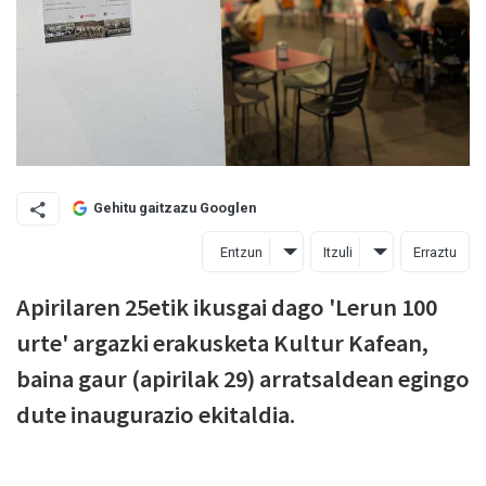
Gehitu gaitzazu Googlen
Entzun
Itzuli
Erraztu
Apirilaren 25etik ikusgai dago 'Lerun 100
urte' argazki erakusketa Kultur Kafean,
baina gaur (apirilak 29) arratsaldean egingo
dute inaugurazio ekitaldia.