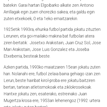
batekin. Garai hartan Elgoibarko alkate zen Antonio
Arrillagak egin zuen ohorezko sakea, eta galdu egin
zuten etxekoek, 0 eta 1eko emaitzarekin.
1925etik 1993ra, ehunka futbol partida jokatu zituzten
Lerunen, eta goi-mailako makina bat futbolari atera
ziren bertatik: Josetxo Arakistain, Juan Cruz Sol, Jose
Mari Arakistain, Jose Luis Gonzalez eta Joseba
Etxeberria, besteak beste.
Azken partida, 1993ko maiatzaren 15ean jokatu zuten
han. Nolanahi ere, futbol zelaia baina gehiago izan zen
Lerun, beste hainbat kirol-proba ere jokatu baitziren
bertan, tartean atletismokoak eta ziklokrosekoak.
Hantxe jokatu zen, esaterako, estreinako Juan
Mugertza krosa ere, 1953an lehenengoz (1992. urtera