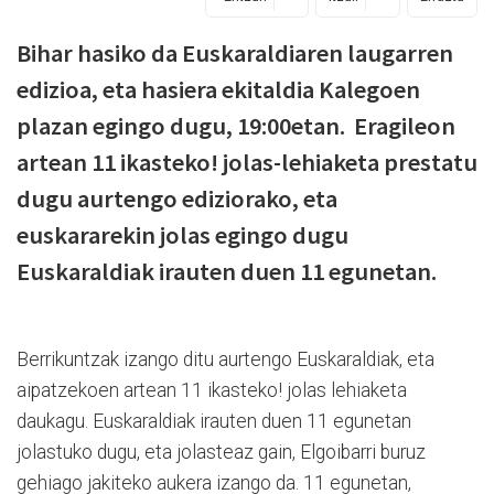
Bihar hasiko da Euskaraldiaren laugarren
edizioa, eta hasiera ekitaldia Kalegoen
plazan egingo dugu, 19:00etan. Eragileon
artean 11 ikasteko! jolas-lehiaketa prestatu
dugu aurtengo ediziorako, eta
euskararekin jolas egingo dugu
Euskaraldiak irauten duen 11 egunetan.
Berrikuntzak izango ditu aurtengo Euskaraldiak, eta
aipatzekoen artean 11 ikasteko! jolas lehiaketa
daukagu. Euskaraldiak irauten duen 11 egunetan
jolastuko dugu, eta jolasteaz gain, Elgoibarri buruz
gehiago jakiteko aukera izango da. 11 egunetan,