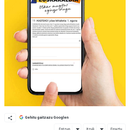
Gehitu gaitzazu Googlen
Entzun
Itzuli
Erraztu