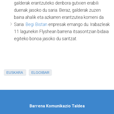
galderak erantzuteko denbora gutxien erabili
duenak jasoko du saria. Beraz, galderak zuzen
baina ahalik eta azkarren erantzutea komeni da.
Saria:
Begi Bistan
enpresak emango du. Irabazleak
11 lagunekin Flyshean barrena itsasontzian bidaia
egiteko bonoa jasoko du saritzat.
EUSKARA
ELGOIBAR
Barrena Komunikazio Taldea