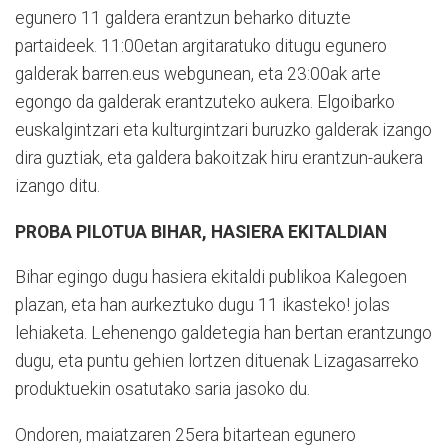
egunero 11 galdera erantzun beharko dituzte
partaideek. 11:00etan argitaratuko ditugu egunero
galderak barren.eus webgunean, eta 23:00ak arte
egongo da galderak erantzuteko aukera. Elgoibarko
euskalgintzari eta kulturgintzari buruzko galderak izango
dira guztiak, eta galdera bakoitzak hiru erantzun-aukera
izango ditu.
PROBA PILOTUA BIHAR, HASIERA EKITALDIAN
Bihar egingo dugu hasiera ekitaldi publikoa Kalegoen
plazan, eta han aurkeztuko dugu 11 ikasteko! jolas
lehiaketa. Lehenengo galdetegia han bertan erantzungo
dugu, eta puntu gehien lortzen dituenak Lizagasarreko
produktuekin osatutako saria jasoko du.
Ondoren, maiatzaren 25era bitartean egunero