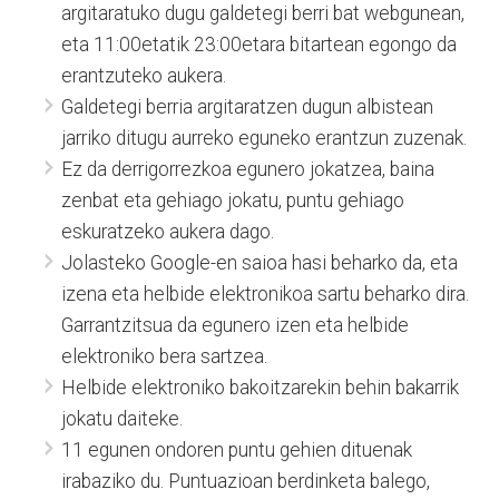
argitaratuko dugu galdetegi berri bat webgunean,
eta 11:00etatik 23:00etara bitartean egongo da
erantzuteko aukera.
Galdetegi berria argitaratzen dugun albistean
jarriko ditugu aurreko eguneko erantzun zuzenak.
Ez da derrigorrezkoa egunero jokatzea, baina
zenbat eta gehiago jokatu, puntu gehiago
eskuratzeko aukera dago.
Jolasteko Google-en saioa hasi beharko da, eta
izena eta helbide elektronikoa sartu beharko dira.
Garrantzitsua da egunero izen eta helbide
elektroniko bera sartzea.
Helbide elektroniko bakoitzarekin behin bakarrik
jokatu daiteke.
11 egunen ondoren puntu gehien dituenak
irabaziko du. Puntuazioan berdinketa balego,