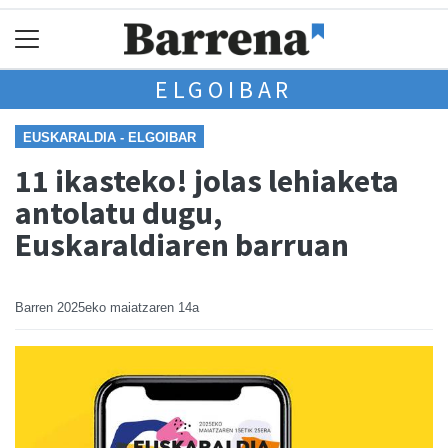
ELGOIBAR
EUSKARALDIA - ELGOIBAR
11 ikasteko! jolas lehiaketa
antolatu dugu,
Euskaraldiaren barruan
Barren
2025eko maiatzaren 14a