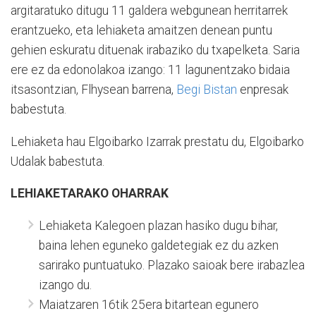
argitaratuko ditugu 11 galdera webgunean herritarrek
erantzueko, eta lehiaketa amaitzen denean puntu
gehien eskuratu dituenak irabaziko du txapelketa. Saria
ere ez da edonolakoa izango: 11 lagunentzako bidaia
itsasontzian, Flhysean barrena,
Begi Bistan
enpresak
babestuta.
Lehiaketa hau Elgoibarko Izarrak prestatu du, Elgoibarko
Udalak babestuta.
LEHIAKETARAKO OHARRAK
Lehiaketa Kalegoen plazan hasiko dugu bihar,
baina lehen eguneko galdetegiak ez du azken
sarirako puntuatuko. Plazako saioak bere irabazlea
izango du.
Maiatzaren 16tik 25era bitartean egunero