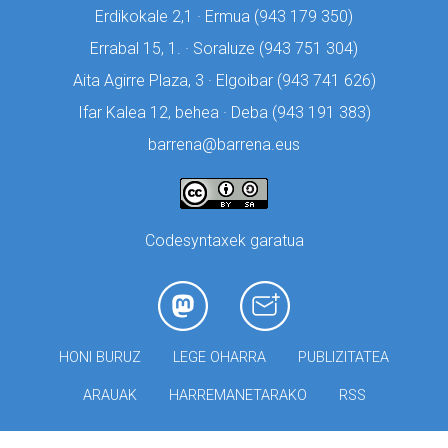
Erdikokale 2,1 · Ermua (
943 179 350)
Errabal 15, 1. · Soraluze (
943 751 304)
Aita Agirre Plaza, 3 · Elgoibar (
943 741 626)
Ifar Kalea 12, behea · Deba (
943 191 383)
barrena@barrena.eus
Codesyntaxek garatua
HONI BURUZ
LEGE OHARRA
PUBLIZITATEA
ARAUAK
HARREMANETARAKO
RSS