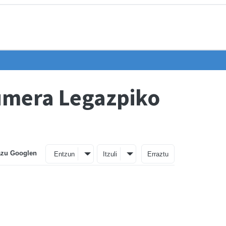
iumera Legazpiko
azu Googlen
Entzun
Itzuli
Erraztu