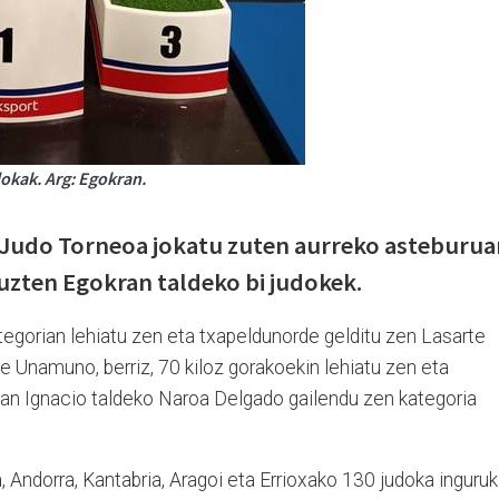
okak. Arg: Egokran.
o Judo Torneoa jokatu zuten aurreko asteburua
tuzten Egokran taldeko bi judokek.
tegorian lehiatu zen eta txapeldunorde gelditu zen Lasarte
ne Unamuno, berriz, 70 kiloz gorakoekin lehiatu zen eta
 San Ignacio taldeko Naroa Delgado gailendu zen kategoria
, Andorra, Kantabria, Aragoi eta Errioxako 130 judoka inguruk