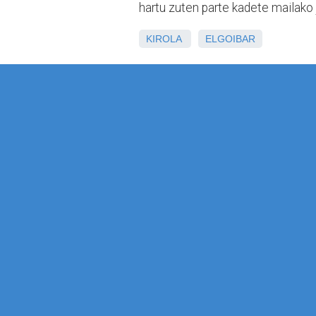
hartu zuten parte kadete mailako
KIROLA
ELGOIBAR