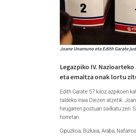
Joane Unamuno eta Edith Garate jud
Legazpiko IV. Nazioartek
eta emaitza onak lortu zi
Edith Garate 57 kiloz azpikoen ka
taldeko Iraia Diezen atzetik. Joa
hirugarren postuan sailkatu zen.
horretan.
Gipuzkoa, Bizkaia, Araba, Nafarroa