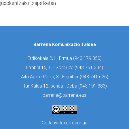
 judokentzako txapelketan.
Barrena Komunikazio Taldea
Erdikokale 2,1 · Ermua (
943 179 350)
Errabal 15, 1. · Soraluze (
943 751 304)
Aita Agirre Plaza, 3 · Elgoibar (
943 741 626)
Ifar Kalea 12, behea · Deba (
943 191 383)
barrena@barrena.eus
Codesyntaxek garatua