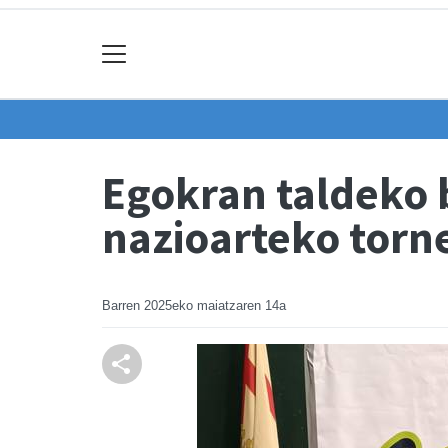
Egokran taldeko 
nazioarteko torn
Barren
2025eko maiatzaren 14a