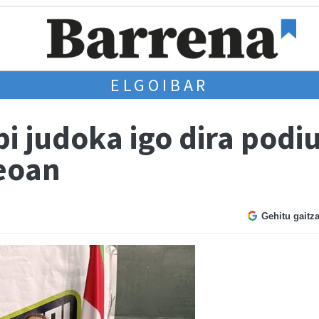
ELGOIBAR
bi judoka igo dira pod
eoan
Gehitu gaitz