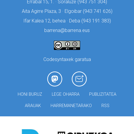
Errabal 15, 1. · Soraluze (
943 751 304)
Aita Agirre Plaza, 3 · Elgoibar (
943 741 626)
Ifar Kalea 12, behea · Deba (
943 191 383)
barrena@barrena.eus
Codesyntaxek garatua
HONI BURUZ
LEGE OHARRA
PUBLIZITATEA
ARAUAK
HARREMANETARAKO
RSS