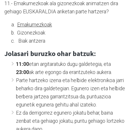
11.- Emakumezkoak ala gizonezkoak animatzen dira
gehiago EUSKARALDIA ariketan parte hartzera?
Emakumezkoak
Gizonezkoak
Biak antzera
Jolasari buruzko ohar batzuk
:
11:00
etan argitaratuko dugu galdetegia, eta
23:00
ak arte egongo da erantzuteko aukera.
Parte hartzeko izena eta helbide elektronikoa jarri
beharko dira galdetegian. Egunero izen eta helbide
berbera jartzea garrantzitsua da, puntuazioa
egunetik egunera gehitu ahal izateko.
Ez da derrigorrez egunero jokatu behar, baina
zenbat eta gehiago jokatu, puntu gehiago lortzeko
aukera dago.