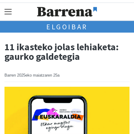
ELGOIBAR
11 ikasteko jolas lehiaketa:
gaurko galdetegia
Barren
2025eko maiatzaren 25a