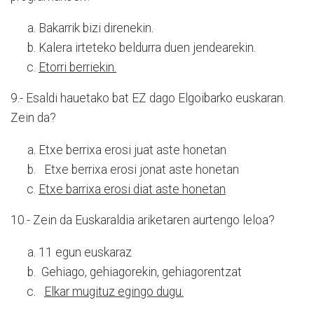
Bakarrik bizi direnekin.
Kalera irteteko beldurra duen jendearekin.
Etorri berriekin.
9.- Esaldi hauetako bat EZ dago Elgoibarko euskaran.
Zein da?
Etxe berrixa erosi juat aste honetan
Etxe berrixa erosi jonat aste honetan
Etxe barrixa erosi diat aste honetan
10.- Zein da Euskaraldia ariketaren aurtengo leloa?
11 egun euskaraz
Gehiago, gehiagorekin, gehiagorentzat
Elkar mugituz egingo dugu.