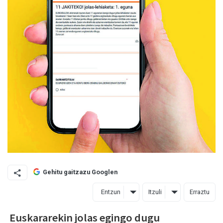
Gehitu gaitzazu Googlen
Entzun
Itzuli
Erraztu
Euskararekin jolas egingo dugu