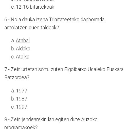
12-16 bitartekoak
6.- Nola dauka izena Trinitateetako danborrada
antolatzen duen taldeak?
Atabal
Aldaka
Atalka
7.- Zein urtetan sortu zuten Elgoibarko Udaleko Euskara
Batzordea?
1977
1987
1997
8.- Zein jendearekin lan egiten dute Auzoko
programakoek?