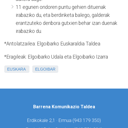
11 egunen ondoren puntu gehien dituenak
irabaziko du, eta berdinketa balego, galderak
erantzuteko denbora gutxien behar izan duenak
irabaziko du.
*Antolatzailea: Elgoibarko Euskaraldia Taldea
*Eragileak: Elgoibarko Udala eta Elgoibarko Izarra
EUSKARA
ELGOIBAR
Barrena Komunikazio Taldea
Erdikokale 2,1 · Ermua (
943 179 350)