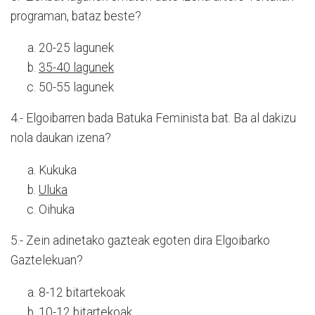
programan, bataz beste?
20-25 lagunek
35-40 lagunek
50-55 lagunek
4.- Elgoibarren bada Batuka Feminista bat. Ba al dakizu
nola daukan izena?
Kukuka
Uluka
Oihuka
5.- Zein adinetako gazteak egoten dira Elgoibarko
Gaztelekuan?
8-12 bitartekoak
10-12 bitartekoak