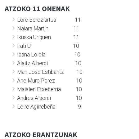
ATZOKO 11 ONENAK
Lore Bereziartua 11
Naiara Martin 11
Ikuska Uriguen 11
Irati U 10
Ibana Loiola 10
Alaitz Alberdi 10
Mari Jose Estibaritz 10
Ane Muro Perez 10
Maialen Etxeberria 10
Andres Alberdi 10
Leire Agirrebeña 9
ATZOKO ERANTZUNAK