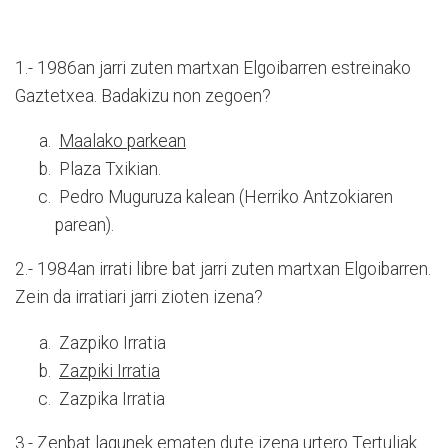
1.- 1986an jarri zuten martxan Elgoibarren estreinako
Gaztetxea. Badakizu non zegoen?
Maalako parkean
Plaza Txikian.
Pedro Muguruza kalean (Herriko Antzokiaren
parean).
2.- 1984an irrati libre bat jarri zuten martxan Elgoibarren.
Zein da irratiari jarri zioten izena?
Zazpiko Irratia
Zazpiki Irratia
Zazpika Irratia
3.- Zenbat lagunek ematen dute izena urtero Tertuliak