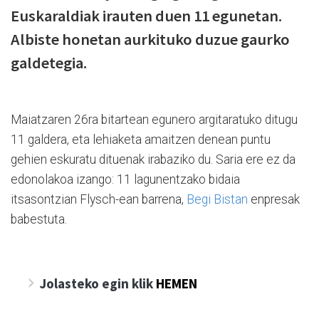
Euskaraldiak irauten duen 11 egunetan.
Albiste honetan aurkituko duzue gaurko
galdetegia.
Maiatzaren 26ra bitartean egunero argitaratuko ditugu
11 galdera, eta lehiaketa amaitzen denean puntu
gehien eskuratu dituenak irabaziko du. Saria ere ez da
edonolakoa izango: 11 lagunentzako bidaia
itsasontzian Flysch-ean barrena,
Begi Bistan
enpresak
babestuta.
Jolasteko egin klik
HEMEN