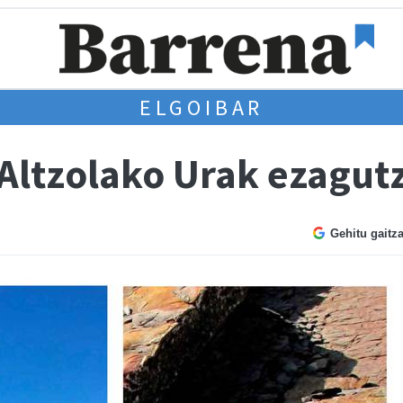
ELGOIBAR
 Altzolako Urak ezagut
Gehitu gaitz