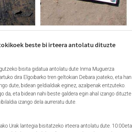
okikoek beste bi irteera antolatu dituzte
gutzeko bisita gidatua antolatu dute Inma Muguerza
rtuko dira Elgoibarko tren geltokian Debara joateko, eta han
ingo dute, bidean geldialdiak eginez, azalpenak entzuteko.
go da, eta bidean nahi beste galdera egin ahal izango dituzte
ibilaldia izango dela aurreratu dute.
ako Urak lantegia bisitatzeko irteera antolatu dute. 10:00et