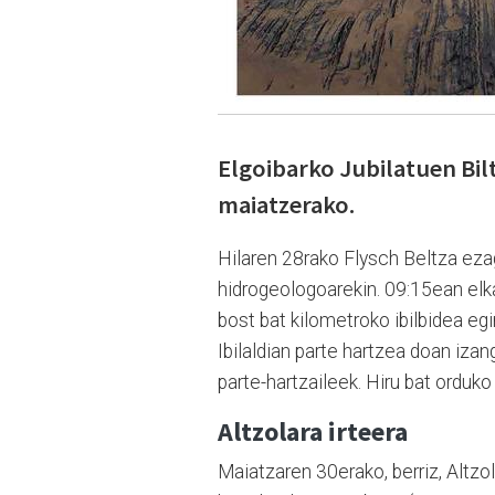
Elgoibarko Jubilatuen Bilt
maiatzerako.
Hilaren 28rako Flysch Beltza eza
hidrogeologoarekin. 09:15ean elka
bost bat kilometroko ibilbidea eg
Ibilaldian parte hartzea doan izan
parte-hartzaileek. Hiru bat orduko 
Altzolara irteera
Maiatzaren 30erako, berriz, Altzol