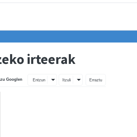
zeko irteerak
azu Googlen
Entzun
Itzuli
Erraztu