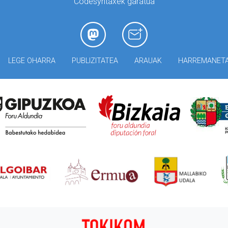
Codesyntaxek garatua
LEGE OHARRA
PUBLIZITATEA
ARAUAK
HARREMANET