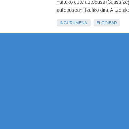
hartuko dute autobusa (Guass ze
autobusean itzuliko dira. Altzola
INGURUMENA
ELGOIBAR