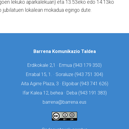
goen lekuko aparkalekuan) eta 13:53eko edo 14:13ko
ko jubilatuen lokalean mokadua egingo dute.
Barrena Komunikazio Taldea
Erdikokale 2,1 · Ermua (
943 179 350)
Errabal 15, 1. · Soraluze (
943 751 304)
Aita Agirre Plaza, 3 · Elgoibar (
943 741 626)
Ifar Kalea 12, behea · Deba (
943 191 383)
barrena@barrena.eus