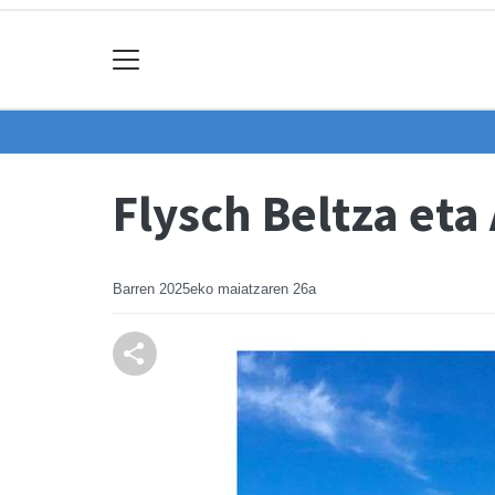
Flysch Beltza eta
Barren
2025eko maiatzaren 26a