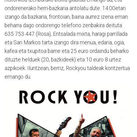
ondorenerako herri-bazkaria antolatu dute. 14:00etan
izango da bazkaria, frontoian, baina aurrez izena eman
beharra dago ondorengo telefono zenbakira deituta:
635 753 447 (Rosa), Entsalada mixta, haragi parrillada
eta San Markos tarta izango dira menua, edaria, ogia,
kafea eta txupitoa barne eta 25 euro ordaindu beharko
dituzte helduek (20, bazkideek) eta 10 euro 8 urtez
azpikoek. Iluntzean, berriz, Rockyou taldeak kontzertua
emango du.