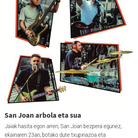
San Joan arbola eta sua
Jaiak hasita egon arren, San Joan bezpera egunez,
ekainaren 23an, botako dute txupinazoa eta