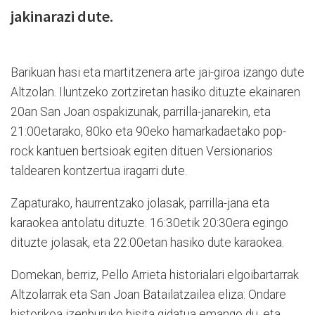
jakinarazi dute.
Barikuan hasi eta martitzenera arte jai-giroa izango dute
Altzolan. Iluntzeko zortziretan hasiko dituzte ekainaren
20an San Joan ospakizunak, parrilla-janarekin, eta
21:00etarako, 80ko eta 90eko hamarkadaetako pop-
rock kantuen bertsioak egiten dituen Versionarios
taldearen kontzertua iragarri dute.
Zapaturako, haurrentzako jolasak, parrilla-jana eta
karaokea antolatu dituzte. 16:30etik 20:30era egingo
dituzte jolasak, eta 22:00etan hasiko dute karaokea.
Domekan, berriz, Pello Arrieta historialari elgoibartarrak
Altzolarrak eta San Joan Batailatzailea eliza: Ondare
historikoa izenburuko bisita gidatua emango du, eta