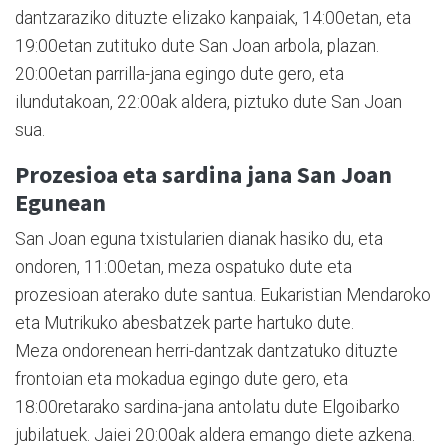
dantzaraziko dituzte elizako kanpaiak, 14:00etan, eta
19:00etan zutituko dute San Joan arbola, plazan.
20:00etan parrilla-jana egingo dute gero, eta
ilundutakoan, 22:00ak aldera, piztuko dute San Joan
sua.
Prozesioa eta sardina jana San Joan
Egunean
San Joan eguna txistularien dianak hasiko du, eta
ondoren, 11:00etan, meza ospatuko dute eta
prozesioan aterako dute santua. Eukaristian Mendaroko
eta Mutrikuko abesbatzek parte hartuko dute.
Meza ondorenean herri-dantzak dantzatuko dituzte
frontoian eta mokadua egingo dute gero, eta
18:00retarako sardina-jana antolatu dute Elgoibarko
jubilatuek. Jaiei 20:00ak aldera emango diete azkena.