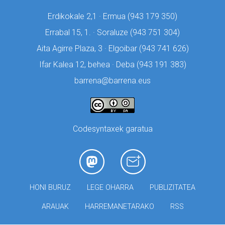
Erdikokale 2,1 · Ermua (
943 179 350)
Errabal 15, 1. · Soraluze (
943 751 304)
Aita Agirre Plaza, 3 · Elgoibar (
943 741 626)
Ifar Kalea 12, behea · Deba (
943 191 383)
barrena@barrena.eus
Codesyntaxek garatua
HONI BURUZ
LEGE OHARRA
PUBLIZITATEA
ARAUAK
HARREMANETARAKO
RSS