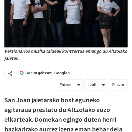
Versionarios musika taldeak kontzertua emango du Altzolako
jaietan.
Gehitu gaitzazu Googlen
Entzun
Itzuli
Erraztu
San Joan jaietarako bost eguneko
egitaraua prestatu du Altzolako auzo
elkarteak. Domekan egingo duten herri
bazkarirako aurrez izena eman behar dela