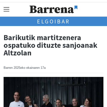
ELGOIBAR
Barikutik martitzenera
ospatuko dituzte sanjoanak
Altzolan
Barren
2025eko ekainaren 17a