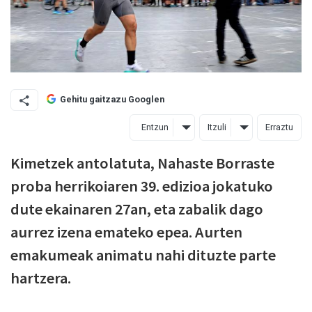
Gehitu gaitzazu Googlen
Entzun
Itzuli
Erraztu
Kimetzek antolatuta, Nahaste Borraste
proba herrikoiaren 39. edizioa jokatuko
dute ekainaren 27an, eta zabalik dago
aurrez izena emateko epea. Aurten
emakumeak animatu nahi dituzte parte
hartzera.