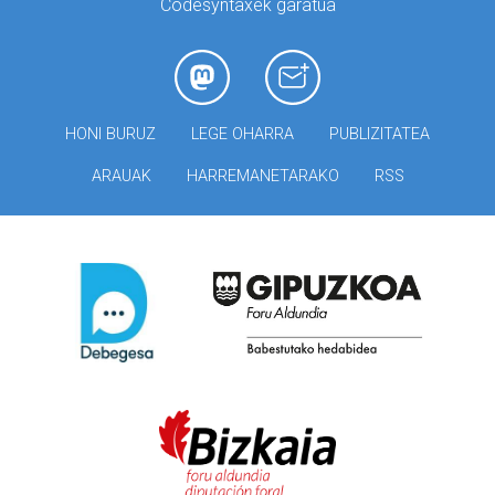
Codesyntaxek garatua
HONI BURUZ
LEGE OHARRA
PUBLIZITATEA
ARAUAK
HARREMANETARAKO
RSS