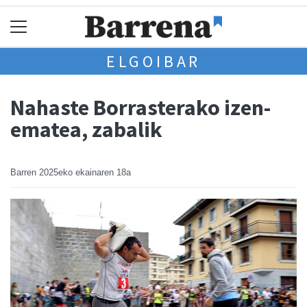
ELGOIBAR
Nahaste Borrasterako izen-
ematea, zabalik
Barren
2025eko ekainaren 18a