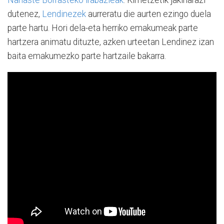
Nahaste Borrasteko irabazleak
. Kimetzetik jakinarazi
dutenez,
Lendinezek
aurreratu die aurten ezingo duela
parte hartu. Hori dela-eta herriko emakumeak parte
hartzera animatu dituzte, azken urteetan Lendinez izan
baita emakumezko parte hartzaile bakarra.