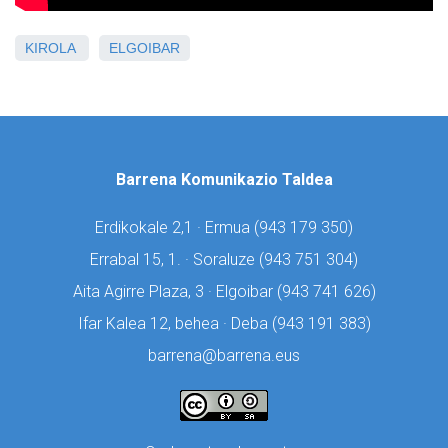
KIROLA
ELGOIBAR
Barrena Komunikazio Taldea
Erdikokale 2,1 · Ermua (
943 179 350)
Errabal 15, 1. · Soraluze (
943 751 304)
Aita Agirre Plaza, 3 · Elgoibar (
943 741 626)
Ifar Kalea 12, behea · Deba (
943 191 383)
barrena@barrena.eus