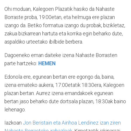
Ohi moduan, Kalegoen Plazatik hasiko da Nahaste
Borraste proba, 19:00etan, eta helmuga ere plazan
izango da. Betiko formatua izango du probak, bizikletaz,
zakua bizkarrean hartuta eta korrika egin beharko dute,
aspaldiko urteetako ibilbide berbera.
Dagoeneko eman daiteke izena Nahaste Borrasten
parte hartzeko:
HEMEN
Edonola ere, egunean bertan ere egongo da, baina,
izena emateko aukera, 17:00etatik 18:30era, Kalegoen
plazan bertan. Aurrez izena emandakoek egunean
bertan jaso beharko dute dortsala plazan, 18:30ak baino
lehenago.
Iazkoan
Jon Beristain eta Ainhoa Lendinez izan ziren