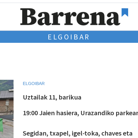
ELGOIBAR
ELGOIBAR
Uztailak 11, barikua
19:00 Jaien hasiera, Urazandiko parkea
Segidan, txapel, igel-toka, chaves eta