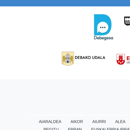
AIARALDEA
AIKOR
AIURRI
ALEA
BEGITU
ERRAN
EUSKALERRIA IRRA