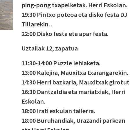
ping-pong txapelketak. Herri Eskolan.
19:30 Pintxo poteoa eta disko festa DJ
Tillarekin. .
22:00 Disko festa eta apar festa.
Uztailak 12, zapatua
11:30-14:00 Puzzle lehiaketa.
13:00 Kalejira, Mauxitxa txarangarekin.
14:30 Herri bazkaria, Mauxitxak girotut
16:30 Dantzaldia eta mariatxiak, Herri
Eskolan.
18:00 Irati eskulan tailerra.
18:00 Buruhandiak, Urazandi parkean
eta Herri Eskolan.