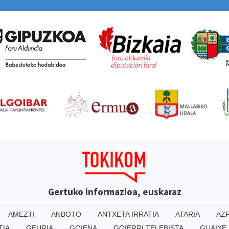
Gertuko informazioa, euskaraz
AMEZTI
ANBOTO
ANTXETA IRRATIA
ATARIA
AZP
TIA
GEURIA
GOIENA
GOIERRI TELEBISTA
GUAIXE