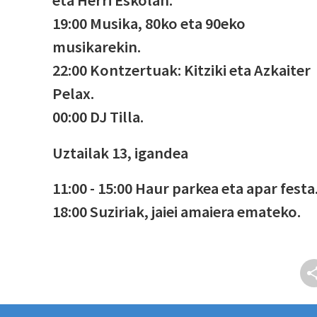
19:00 Musika, 80ko eta 90eko
musikarekin.
22:00 Kontzertuak: Kitziki eta Azkaiter
Pelax.
00:00 DJ Tilla.
Uztailak 13, igandea
11:00 - 15:00 Haur parkea eta apar festa
18:00 Suziriak, jaiei amaiera emateko.