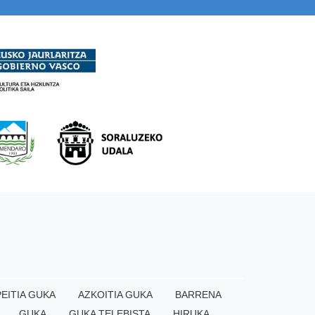
EITIA GUKA
AZKOITIA GUKA
BARRENA
GUKA
GUKA TELEBISTA
HIRUKA