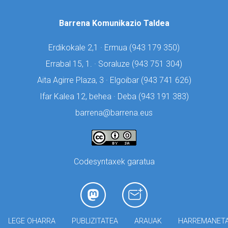
Barrena Komunikazio Taldea
Erdikokale 2,1 · Ermua (
943 179 350)
Errabal 15, 1. · Soraluze (
943 751 304)
Aita Agirre Plaza, 3 · Elgoibar (
943 741 626)
Ifar Kalea 12, behea · Deba (
943 191 383)
barrena@barrena.eus
Codesyntaxek garatua
LEGE OHARRA
PUBLIZITATEA
ARAUAK
HARREMANET