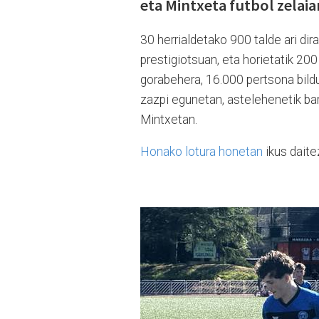
eta Mintxeta futbol zelaia
30 herrialdetako 900 talde ari dir
prestigiotsuan, eta horietatik 2
gorabehera, 16.000 pertsona bildu
zazpi egunetan, astelehenetik bar
Mintxetan.
Honako lotura honetan
ikus daite