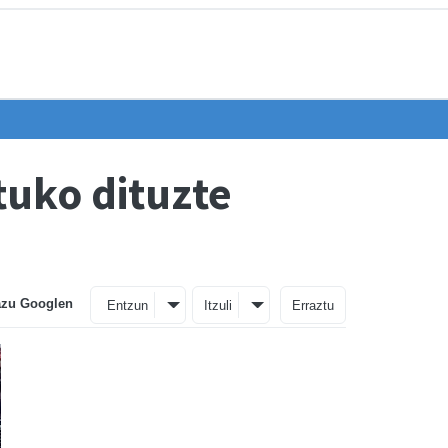
tuko dituzte
azu Googlen
Entzun
Itzuli
Erraztu