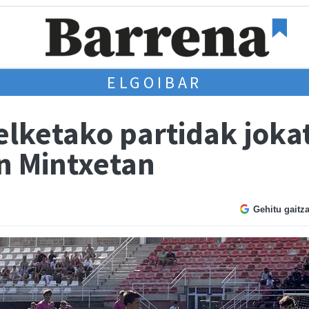
ELGOIBAR
elketako partidak joka
an Mintxetan
Gehitu gaitz