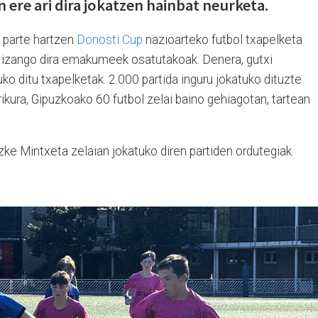
n ere ari dira jokatzen hainbat neurketa.
a parte hartzen
Donosti Cup
nazioarteko futbol txapelketa
00 izango dira emakumeek osatutakoak. Denera, gutxi
ko ditu txapelketak. 2.000 partida inguru jokatuko dituzte
ikura, Gipuzkoako 60 futbol zelai baino gehiagotan, tartean
zke Mintxeta zelaian jokatuko diren partiden ordutegiak.