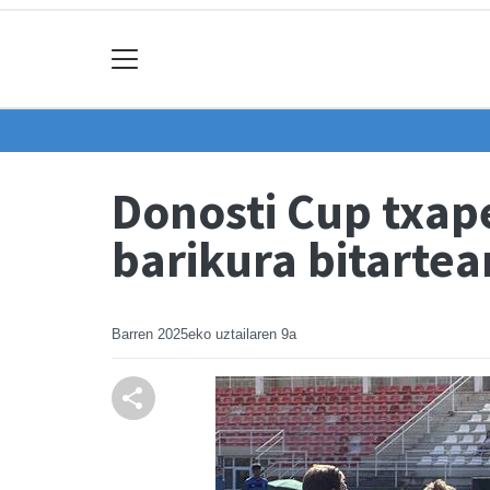
Donosti Cup txap
barikura bitarte
Barren
2025eko uztailaren 9a