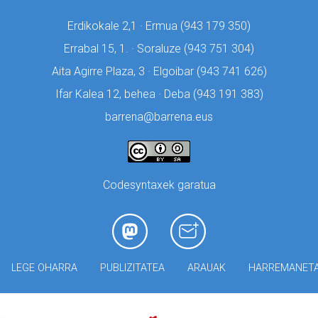
Erdikokale 2,1 · Ermua (
943 179 350)
Errabal 15, 1. · Soraluze (
943 751 304)
Aita Agirre Plaza, 3 · Elgoibar (
943 741 626)
Ifar Kalea 12, behea · Deba (
943 191 383)
barrena@barrena.eus
Codesyntaxek garatua
LEGE OHARRA
PUBLIZITATEA
ARAUAK
HARREMANET