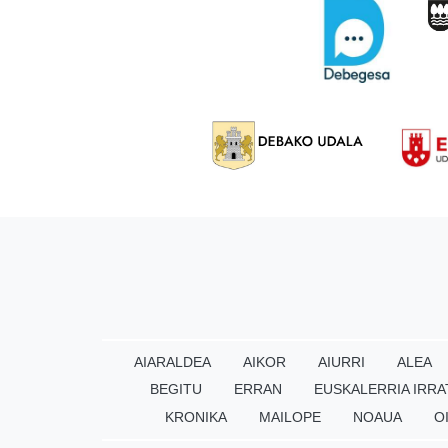
AIARALDEA
AIKOR
AIURRI
ALEA
BEGITU
ERRAN
EUSKALERRIA IRRA
KRONIKA
MAILOPE
NOAUA
O