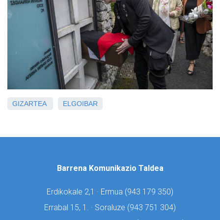
GIZARTEA
ELGOIBAR
Barrena Komunikazio Taldea
Erdikokale 2,1 · Ermua (
943 179 350)
Errabal 15, 1. · Soraluze (
943 751 304)