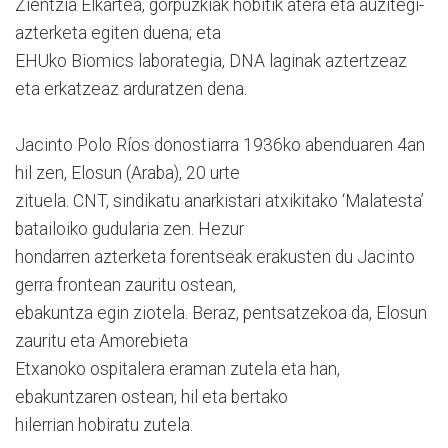
Zientzia Elkartea, gorpuzkiak hobitik atera eta auzitegi-
azterketa egiten duena; eta
EHUko Biomics laborategia, DNA laginak aztertzeaz
eta erkatzeaz arduratzen dena.
Jacinto Polo Ríos donostiarra 1936ko abenduaren 4an
hil zen, Elosun (Araba), 20 urte
zituela. CNT, sindikatu anarkistari atxikitako ‘Malatesta’
batailoiko gudularia zen. Hezur
hondarren azterketa forentseak erakusten du Jacinto
gerra frontean zauritu ostean,
ebakuntza egin ziotela. Beraz, pentsatzekoa da, Elosun
zauritu eta Amorebieta
Etxanoko ospitalera eraman zutela eta han,
ebakuntzaren ostean, hil eta bertako
hilerrian hobiratu zutela.