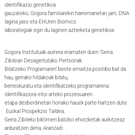
identifikazio genetikoa
gauzateko, Gogora familiarekin harremanetan jarri, DNA
lagina jaso eta EHUren Biomics
laborategiak egin du laginen azterketa genetikoa.
Gogora Institutuak aurrera eramaten duen ‘Gerra
Zibilean Desagertutako Pertsonak
Bilatzeko Programaren’ beste emaitza positibo bat da
hau, gerrako hildakoak bilatu,
berreskuratu eta identifikatzeko programarena.
Identifikaziora iritsi arteko prozesuaren
etapa desberdinetan honako hauek parte-hartzen dute:
Euskal Prospekzio Taldea,
Gerra Zibileko biktimen balizko ehorzketak aurkitzeaz
arduratzen dena; Aranzadi