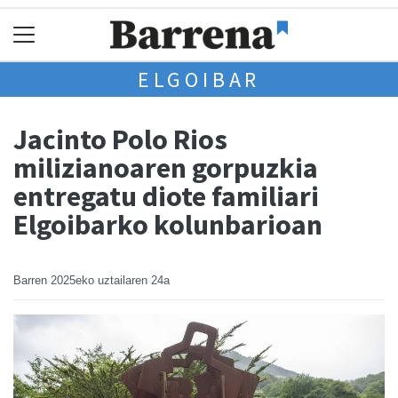
ELGOIBAR
Jacinto Polo Rios
milizianoaren gorpuzkia
entregatu diote familiari
Elgoibarko kolunbarioan
Barren
2025eko uztailaren 24a