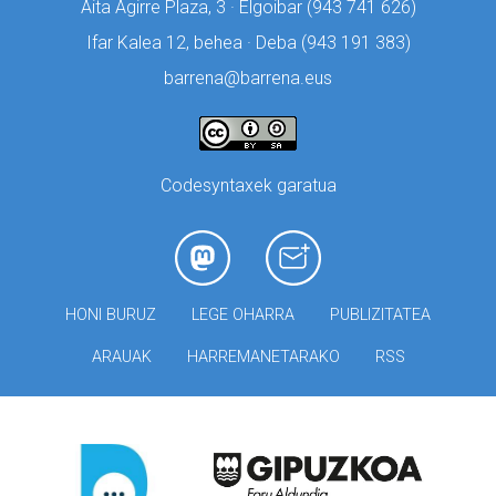
Aita Agirre Plaza, 3 · Elgoibar (
943 741 626)
Ifar Kalea 12, behea · Deba (
943 191 383)
barrena@barrena.eus
Codesyntaxek garatua
HONI BURUZ
LEGE OHARRA
PUBLIZITATEA
ARAUAK
HARREMANETARAKO
RSS