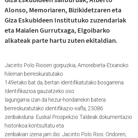
Alonso, Memoriaren, Bizikidetzaren eta
Giza Eskubideen Institutuko zuzendariak
eta Maialen Gurrutxaga, Elgoibarko
alkateak parte hartu zuten ekitaldian.
Jacinto Polo Riosen gorpuzkia, Amorebieta-Etxanoko
hilerrian berreskuratutako
149etako bat da, bertan identifikatutako bosgarrena.
Identifikazioa gauzatzeko oso
lagungarria izan da hezur-hondarrekin batera
berreskuratutako identifikazio-xafla, 23086
zenbakiduna. Euskal Prospekzio Taldeak dokumentazio
historikoa kontsultatu eta
zenbakiari izena jarri dio: Jacinto Polo Rios. Ondoren,