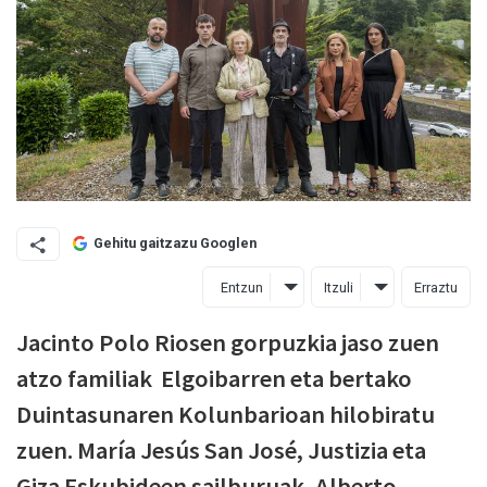
Gehitu gaitzazu Googlen
Entzun
Itzuli
Erraztu
Jacinto Polo Riosen gorpuzkia jaso zuen
atzo familiak Elgoibarren eta bertako
Duintasunaren Kolunbarioan hilobiratu
zuen. María Jesús San José, Justizia eta
Giza Eskubideen sailburuak, Alberto