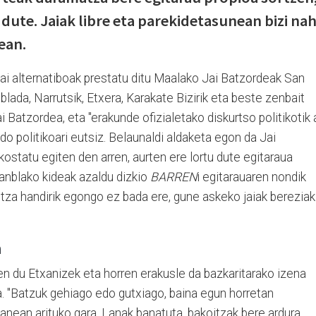
 dute. Jaiak libre eta parekidetasunean bizi nah
ean.
 jai alternatiboak prestatu ditu Maalako Jai Batzordeak San
lada, Narrutsik, Etxera, Karakate Bizirik eta beste zenbait
Batzordea, eta "erakunde ofizialetako diskurtso politikotik 
ldo politikoari eutsiz. Belaunaldi aldaketa egon da Jai
ostatu egiten den arren, aurten ere lortu dute egitaraua
anblako kideak azaldu dizkio
BARREN
i egitarauaren nondik
tza handirik egongo ez bada ere, gune askeko jaiak bereziak
a
 du Etxanizek eta horren erakusle da bazkaritarako izena
 "Batzuk gehiago edo gutxiago, baina egun horretan
 lanean arituko gara. Lanak banatuta, bakoitzak bere ardura