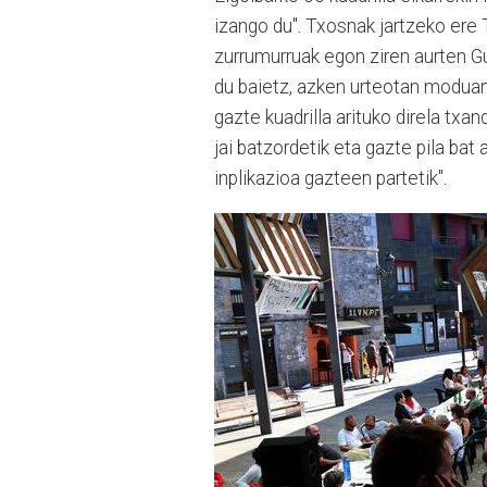
izango du". Txosnak jartzeko ere
zurrumurruak egon ziren aurten Gu
du baietz, azken urteotan moduan 
gazte kuadrilla arituko direla tx
jai batzordetik eta gazte pila bat 
inplikazioa gazteen partetik".