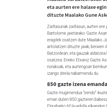
eta aurten ere halaxe egin
dituzte Maalako Gune Ask
Zailtasunak zailtasun, aurten ere
Bartolome jaietarako. Gazte Asanb
eragilek osatzen dute Maalako Jai 
antolatzen dituzte jaiak, beraien i
Batzordean, eta gauzak aldatzea k
osatzea. Eneko Etxaniz Gazte As
norakoak, eta aurtengoan berrikun
izango direla nabarmendu du.
850 gazte izena emand
Gazte mugimendua "sendo" ikusten
eman duten 850 gazteren babesa.
Elgoibarko 60 kuadrilla elkarrekin