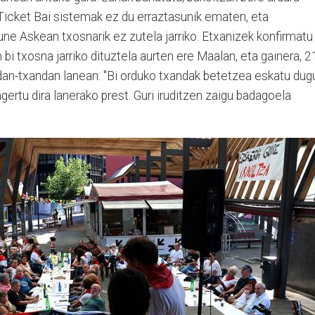
 Ticket Bai sistemak ez du erraztasunik ematen, eta
ne Askean txosnarik ez zutela jarriko. Etxanizek konfirmatu
bi txosna jarriko dituztela aurten ere Maalan, eta gainera, 2
andan-txandan lanean: "Bi orduko txandak betetzea eskatu dug
agertu dira lanerako prest. Guri iruditzen zaigu badagoela