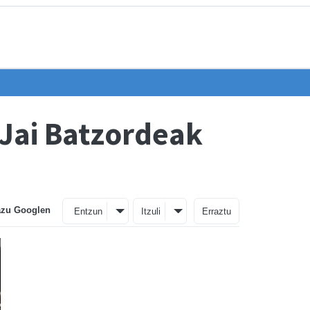
 Jai Batzordeak
azu Googlen
Entzun
Itzuli
Erraztu