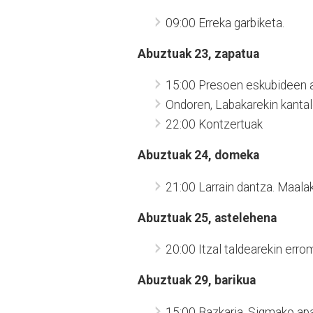
09:00 Erreka garbiketa.
Abuztuak 23, zapatua
15:00 Presoen eskubideen al
Ondoren, Labakarekin kantal
22:00 Kontzertuak
Abuztuak 24, domeka
21:00 Larrain dantza. Maala
Abuztuak 25, astelehena
20:00 Itzal taldearekin errom
Abuztuak 29, barikua
15:00 Bazkaria, Sigmako apa