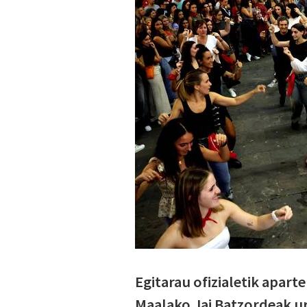
Egitarau ofizialetik apart
Maalako Jai Batzordeak ur