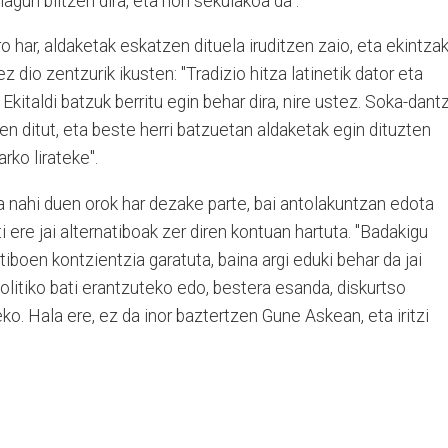
agun biltzen dira, eta hori sekulakoa da".
o har, aldaketak eskatzen dituela iruditzen zaio, eta ekintza
 dio zentzurik ikusten: "Tradizio hitza latinetik dator eta
kitaldi batzuk berritu egin behar dira, nire ustez. Soka-dant
en ditut, eta beste herri batzuetan aldaketak egin dituzten
rko lirateke".
a nahi duen orok har dezake parte, bai antolakuntzan edota
ere jai alternatiboak zer diren kontuan hartuta. "Badakigu
tiboen kontzientzia garatuta, baina argi eduki behar da jai
olitiko bati erantzuteko edo, bestera esanda, diskurtso
teko. Hala ere, ez da inor baztertzen Gune Askean, eta iritzi