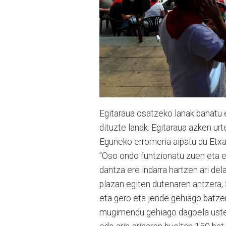
Egitaraua osatzeko lanak banatu e
dituzte lanak. Egitaraua azken u
Eguneko erromeria aipatu du Etxani
"Oso ondo funtzionatu zuen eta er
dantza ere indarra hartzen ari del
plazan egiten dutenaren antzera,
eta gero eta jende gehiago batzen
mugimendu gehiago dagoela uste 