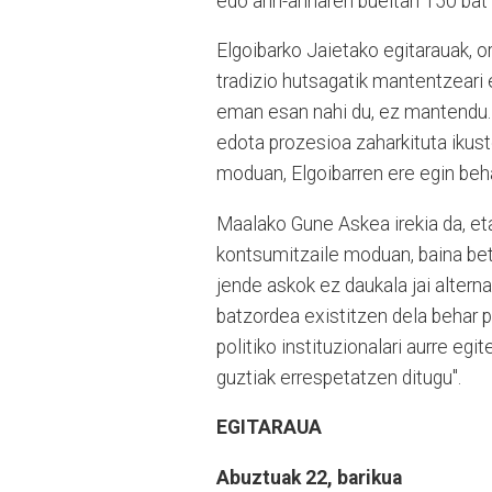
edo arin-arinaren bueltan 150 bat l
Elgoibarko Jaietako egitarauak, or
tradizio hutsagatik mantentzeari ez
eman esan nahi du, ez mantendu. E
edota prozesioa zaharkituta ikust
moduan, Elgoibarren ere egin beha
Maalako Gune Askea irekia da, et
kontsumitzaile moduan, baina beti 
jende askok ez daukala jai alterna
batzordea existitzen dela behar p
politiko instituzionalari aurre egi
guztiak errespetatzen ditugu".
EGITARAUA
Abuztuak 22, barikua