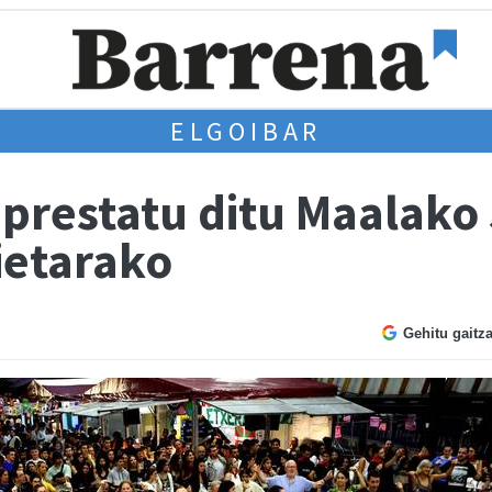
ELGOIBAR
 prestatu ditu Maalako
ietarako
Gehitu gaitz