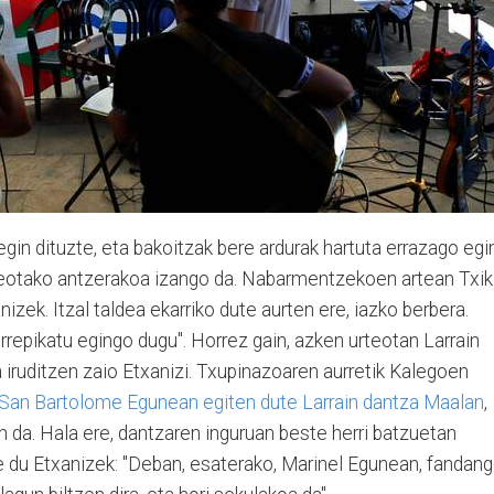
gin dituzte, eta bakoitzak bere ardurak hartuta errazago egi
rteotako antzerakoa izango da. Nabarmentzekoen artean Txik
zek. Itzal taldea ekarriko dute aurten ere, iazko berbera.
repikatu egingo dugu". Horrez gain, azken urteotan Larrain
a iruditzen zaio Etxanizi. Txupinazoaren aurretik Kalegoen
San Bartolome Egunean egiten dute Larrain dantza Maalan
,
 da. Hala ere, dantzaren inguruan beste herri batzuetan
du Etxanizek: "Deban, esaterako, Marinel Egunean, fandan