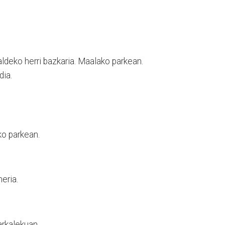
deko herri bazkaria. Maalako parkean.
dia.
ko parkean.
eria.
rkalekuan.