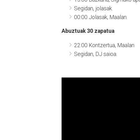
Segidan, jolasak.
00:00 Jolasak, Maalan.
Abuztuak 30 zapatua
22:00 Kontzertua, Maalan
Segidan, DJ saioa.