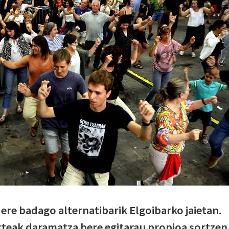
e ere badago alternatibarik Elgoibarko jaietan.
teak daramatza bere egitarau propioa sortzen