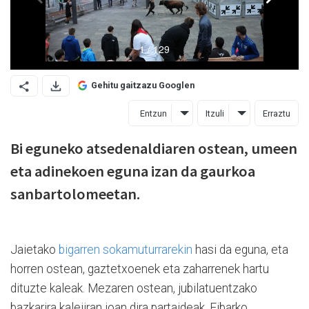
Gehitu gaitzazu Googlen
Entzun
Itzuli
Erraztu
Bi eguneko atsedenaldiaren ostean, umeen
eta adinekoen eguna izan da gaurkoa
sanbartolomeetan.
Jaietako
bigarren sokamuturrarekin
hasi da eguna, eta
horren ostean, gaztetxoenek eta zaharrenek hartu
dituzte kaleak. Mezaren ostean, jubilatuentzako
bazkarira kalejiran joan dira partaideak, Eibarko