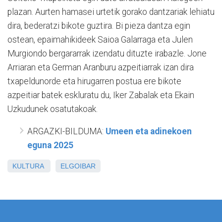
plazan. Aurten hamasei urtetik gorako dantzariak lehiatu
dira, bederatzi bikote guztira. Bi pieza dantza egin
ostean, epaimahikideek Saioa Galarraga eta Julen
Murgiondo bergararrak izendatu dituzte irabazle. Jone
Arriaran eta German Aranburu azpeitiarrak izan dira
txapeldunorde eta hirugarren postua ere bikote
azpeitiar batek eskluratu du, Iker Zabalak eta Ekain
Uzkudunek osatutakoak.
ARGAZKI-BILDUMA:
Umeen eta adinekoen
eguna 2025
KULTURA
ELGOIBAR