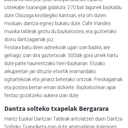
Ustekabe txarangak gidatuta. 270 bat lagunek bazkaldu
dute Olaizaga kiroldegiko kantxan, eta ohi duten
moduan, dantza eginez bukatu dute. Cafe Irlandes
musika taldeak girotu du bazkalostea, era guztietako
doinu dantzagarriak joz.
Festara batu diren adinekoak ugari izan badira, are
gehiago izan dira gaztetxoak. 300dik gora umek hartu
dute parte haurrentzako herri-bazkarian. Elizako
arkupeetan jan dituzte etxetik eramandako
ogitartekoak eta janariz betetako ontziak. Freskagarriak
eta postea bertan eman dizkiete. Bazkalostean apar
festaz gozatzeko aukera izan dute.
Dantza solteko txapelak Bergarara
Haritz Euskal Dantzari Taldeak antolatzen duen Dantza
Solteko Txapelketa egin dute arratsaldean Kalegoen