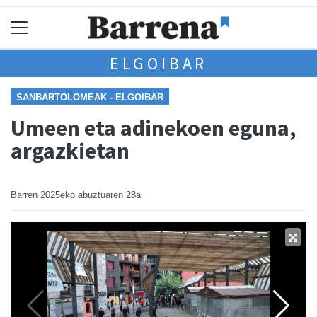
ELGOIBAR
SANBARTOLOMEAK - ELGOIBAR
Umeen eta adinekoen eguna,
argazkietan
Barren
2025eko abuztuaren 28a