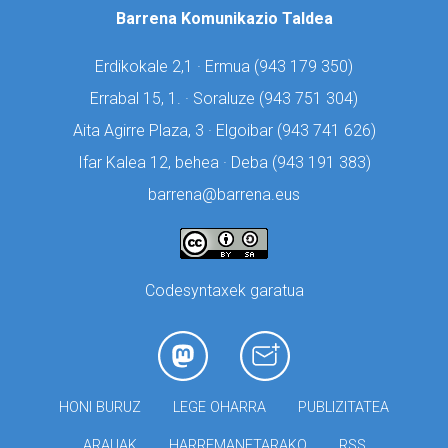
Barrena Komunikazio Taldea
Erdikokale 2,1 · Ermua (
943 179 350)
Errabal 15, 1. · Soraluze (
943 751 304)
Aita Agirre Plaza, 3 · Elgoibar (
943 741 626)
Ifar Kalea 12, behea · Deba (
943 191 383)
barrena@barrena.eus
Codesyntaxek garatua
HONI BURUZ
LEGE OHARRA
PUBLIZITATEA
ARAUAK
HARREMANETARAKO
RSS