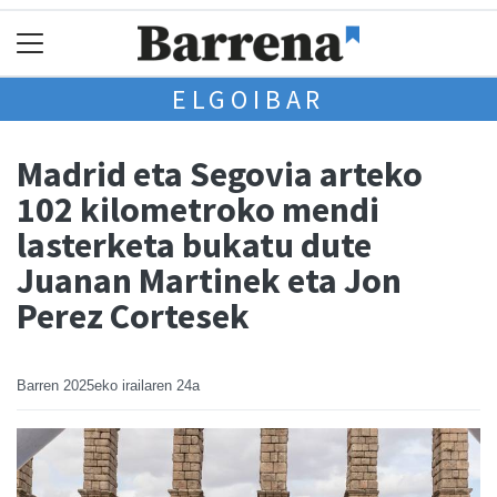
ELGOIBAR
Madrid eta Segovia arteko
102 kilometroko mendi
lasterketa bukatu dute
Juanan Martinek eta Jon
Perez Cortesek
Barren
2025eko irailaren 24a