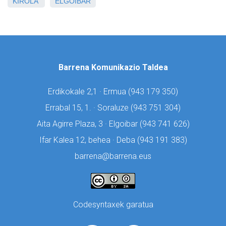
KIROLA
ELGOIBAR
Barrena Komunikazio Taldea
Erdikokale 2,1 · Ermua (
943 179 350)
Errabal 15, 1. · Soraluze (
943 751 304)
Aita Agirre Plaza, 3 · Elgoibar (
943 741 626)
Ifar Kalea 12, behea · Deba (
943 191 383)
barrena@barrena.eus
Codesyntaxek garatua