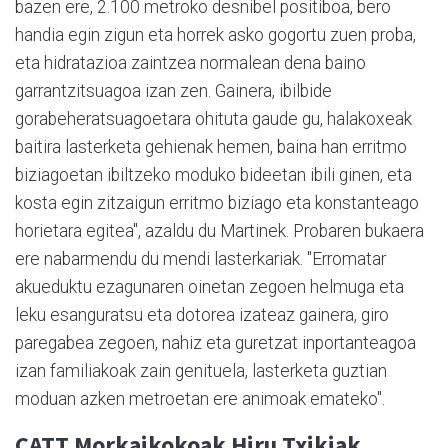
bazen ere, 2.100 metroko desnibel positiboa, bero
handia egin zigun eta horrek asko gogortu zuen proba,
eta hidratazioa zaintzea normalean dena baino
garrantzitsuagoa izan zen. Gainera, ibilbide
gorabeheratsuagoetara ohituta gaude gu, halakoxeak
baitira lasterketa gehienak hemen, baina han erritmo
biziagoetan ibiltzeko moduko bideetan ibili ginen, eta
kosta egin zitzaigun erritmo biziago eta konstanteago
horietara egitea", azaldu du Martinek. Probaren bukaera
ere nabarmendu du mendi lasterkariak. "Erromatar
akueduktu ezagunaren oinetan zegoen helmuga eta
leku esanguratsu eta dotorea izateaz gainera, giro
paregabea zegoen, nahiz eta guretzat inportanteagoa
izan familiakoak zain genituela, lasterketa guztian
moduan azken metroetan ere animoak emateko".
CATT Morkaikokoak Hiru Txikiak