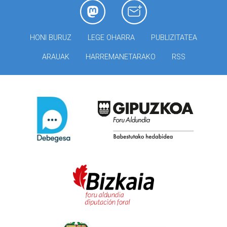
HONI BURUZ
LEGE OHARRA
PUBLIZITATEA
ARAUAK
HARREMANETARAKO
RSS