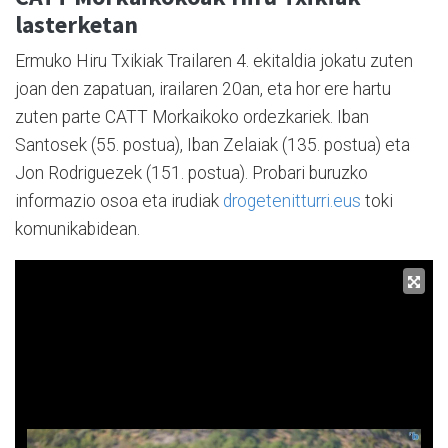
lasterketan
Ermuko Hiru Txikiak Trailaren 4. ekitaldia jokatu zuten
joan den zapatuan, irailaren 20an, eta hor ere hartu
zuten parte CATT Morkaikoko ordezkariek. Iban
Santosek (55. postua), Iban Zelaiak (135. postua) eta
Jon Rodriguezek (151. postua). Probari buruzko
informazio osoa eta irudiak
drogetenitturri.eus
toki
komunikabidean.