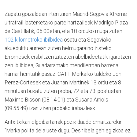
Zapatu goizaldean irten ziren Madrid-Segovia Xtreme
ultratrail lasterketako parte hartzaileak Madrilgo Plaza
de Castillatik, 05:00etan, eta 18 orduko muga zuten
102 kilometroko ibilbidea
osatu eta Segoviako
akueduktu aurrean zuten helmugaraino iristeko.
Erromesek erabiltzen zituzten abelbideetatik igarotzen
zen ibilbidea, Guadarramako mendilerroan barrena
hamar herritatik pasaz. CATT Morkaiko taldeko Jon
Perez-Cortesek eta Juanan Martinek 13 ordu eta 8
minutuan bukatu zuten proba, 72 eta 73. postuetan.
Maxime Bisson (08:14:01) eta Susana Arriols
(09:55:49) izan ziren probako irabazleak.
Antxitxikari elgoibartarrak pozik daude emaitzarekin.
"Marka polita dela uste dugu. Desnibela gehiegizkoa ez