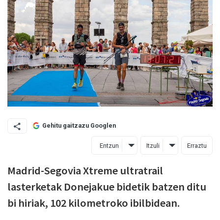
Gehitu gaitzazu Googlen
Entzun
Itzuli
Erraztu
Madrid-Segovia Xtreme ultratrail
lasterketak Donejakue bidetik batzen ditu
bi hiriak, 102 kilometroko ibilbidean.