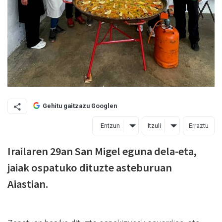
Gehitu gaitzazu Googlen
Entzun
Itzuli
Erraztu
Irailaren 29an San Migel eguna dela-eta,
jaiak ospatuko dituzte asteburuan
Aiastian.