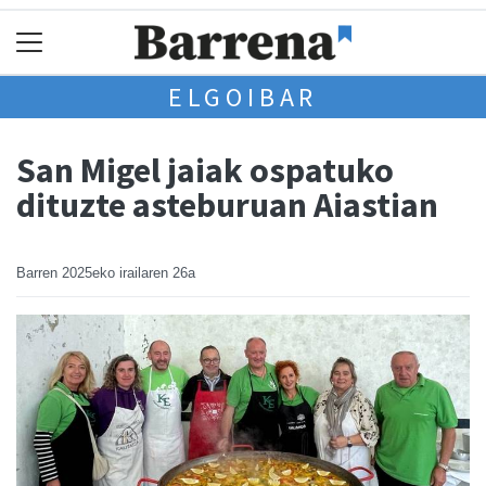
ELGOIBAR
San Migel jaiak ospatuko
dituzte asteburuan Aiastian
Barren
2025eko irailaren 26a