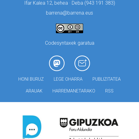
Ifar Kalea 12, behea · Deba (
943 191 383)
barrena@barrena.eus
Codesyntaxek garatua
HONI BURUZ
LEGE OHARRA
PUBLIZITATEA
ARAUAK
HARREMANETARAKO
RSS