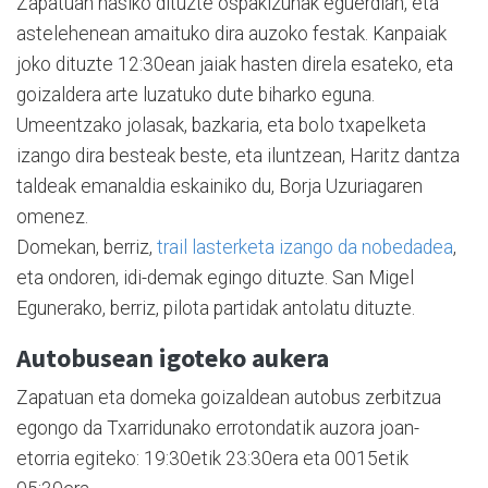
Zapatuan hasiko dituzte ospakizunak eguerdian, eta
astelehenean amaituko dira auzoko festak. Kanpaiak
joko dituzte 12:30ean jaiak hasten direla esateko, eta
goizaldera arte luzatuko dute biharko eguna.
Umeentzako jolasak, bazkaria, eta bolo txapelketa
izango dira besteak beste, eta iluntzean, Haritz dantza
taldeak emanaldia eskainiko du, Borja Uzuriagaren
omenez.
Domekan, berriz,
trail lasterketa izango da nobedadea
,
eta ondoren, idi-demak egingo dituzte. San Migel
Egunerako, berriz, pilota partidak antolatu dituzte.
Autobusean igoteko aukera
Zapatuan eta domeka goizaldean autobus zerbitzua
egongo da Txarridunako errotondatik auzora joan-
etorria egiteko: 19:30etik 23:30era eta 0015etik