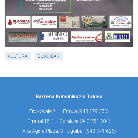
KULTURA
ELGOIBAR
Barrena Komunikazio Taldea
Erdikokale 2,1 · Ermua (
943 179 350)
Errabal 15, 1. · Soraluze (
943 751 304)
Aita Agirre Plaza, 3 · Elgoibar (
943 741 626)