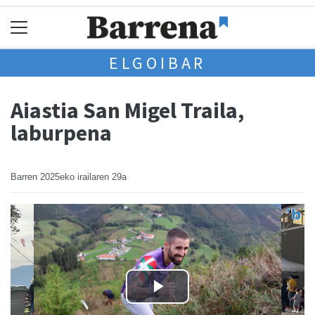
ELGOIBAR
Aiastia San Migel Traila,
laburpena
Barren
2025eko irailaren 29a