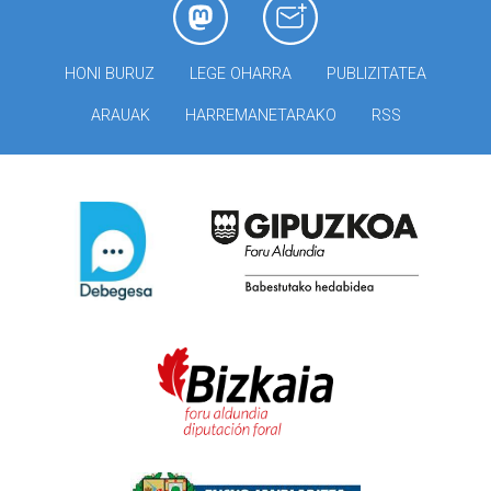
HONI BURUZ
LEGE OHARRA
PUBLIZITATEA
ARAUAK
HARREMANETARAKO
RSS