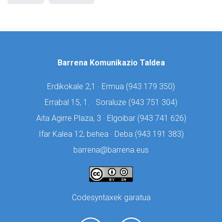
Barrena Komunikazio Taldea
Erdikokale 2,1 · Ermua (
943 179 350)
Errabal 15, 1. · Soraluze (
943 751 304)
Aita Agirre Plaza, 3 · Elgoibar (
943 741 626)
Ifar Kalea 12, behea · Deba (
943 191 383)
barrena@barrena.eus
Codesyntaxek garatua