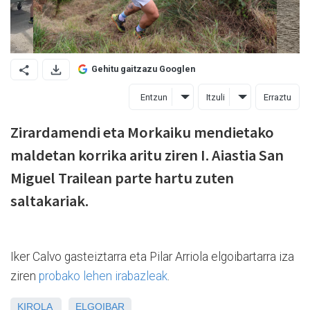
Gehitu gaitzazu Googlen
Entzun
Itzuli
Erraztu
Zirardamendi eta Morkaiku mendietako
maldetan korrika aritu ziren I. Aiastia San
Miguel Trailean parte hartu zuten
saltakariak.
Iker Calvo gasteiztarra eta Pilar Arriola elgoibartarra iza
ziren
probako lehen irabazleak
.
KIROLA
ELGOIBAR